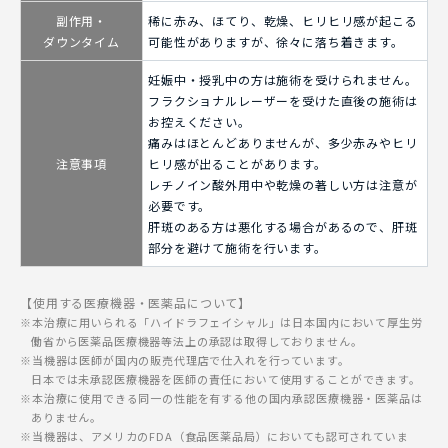
副作用・
稀に赤み、ほてり、乾燥、ヒリヒリ感が起こる
ダウンタイム
可能性がありますが、徐々に落ち着きます。
妊娠中・授乳中の方は施術を受けられません。
フラクショナルレーザーを受けた直後の施術は
お控えください。
痛みはほとんどありませんが、多少赤みやヒリ
注意事項
ヒリ感が出ることがあります。
レチノイン酸外用中や乾燥の著しい方は注意が
必要です。
肝斑のある方は悪化する場合があるので、肝斑
部分を避けて施術を行います。
【使用する医療機器・医薬品について】
本治療に用いられる「ハイドラフェイシャル」は日本国内において厚生労
働省から医薬品医療機器等法上の承認は取得しておりません。
当機器は医師が国内の販売代理店で仕入れを行っています。
日本では未承認医療機器を医師の責任において使用することができます。
本治療に使用できる同一の性能を有する他の国内承認医療機器・医薬品は
ありません。
当機器は、アメリカのFDA（食品医薬品局）においても認可されていま