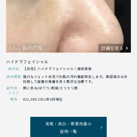
詳細を見る
ハイドラフェイシャル
施術名
【女性】ハイドラフェイシャル｜施術直後
施術概要
強力なジェット水流でお肌の汚れ徹底除去します。美容液のみを
利用して皮膚の角層を洗う贅沢な治療です。
副作用・
稀に赤み/ほてり/乾燥/ヒリヒリ感
リスク
費用
¥22,000 2021年4月現在
美肌・美白・肌質改善の
症例一覧