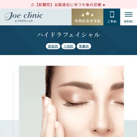
【那覇院】台風接近に伴う今後の診療
今月のおすすめ
ご予約
MENU
ハイドラフェイシャル
銀座院
大阪院
那覇院