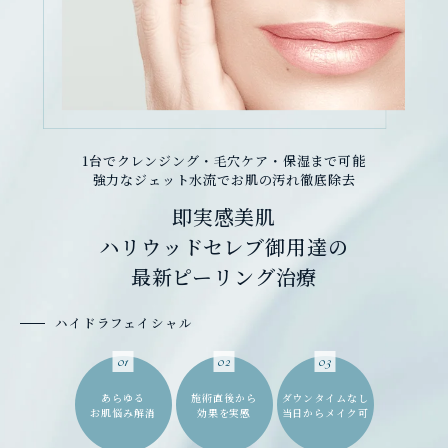
1台でクレンジング・毛穴ケア・保湿まで可能
強力なジェット水流でお肌の汚れ徹底除去
即実感美肌
ハリウッドセレブ御用達の
最新ピーリング治療
ハイドラフェイシャル
01
02
03
あらゆる
施術直後から
ダウンタイムなし
お肌悩み解消
効果を実感
当日からメイク可