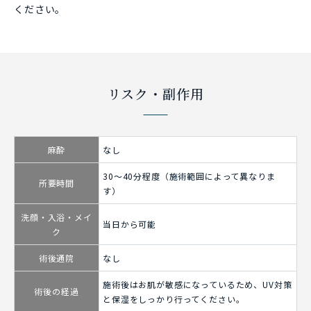
ください。
リスク・副作用
麻酔
なし
30～40分程度（施術範囲によって異なりま
所要時間
す）
洗顔・入浴・メイ
当日から可能
ク
術後通院
なし
施術後はお肌が敏感になっているため、UV対策
術後の経過
と保湿をしっかり行ってください。