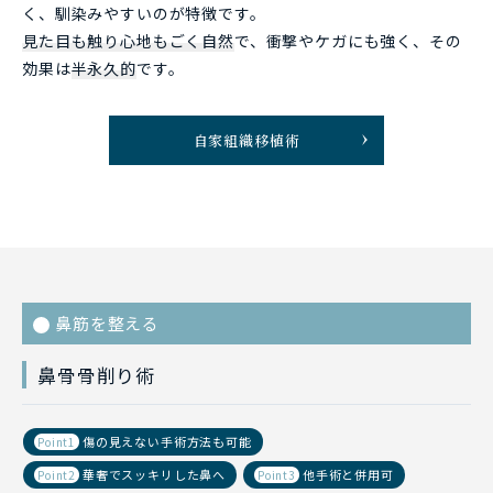
く、馴染みやすいのが特徴です。
見た目も触り心地もごく自然
で、衝撃やケガにも強く、その
効果は
半永久的
です。
自家組織移植術
鼻筋を整える
鼻骨骨削り術
傷の見えない手術方法も可能
Point1
華奢でスッキリした鼻へ
他手術と併用可
Point2
Point3