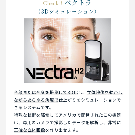
ベクトラ
Check！
（3Dシミュレーション）
全顔または全身を撮影して3D化
し、
立体映像を動かし
ながらあらゆる角度で
仕上がりをシミュレーションで
きるシステムです。
特殊な技術を駆使してアメリカで開発されたこの機器
は、専用のカメラで撮影したデータを解析し、非常に
正確な立体画像
を作り出せます。