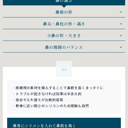
鼻の高さ
鼻筋の形
鼻尖・鼻柱の
形・高さ
小鼻の形・
大きさ
鼻の周囲の
バランス
01
医療用の素材を挿入することで鼻筋を高くまっすぐに
トラブルが起きなければ効果は半永久的
抜去や入れ替えが比較的容易
軟骨に近い固さのシリコンのため感触も自然
鼻背にシリコンを入れて鼻筋を高く