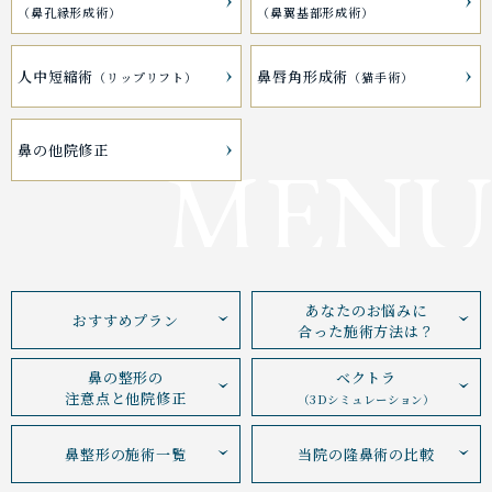
（鼻孔縁形成術）
（鼻翼基部形成術）
人中短縮術
鼻唇角形成術
（リップリフト）
（猫手術）
鼻の他院修正
MENU
あなたのお悩みに
おすすめプラン
合った施術方法は？
鼻の整形の
ベクトラ
注意点と他院修正
（3Dシミュレーション）
鼻整形の施術一覧
当院の隆鼻術の比較