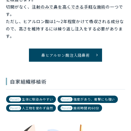
切開がなく、
注射のみで鼻を高くできる手軽な施術
の一つで
す。
ただし、ヒアルロン酸は1～2年程度かけて吸収される成分な
ので、高さを維持するには繰り返し注入をする必要がありま
す。
鼻ヒアルロン酸注入隆鼻術
自家組織移植術
生体に馴染みやすい
強度があり、衝撃にも強い
Point1
Point2
人工物を使わず自然
施術時間 約60分
Point3
Point4