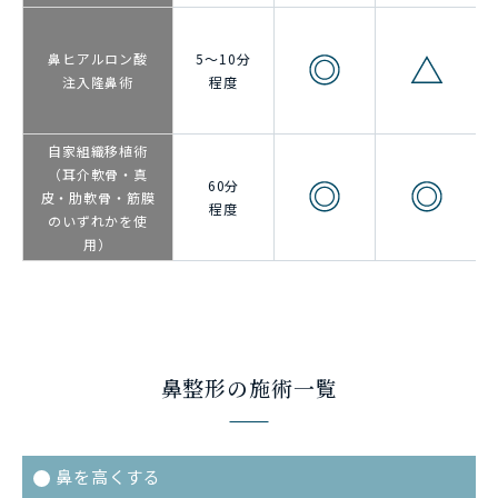
鼻ヒアルロン酸
5～10分
注入
隆鼻術
程度
自家組織移植術
（耳介軟骨・真
60分
皮・肋軟骨・筋膜
程度
のいずれかを使
用）
鼻整形の施術一覧
鼻を高くする