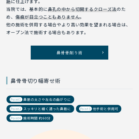
筋
に仕上げます。
当院では、基本的に
鼻孔の中から切開するクローズ法
のた
め、
傷痕が目立つこともありません
。
他の施術を併用する場合やより高い効果を望まれる場合は、
オープン法で施術する場合もあります。
鼻骨骨削り術
鼻骨骨切り幅寄せ術
鼻筋の太さや左右の曲がりに
Point1
スッキリと細く通った鼻筋に
他手術と併用可
Point2
Point3
施術時間 約60分
Point4