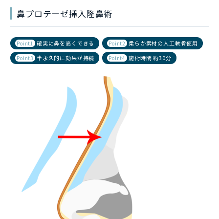
鼻プロテーゼ挿入隆鼻術
確実に鼻を高くできる
柔らか素材の人工軟骨使用
Point1
Point2
半永久的に効果が持続
施術時間 約30分
Point3
Point4