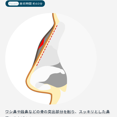
施術時間 約60分
Point4
ワシ鼻や段鼻などの骨の突出部分を削り
、
スッキリとした鼻