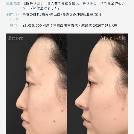
施術概要
他院鼻プロテーゼ入替で鼻筋を整え、鼻フルコースで鼻全体をシ
ャープに仕上げました。
副作用・
術後の腫れ/痛み/内出血/傷の赤み/拘縮/血腫/変形
リスク
費用
¥2,035,000 別途：術前血液検査代・麻酔代 2026年5月現在