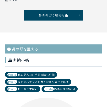
鼻骨骨切り幅寄せ術
鼻の形を整える
鼻尖縮小術
傷の見えない手術方法も可能
Point1
左右のバランスを整えながら高さを出す
Point2
他手術と併用可
施術時間 約60分
Point3
Point4