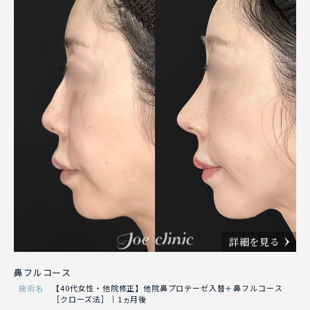
詳細を見る
鼻フルコース
施術名
【40代女性・他院修正】他院鼻プロテーゼ入替＋鼻フルコース
［クローズ法］｜1ヵ月後