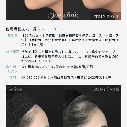
詳細を見る
他院異物抜去＋鼻フルコース
施術名
【30代女性・他院修正】他院異物除去＋鼻フルコース［クローズ
法］（肋軟骨・耳介軟骨使用）＋筋膜移植＋貴族手術（肋軟骨使
用）｜1ヵ月後
施術概要
他院で挿入した異物を除去し、鼻フルコースで鼻尖をシャープに
仕上げ、筋膜で鼻筋を整えました。また、貴族手術で中顔面の陥
没を改善しています。
副作用・
後の腫れ/痛み/内出血/傷の赤み/拘縮/血腫/変形
リスク
費用
¥3,080,000 別途：術前血液検査代・麻酔代 2026年3月現在