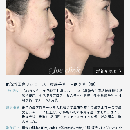
詳細を見る
他院修正鼻フルコース＋貴族手術＋骨削り術（顎）
施術名
【30代女性・他院修正】鼻フルコース（鼻複合自家組織移植術 肋
軟骨使用）＋他院鼻プロテーゼ入替＋小鼻縮小術＋貴族手術＋骨
削り術（顎）｜6ヵ月後
施術概要
他院の鼻プロテーゼを入れ替えて鼻筋を整えて鼻フルコースで鼻
尖をシャープに仕上げ、小鼻縮小術で小鼻を整えました。また、
貴族手術・骨削り術（顎）でフェイスラインを優しげな印象に整
えました。
副作用・
術後の腫れ/痛み/内出血/傷の赤み/拘縮/血腫/変形/しびれ/左右非