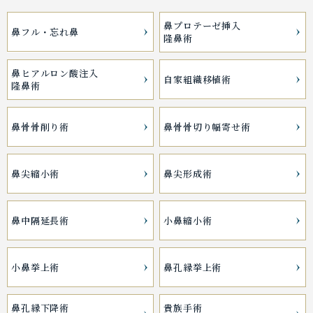
鼻プロテーゼ挿入
鼻フル・忘れ鼻
隆鼻術
鼻ヒアルロン酸注入
自家組織移植術
隆鼻術
鼻骨骨削り術
鼻骨骨切り幅寄せ術
鼻尖縮小術
鼻尖形成術
鼻中隔延長術
小鼻縮小術
小鼻挙上術
鼻孔縁挙上術
鼻孔縁下降術
貴族手術