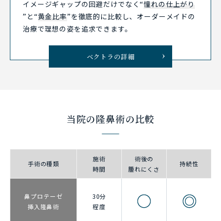
イメージギャップの回避だけでなく“
憧れの仕上がり
”と“
黄金比率
”を徹底的に比較し、オーダーメイドの
治療で理想の姿を追求できます。
ベクトラの詳細
当院の隆鼻術の比較
施術
術後の
手術の種類
持続性
時間
腫れにくさ
鼻プロテーゼ
30分
挿入
隆鼻術
程度