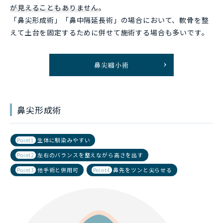
が見えることもありません
。
「鼻尖形成術」「鼻中隔延長術」の場合において、軟骨を整
えて土台を固定するために併せて施術する場合も多いです。
鼻尖縮小術
鼻尖形成術
生体に馴染みやすい
Point1
左右のバランスを整えながら高さを出す
Point2
他手術と併用可
鼻先をツンと尖らせる
Point3
Point4