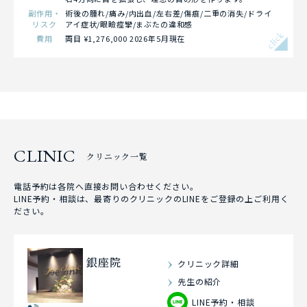
副作用・
術後の腫れ/痛み/内出血/左右差/傷痕/二重の消失/ドライ
リスク
アイ症状/眼瞼痙攣/まぶたの違和感
click
費用
両目 ¥1,276,000 2026年5月現在
CLINIC
クリニック一覧
電話予約は各院へ直接お問い合わせください。
LINE予約・相談は、最寄りのクリニックのLINEをご登録の上ご利用く
ださい。
銀座院
クリニック詳細
先生の紹介
LINE予約・相談