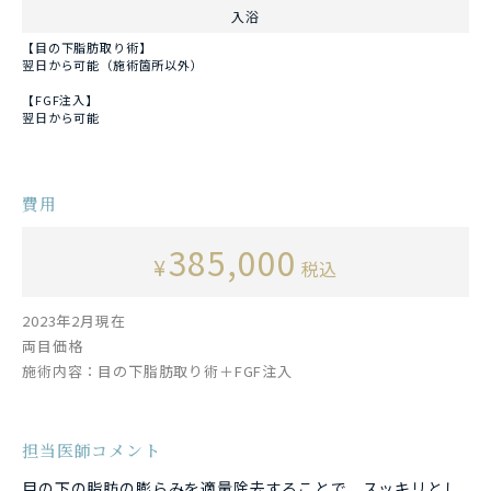
入浴
【目の下脂肪取り術】
翌日から可能（施術箇所以外）
【FGF注入】
翌日から可能
費用
385,000
¥
税込
2023年2月現在
両目価格
施術内容：目の下脂肪取り術＋FGF注入
担当医師コメント
目の下の脂肪の膨らみを適量除去することで、スッキリとし