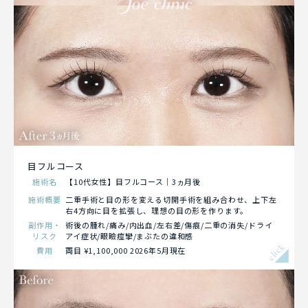
目フルコース
施術名
【10代女性】目フルコース｜3ヵ月後
施術概要
二重手術と目の形を変える切開手術を組み合わせ、上下左
右4方向に目を拡張し、理想の目の形を作ります。
副作用・
術後の腫れ/痛み/内出血/左右差/傷痕/二重の消失/ドライ
リスク
アイ症状/眼瞼痙攣/まぶたの違和感
click
費用
両目 ¥1,100,000 2026年5月現在