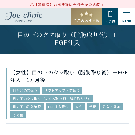
【那覇院】台風接近に伴う今後の診療
今月のおすすめ
ご予約
MENU
目の下のクマ取り（脂肪取り術）＋
FGF注入
【女性】目の下のクマ取り（脂肪取り術）＋FGF
注入｜1ヵ月後
目もとの若返り
リフトアップ・若返り
目の下のクマ取り（たるみ取り術・脂肪取り術）
目の下の注入治療
FGF注入療法
女性
手術
注入・注射
その他