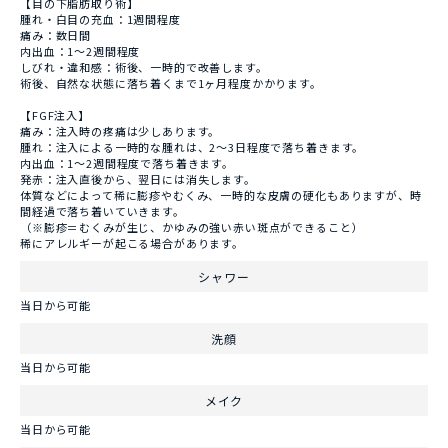
【目の下脂肪取り術】
腫れ・白目の充血：1週間程度
痛み：数日間
内出血：1～2週間程度
しびれ・違和感：術後、一時的で改善します。
術後、自然な状態に落ち着くまで1ヶ月程度かかります。
【FGF注入】
痛み：注入時の疼痛は少しあります。
腫れ：注入による一時的な腫れは、2〜3日程度で落ち着きます。
内出血：1～2週間程度で落ち着きます。
発赤：注入直後から、翌日には消失します。
体質などによって稀に膨疹やむくみ、一時的な皮膚の硬化もありますが、時
間経過で落ち着いていきます。
（※膨疹＝むくみが生じ、かゆみの強い赤い斑点ができること）
稀にアレルギーが起こる場合があります。
シャワー
当日から可能
洗顔
当日から可能
メイク
当日から可能