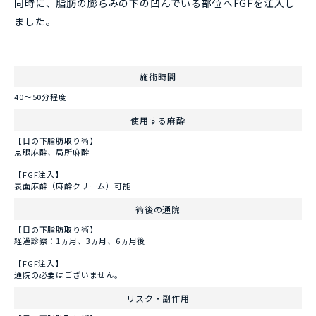
同時に、脂肪の膨らみの下の凹んでいる部位へFGFを注入し
ました。
施術時間
40〜50分程度
使用する麻酔
【目の下脂肪取り術】
点眼麻酔、局所麻酔
【FGF注入】
表面麻酔（麻酔クリーム）可能
術後の通院
【目の下脂肪取り術】
経過診察：1ヵ月、3ヵ月、6ヵ月後
【FGF注入】
通院の必要はございません。
リスク・副作用