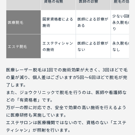
資格の有無
医師の診察
脱毛の効果
少ない回数
国家資格者による
医師による診察が
医療脱毛
永久脱毛の
施術
ある
り
エステティシャン
医師による診察が
永久脱毛の
エステ脱毛
の施術
ない
なし
医療レーザー脱毛は1回での施術効果が大きく、3回ほどで毛
の量が減り、個人差はございますが5回～6回ほどで脱毛が完
了します。
また、ジョウクリニックで脱毛を行うのは、医師や看護師な
どの「有資格者」です。
万が一の際に対応でき、安全で効果の高い施術を行えるよう
に医療研修も実施しています。
エステサロンは医療機関ではないので、資格のない「エステ
ティシャン」が照射を行います。