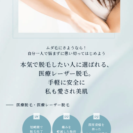
ムダ毛にさようなら！
自分一人で悩まずに思い切ってはじめよう
本気で脱毛したい人に
選ばれる、
医療レーザー脱毛。
手軽に安全に
私も愛され美肌
医療脱毛・医療レーザー脱毛
01
02
03
国家資格を
短期間で
痛みを
持った
脱毛完了
軽減した施術