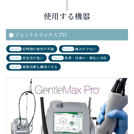
使用する機器
ジェントルマックスプロ
短時間の施術が可能
痛みが少ない
Point1
Point2
安全性が高い
色黒・日焼け・剛毛に対応
Point3
Point4
美肌効果も期待できる
Point5