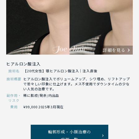
詳細を見る
ヒアルロン酸注入
施術名
【20代女性】顎ヒアルロン酸注入｜注入直後
施術概要
ヒアルロン酸注入でボリュームアップ、シワ埋め、リフトアップ
で若々しい印象に仕上げます。メス不使用でダウンタイムの少な
い人気の治療です。
副作用・
稀に膨疹/発赤/内出血
リスク
費用
¥99,000 2025年3月現在
輪郭形成・小顔治療の