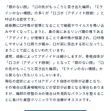
「顎のない顔」「口の先がもっこりと突き出た輪郭」「Eラ
インのない横顔」の多くが「口ゴボ（アデノイド顔貌）」と
呼ばれる症状です。
成長期に口呼吸が習慣となることで細菌やウイルスを吸い込
みやすくなってしまうと、鼻の奥にあるリンパ腺の塊である
「アデノイド」が増殖することで鼻呼吸が阻害され、口呼吸
しやすいよう口周りが緩み、口が前に突出する形になってし
まうことで起こるといわれています。
通常、成長によってアデノイドは縮小しますが、骨格自体が
「口ゴボ（アデノイド顔貌）」となって「顎のない顔」「口
の先がもっこりと突き出た輪郭」「Eラインのない横顔」か
ら戻らない方もいらっしゃいます。
現在の症状によってはアデノイド自体の切除が必要となり、
その場合は耳鼻咽喉科などの受診が必要となる場合もありま
すが、輪郭の修整のみの場合は外見的なバランスを整えるこ
とに長けた美容クリニックでの治療がオススメです。