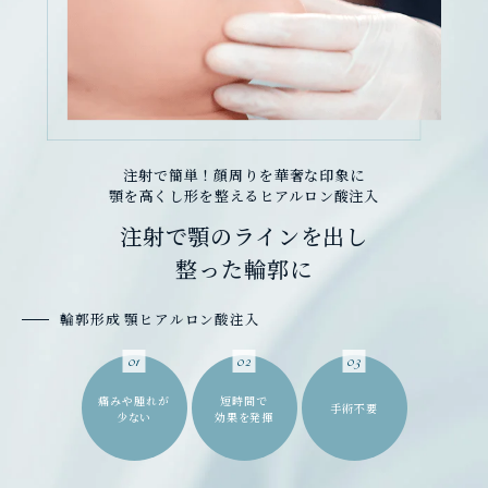
注射で簡単！顔周りを華奢な印象に
顎を高くし形を整えるヒアルロン酸注入
注射で顎のラインを出し
整った輪郭に
輪郭形成 顎ヒアルロン酸注入
01
02
03
痛みや腫れが
短時間で
手術不要
少ない
効果を発揮