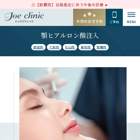
【那覇院】台風接近に伴う今後の診療
今月のおすすめ
ご予約
MENU
顎ヒアルロン酸注入
銀座院
大阪院
松山院
高知院
那覇院