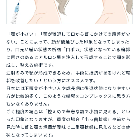
「顎が小さい」「顎が後退して口から首にかけての段差が少
ない」ことによって、顔が間延びした印象となってしまった
り、口元が緩い状態の所謂「口ポカ」状態となっている輪郭
に固さのあるヒアルロン酸を注入して形成することで顎を形
成し、整える施術です。
注射のみで顎が形成できるため、手術に抵抗があるけれど輪
郭を改善したい！という方にオススメです。
日本には下顎骨が小さい人や成長期に後退状態になりやすい
方が比較的多く、このような輪郭をコンプレックスに思う方
も少なくありません。
ごく軽度の場合は「控えめで華奢な顎で小顔に見える」とい
った印象となりますが、重度の場合「出っ歯状態」や前から
見た時に首と顎の境目が曖昧で二重顎状態に見えるなどの症
状となってしまいます。