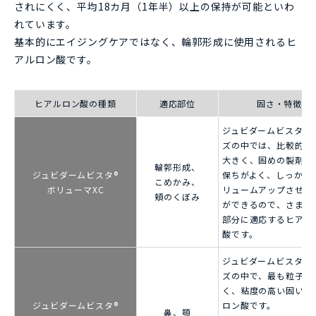
されにくく、平均18カ月（1年半）以上の保持が可能といわ
れています。
基本的にエイジングケアではなく、輪郭形成に使用されるヒ
アルロン酸です。
ヒアルロン酸の種類
適応部位
固さ・特徴
ジュビダームビスタ®
ズの中では、比較的粒
大きく、固めの製剤で
輪郭形成、
ジュビダームビスタ®
保ちがよく、しっかり
こめかみ、
ボリューマXC
リュームアップさせる
頬のくぼみ
ができるので、さまざ
部分に適応するヒアル
酸です。
ジュビダームビスタ®
ズの中で、最も粒子が
く、粘度の高い固いヒ
ジュビダームビスタ®
ロン酸です。
鼻、顎