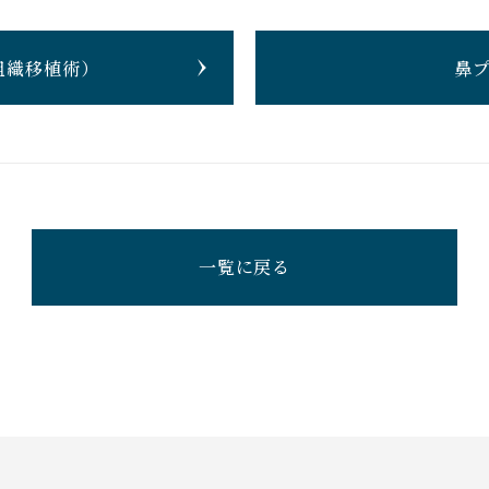
組織移植術）
鼻
一覧に戻る