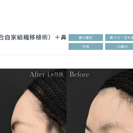
複合自家組織移植術）＋鼻
鼻の整形
鼻フル・忘れ
手術
20歳代