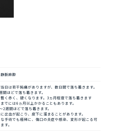
・静脈麻酔
術当日は若干鈍痛がありますが、数日間で落ち着きます。
1週間ほどで落ち着きます。
後暫く赤く、硬くなります。3ヵ月程度で落ち着きます
むまでには6ヵ月以上かかることもあります。
～2週間ほどで落ち着きます。
後に出血が起こり、皮下に溜まることがあります。
うな手術でも極稀に、傷口の炎症や感染、変形が起こる可
ります。