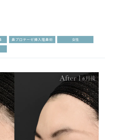
鼻
鼻プロテーゼ挿入隆鼻術
女性