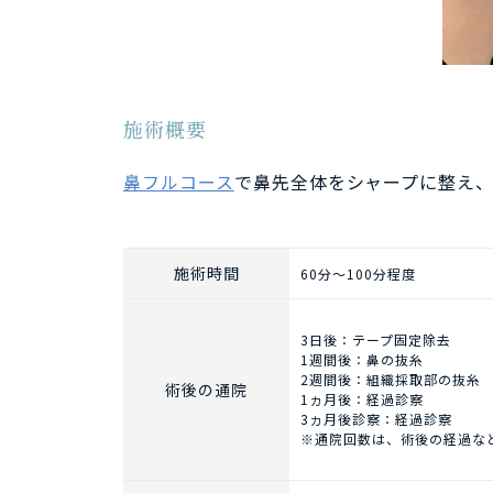
施術概要
鼻フルコース
で鼻先全体をシャープに整え
施術時間
60分～100分程度
3日後：テープ固定除去
1週間後：鼻の抜糸
2週間後：組織採取部の抜糸
術後の通院
1ヵ月後：経過診察
3ヵ月後診察：経過診察
※通院回数は、術後の経過な