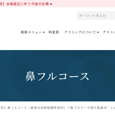
院】台風接近に伴う今後の診療
美容メニュー
料金表
クリニックについて
クリニ
鼻フルコース
女性】鼻フルコース（鼻複合自家組織移植術）＋鼻プロテーゼ挿入隆鼻術｜1