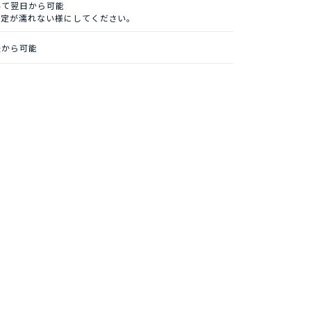
いて翌日から可能
固定が濡れない様にしてください。
後から可能