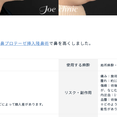
、
鼻プロテーゼ挿入隆鼻術
で鼻を高くしました。
使用する麻酔
局所麻酔
痛み：施
腫れ：約
傷痕：術
が、なじ
リスク・副作用
内出血：1
血腫：術
どによって個人差があります。
※どのよ
能性があ