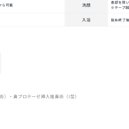
患部を除
洗顔
から可能
※テープ
入浴
抜糸終了
術）・鼻プロテーゼ挿入隆鼻術（I型）