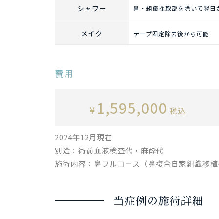
シャワー
鼻・組織採取部を除いて翌日
メイク
テープ固定除去後から可能
費用
1,595,000
¥
税込
2024年12月現在
別途：術前血液検査代・麻酔代
施術内容：鼻フルコース（鼻複合自家組織移植
当症例の施術詳細