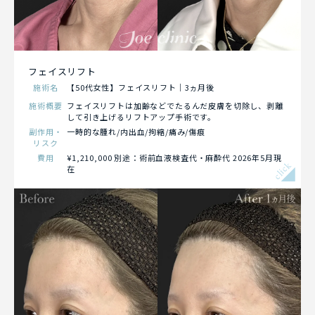
フェイスリフト
施術名
【50代女性】フェイスリフト｜3ヵ月後
施術概要
フェイスリフトは加齢などでたるんだ皮膚を切除し、剥離
して引き上げるリフトアップ手術です。
副作用・
一時的な腫れ/内出血/拘縮/痛み /傷痕
リスク
費用
¥1,210,000 別途：術前血液検査代・麻酔代 2026年5月現
click
在