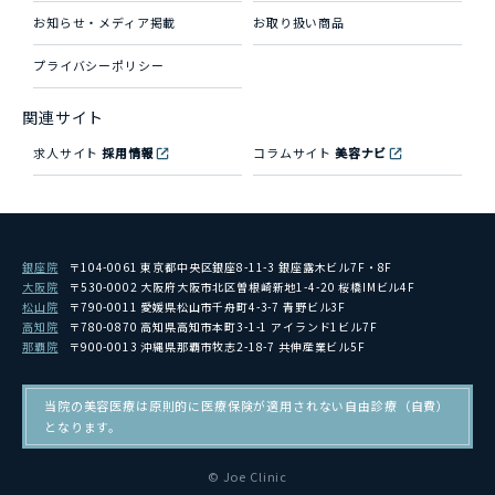
お知らせ・メディア掲載
お取り扱い商品
プライバシーポリシー
関連サイト
求人サイト
採用情報
コラムサイト
美容ナビ
銀座院
〒104-0061 東京都中央区銀座8-11-3 銀座露木ビル7F・8F
大阪院
〒530-0002 大阪府大阪市北区曽根崎新地1-4-20 桜橋IMビル4F
松山院
〒790-0011 愛媛県松山市千舟町4-3-7 青野ビル3F
高知院
〒780-0870 高知県高知市本町3-1-1 アイランド1ビル7F
那覇院
〒900-0013 沖縄県那覇市牧志2-18-7 共伸産業ビル5F
当院の美容医療は原則的に医療保険が適用されない自由診療（自費）
となります。
© Joe Clinic