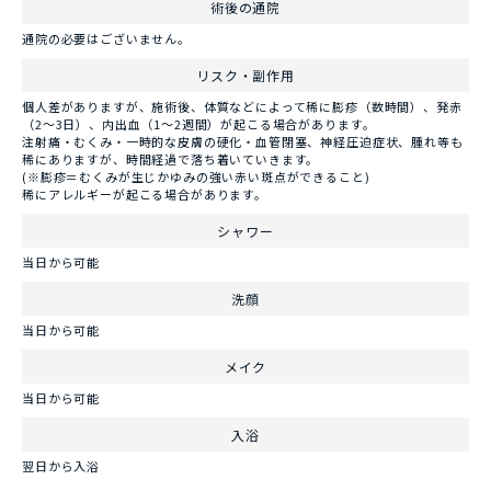
術後の通院
通院の必要はございません。
リスク・副作用
個人差がありますが、施術後、体質などによって稀に膨疹（数時間）、発赤
（2～3日）、内出血（1～2週間）が起こる場合があります。
注射痛・むくみ・一時的な皮膚の硬化・血管閉塞、神経圧迫症状、腫れ等も
稀にありますが、時間経過で落ち着いていきます。
(※膨疹＝むくみが生じかゆみの強い赤い斑点ができること)
稀にアレルギーが起こる場合があります。
シャワー
当日から可能
洗顔
当日から可能
メイク
当日から可能
入浴
翌日から入浴