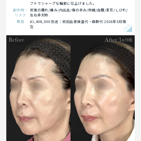
フトでシャープな輪郭に仕上げました。
副作用・
術後の腫れ/痛み/内出血/傷の赤み/拘縮/血腫/変形/しびれ/
リスク
左右非対称
費用
¥1,408,000 別途：術前血液検査代・麻酔代 2026年5月現
click
在