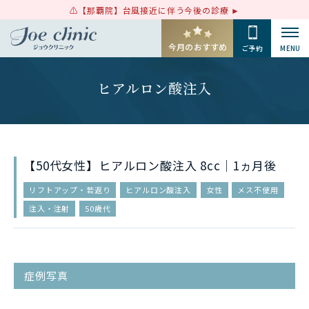
【那覇院】台風接近に伴う今後の診療
今月のおすすめ
ご予約
MENU
ヒアルロン酸注入
【50代女性】ヒアルロン酸注入 8cc｜1ヵ月後
リフトアップ・若返り
ヒアルロン酸注入
女性
メス不使用
注入・注射
50歳代
症例写真