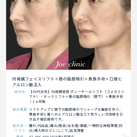
内視鏡フェイスリフト＋顔の脂肪吸引＋貴族手術＋口唇ヒ
アルロン酸注入
施術名
【40代女性】内視鏡使用 ポニーテールリフト（コメカミリ
フト）・ネックリフト＋顔の脂肪吸引（顎下）＋貴族手術
｜1ヵ月後
施術概要
リフトアップと顎下の脂肪吸引でシャープな輪郭を作り、
貴族手術と唇へのヒアルロン酸注入で若々しい立体感を引
き出す複合施術です。
副作用・
腫れ/内出血/痛み/感染/左右差/傷痕/一時的な神経障害/凹
リスク
凸/挿入物のズレ/しこり/血流障害
費用
¥2,046,000 2026年5月現在