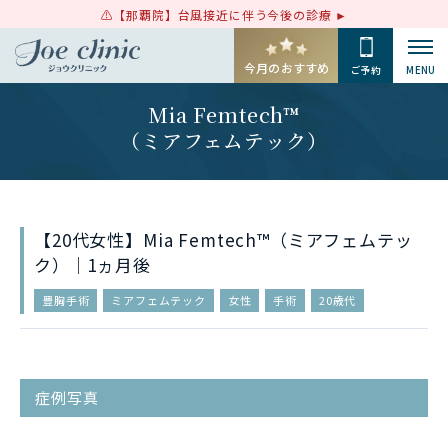
【那覇院】台風接近に伴う今後の診療
今月のおすすめ
ご予約
MENU
Mia Femtech™
（ミアフェムテック）
【20代女性】Mia Femtech™（ミアフェムテッ
ク）｜1ヵ月後
豊胸手術
ミアフェムテック
女性
手術
20歳代
症例写真