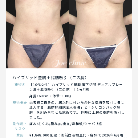
ハイブリッド豊胸＋脂肪吸引（二の腕）
施術名
【10代女性】ハイブリッド豊胸 胸下切開 デュアルプレー
ン法＋脂肪吸引（二の腕）｜1ヵ月後
身長168cm・体重53.0kg
施術概要
患者様ご自身の、胸以外に付いた余分な脂肪を吸引し胸に
注入する「脂肪幹細胞注入豊胸」と「シリコンバッグ豊
胸」を組み合わせた施術です。 同時に上腕の脂肪を吸引し
ました。
副作用・
痛み/むくみ/腫れ/内出血/違和感/ツッパリ感
リスク
費用
¥1,848,000 別途：術前血液検査代・麻酔代 2026年6月現