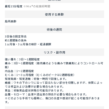
最短15分程度
※Mia®の総施術時間
使用する麻酔
局所麻酔
術後の通院
3日後の固定除去
約1週間後の抜糸
1ヵ月後・3ヵ月後の検診・経過観察
リスク・副作用
強い腫れ：3日～1週間程度
痛み：3日～1週間程度（筋肉痛のような痛みで鎮痛剤によりコントロール可
能）
内出血：1～2週間程度
むくみ：1～3ヵ月程度（むくみのピークは2週間程度）
知覚鈍麻・知覚過敏：術後一時的で回復します。
瘢痕：ワキの下のシワに沿って目立たない部分を切開しますが、体質によっ
ては修正および治療が必要な場合もあります。
貧血：術後貧血症状併発の可能性があります。
血腫・セローマ：血液や浸出液の除去が必要な場合もあります。
※どのような手術でも極稀に、傷口の炎症や感染が起こる可能性がありま
す。