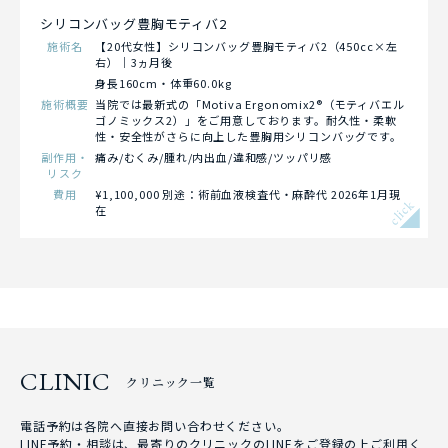
シリコンバッグ豊胸モティバ2
施術名
【20代女性】シリコンバッグ豊胸モティバ2（450cc×左
右）｜3ヵ月後
身長160cm・体重60.0kg
施術概要
当院では最新式の「Motiva Ergonomix2®（モティバエル
ゴノミックス2）」をご用意しております。耐久性・柔軟
性・安全性がさらに向上した豊胸用シリコンバッグです。
副作用・
痛み/むくみ/腫れ/内出血/違和感/ツッパリ感
リスク
費用
¥1,100,000 別途：術前血液検査代・麻酔代 2026年1月現
click
在
CLINIC
クリニック一覧
電話予約は各院へ直接お問い合わせください。
LINE予約・相談は、最寄りのクリニックのLINEをご登録の上ご利用く