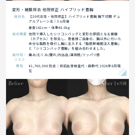
変形・被膜除去 他院修正 ハイブリッド豊胸
施術名
【20代女性・他院修正】ハイブリッド豊胸 胸下切開 デュ
アルプレーン法｜3ヵ月後
身長162cm・体重46.0kg
施術概要
他院で挿入したシリコンバッグと変形の原因となる被膜
（カプセル）を除去し、患者様ご自身の、胸以外に付いた
余分な脂肪を吸引し胸に注入する「脂肪幹細胞注入豊胸」
と「シリコンバッグ豊胸」を組み合わせました。
副作用・
痛み/むくみ/腫れ/内出血/違和感/ツッパリ感
リスク
費用
¥1,760,000 別途：術前血液検査代・麻酔代 2026年6月現
click
在