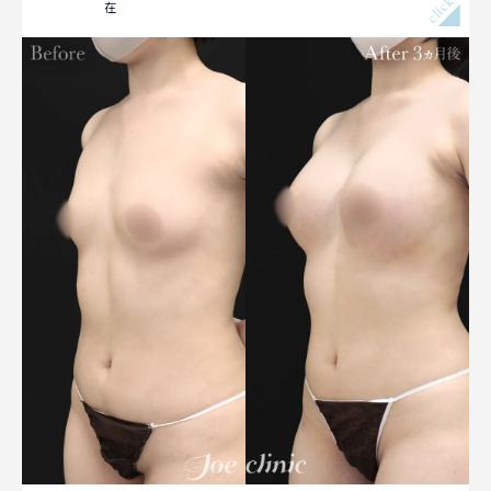
click
在