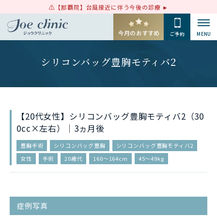
【那覇院】台風接近に伴う今後の診療
今月のおすすめ
ご予約
MENU
シリコンバッグ豊胸モティバ2
【20代女性】シリコンバッグ豊胸モティバ2（30
0cc×左右）｜3ヵ月後
豊胸手術
シリコンバッグ豊胸
シリコンバッグ豊胸モティバ2
女性
手術
20歳代
160〜164cm
45〜49kg
症例写真