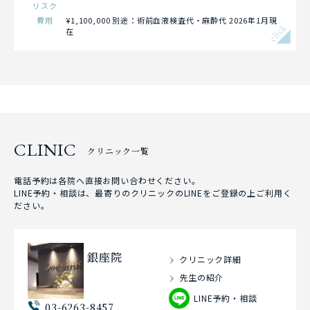
リスク
費用
¥1,100,000 別途：術前血液検査代・麻酔代 2026年1月現
click
在
CLINIC
クリニック一覧
電話予約は各院へ直接お問い合わせください。
LINE予約・相談は、最寄りのクリニックのLINEをご登録の上ご利用く
ださい。
銀座院
クリニック詳細
先生の紹介
LINE予約・相談
03-6263-8457