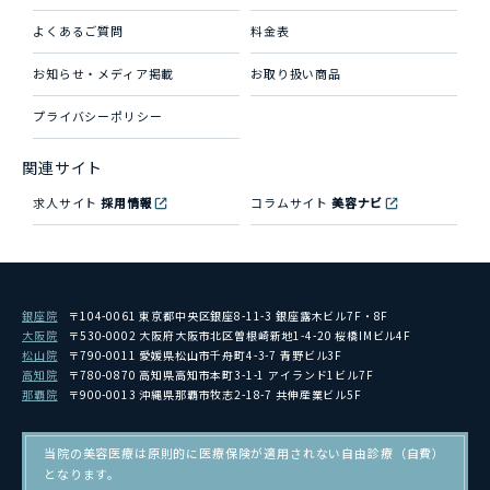
よくあるご質問
料金表
お知らせ・メディア掲載
お取り扱い商品
プライバシーポリシー
関連サイト
求人サイト
採用情報
コラムサイト
美容ナビ
銀座院
〒104-0061 東京都中央区銀座8-11-3 銀座露木ビル7F・8F
大阪院
〒530-0002 大阪府大阪市北区曽根崎新地1-4-20 桜橋IMビル4F
松山院
〒790-0011 愛媛県松山市千舟町4-3-7 青野ビル3F
高知院
〒780-0870 高知県高知市本町3-1-1 アイランド1ビル7F
那覇院
〒900-0013 沖縄県那覇市牧志2-18-7 共伸産業ビル5F
当院の美容医療は原則的に医療保険が適用されない自由診療（自費）
となります。