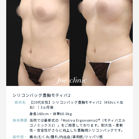
シリコンバッグ豊胸モティバ2
施術名
【20代女性】シリコンバッグ豊胸モティバ2（450cc×左
右）｜3ヵ月後
身長160cm・体重60.0kg
施術概要
当院では最新式の「Motiva Ergonomix2®（モティバエル
ゴノミックス2）」をご用意しております。耐久性・柔軟
性・安全性がさらに向上した豊胸用シリコンバッグです。
副作用・
痛み/むくみ/腫れ/内出血/違和感/ツッパリ感