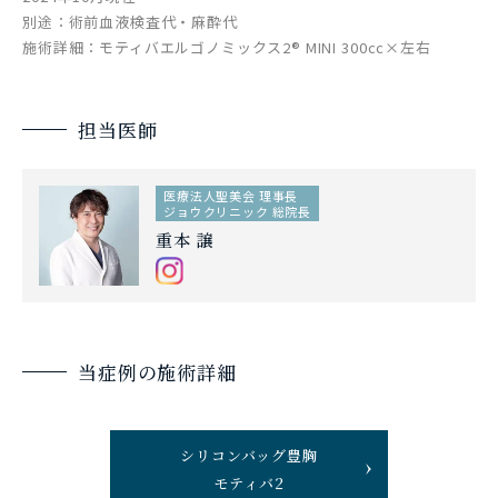
別途：術前血液検査代・麻酔代
施術詳細：モティバエルゴノミックス2® MINI 300cc×左右
担当医師
医療法人聖美会 理事長
ジョウクリニック 総院長
重本 譲
当症例の施術詳細
シリコンバッグ豊胸
モティバ2