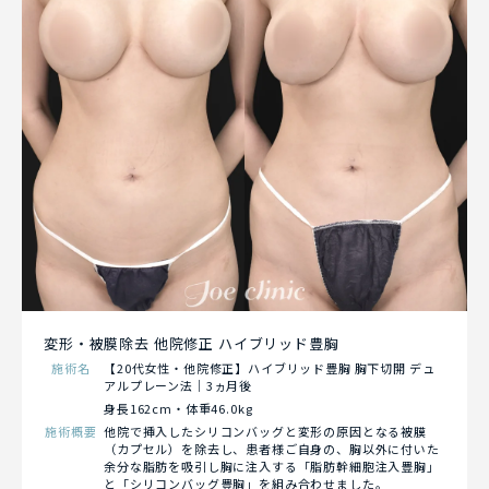
変形・被膜除去 他院修正 ハイブリッド豊胸
施術名
【20代女性・他院修正】ハイブリッド豊胸 胸下切開 デュ
アルプレーン法｜3ヵ月後
身長162cm・体重46.0kg
施術概要
他院で挿入したシリコンバッグと変形の原因となる被膜
（カプセル）を除去し、患者様ご自身の、胸以外に付いた
余分な脂肪を吸引し胸に注入する「脂肪幹細胞注入豊胸」
と「シリコンバッグ豊胸」を組み合わせました。