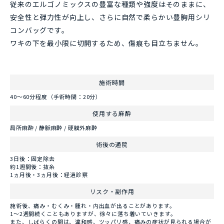
従来のエルゴノミックスの豊富な種類や強度はそのままに、
安全性と弾力性が向上し、さらに自然で柔らかい豊胸用シリ
コンバッグです。
ワキの下を最小限に切開するため、傷痕も目立ちません。
施術時間
40～60分程度（手術時間：20分）
使用する麻酔
局所麻酔 / 静脈麻酔 / 硬膜外麻酔
術後の通院
3日後：固定除去
約1週間後：抜糸
1ヵ月後・3ヵ月後：経過診察
リスク・副作用
施術後、痛み・むくみ・腫れ・内出血が出ることがあります。
1～2週間続くこともありますが、徐々に落ち着いていきます。
また、しばらくの間は、違和感、ツッパリ感、痛みの症状が見られる場合が