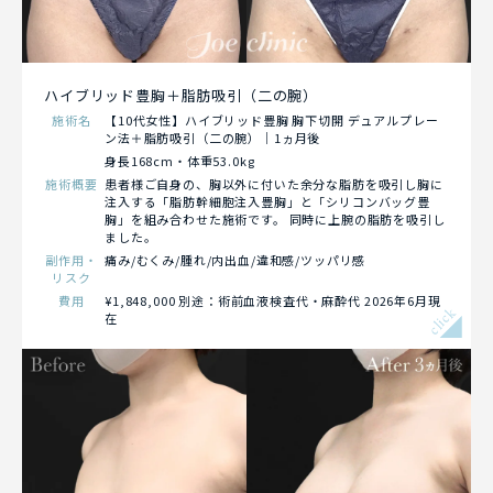
ハイブリッド豊胸＋脂肪吸引（二の腕）
施術名
【10代女性】ハイブリッド豊胸 胸下切開 デュアルプレー
ン法＋脂肪吸引（二の腕）｜1ヵ月後
身長168cm・体重53.0kg
施術概要
患者様ご自身の、胸以外に付いた余分な脂肪を吸引し胸に
注入する「脂肪幹細胞注入豊胸」と「シリコンバッグ豊
胸」を組み合わせた施術です。 同時に上腕の脂肪を吸引し
ました。
副作用・
痛み/むくみ/腫れ/内出血/違和感/ツッパリ感
リスク
費用
¥1,848,000 別途：術前血液検査代・麻酔代 2026年6月現
click
在