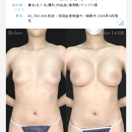
副作用・
痛み/むくみ/腫れ/内出血/違和感/ツッパリ感
リスク
費用
¥1,760,000 別途：術前血液検査代・麻酔代 2026年6月現
click
在