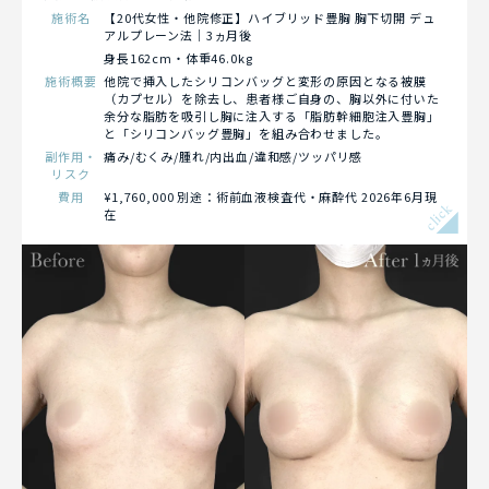
施術名
【20代女性・他院修正】ハイブリッド豊胸 胸下切開 デュ
アルプレーン法｜3ヵ月後
身長162cm・体重46.0kg
施術概要
他院で挿入したシリコンバッグと変形の原因となる被膜
（カプセル）を除去し、患者様ご自身の、胸以外に付いた
余分な脂肪を吸引し胸に注入する「脂肪幹細胞注入豊胸」
と「シリコンバッグ豊胸」を組み合わせました。
副作用・
痛み/むくみ/腫れ/内出血/違和感/ツッパリ感
リスク
費用
¥1,760,000 別途：術前血液検査代・麻酔代 2026年6月現
click
在