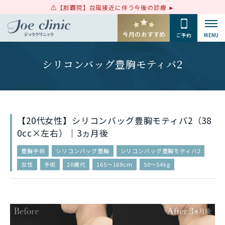
【那覇院】台風接近に伴う今後の診療
今月のおすすめ
ご予約
MENU
シリコンバッグ豊胸モティバ2
【20代女性】シリコンバッグ豊胸モティバ2（38
0cc×左右）｜3ヵ月後
豊胸手術
シリコンバッグ豊胸
シリコンバッグ豊胸モティバ2
女性
手術
20歳代
165〜169cm
50〜54kg