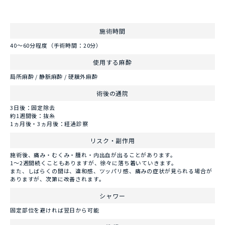
施術時間
40～60分程度（手術時間：20分）
使用する麻酔
局所麻酔 / 静脈麻酔 / 硬膜外麻酔
術後の通院
3日後：固定除去
約1週間後：抜糸
1ヵ月後・3ヵ月後：経過診察
リスク・副作用
施術後、痛み・むくみ・腫れ・内出血が出ることがあります。
1～2週間続くこともありますが、徐々に落ち着いていきます。
また、しばらくの間は、違和感、ツッパリ感、痛みの症状が見られる場合が
ありますが、次第に改善されます。
シャワー
固定部位を避ければ翌日から可能