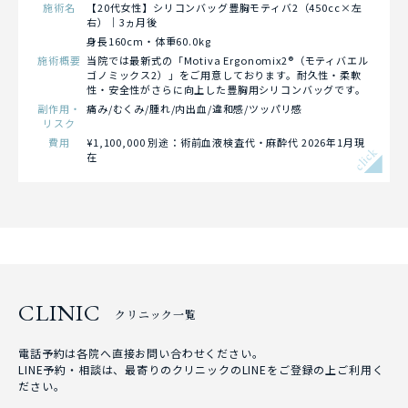
施術名
【20代女性】シリコンバッグ豊胸モティバ2（450cc×左
右）｜3ヵ月後
身長160cm・体重60.0kg
施術概要
当院では最新式の「Motiva Ergonomix2®（モティバエル
ゴノミックス2）」をご用意しております。耐久性・柔軟
性・安全性がさらに向上した豊胸用シリコンバッグです。
副作用・
痛み/むくみ/腫れ/内出血/違和感/ツッパリ感
リスク
費用
¥1,100,000 別途：術前血液検査代・麻酔代 2026年1月現
click
在
CLINIC
クリニック一覧
電話予約は各院へ直接お問い合わせください。
LINE予約・相談は、最寄りのクリニックのLINEをご登録の上ご利用く
ださい。