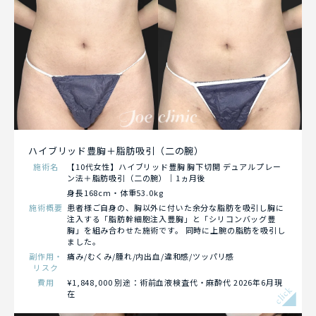
ハイブリッド豊胸＋脂肪吸引（二の腕）
施術名
【10代女性】ハイブリッド豊胸 胸下切開 デュアルプレー
ン法＋脂肪吸引（二の腕）｜1ヵ月後
身長168cm・体重53.0kg
施術概要
患者様ご自身の、胸以外に付いた余分な脂肪を吸引し胸に
注入する「脂肪幹細胞注入豊胸」と「シリコンバッグ豊
胸」を組み合わせた施術です。 同時に上腕の脂肪を吸引し
ました。
副作用・
痛み/むくみ/腫れ/内出血/違和感/ツッパリ感
リスク
費用
¥1,848,000 別途：術前血液検査代・麻酔代 2026年6月現
click
在