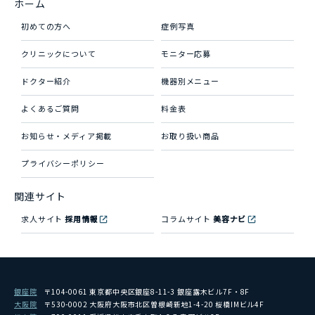
ホーム
初めての方へ
症例写真
クリニックについて
モニター応募
ドクター紹介
機器別メニュー
よくあるご質問
料金表
お知らせ・メディア掲載
お取り扱い商品
プライバシーポリシー
関連サイト
求人サイト
採用情報
コラムサイト
美容ナビ
銀座院
〒104-0061 東京都中央区銀座8-11-3 銀座露木ビル7F・8F
大阪院
〒530-0002 大阪府大阪市北区曽根崎新地1-4-20 桜橋IMビル4F