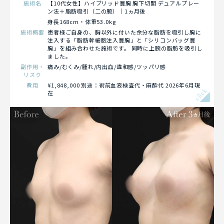
施術名
【10代女性】ハイブリッド豊胸 胸下切開 デュアルプレー
ン法＋脂肪吸引（二の腕）｜1ヵ月後
身長168cm・体重53.0kg
施術概要
患者様ご自身の、胸以外に付いた余分な脂肪を吸引し胸に
注入する「脂肪幹細胞注入豊胸」と「シリコンバッグ豊
胸」を組み合わせた施術です。 同時に上腕の脂肪を吸引し
ました。
副作用・
痛み/むくみ/腫れ/内出血/違和感/ツッパリ感
リスク
費用
¥1,848,000 別途：術前血液検査代・麻酔代 2026年6月現
click
在