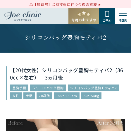
【那覇院】台風接近に伴う今後の診療
今月のおすすめ
ご予約
MENU
シリコンバッグ豊胸モティバ2
【20代女性】シリコンバッグ豊胸モティバ2（36
0cc×左右）｜3ヵ月後
豊胸手術
シリコンバッグ豊胸
シリコンバッグ豊胸モティバ2
女性
手術
20歳代
155〜159cm
50〜54kg