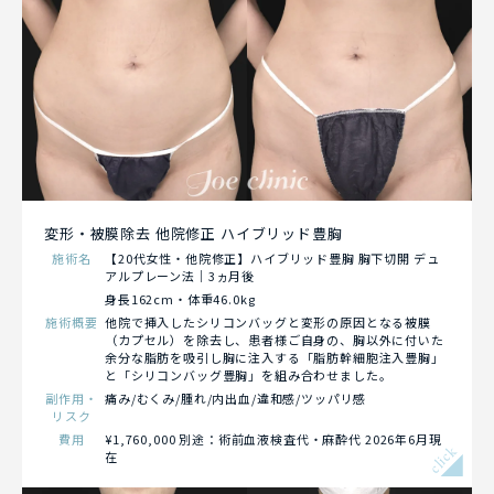
変形・被膜除去 他院修正 ハイブリッド豊胸
施術名
【20代女性・他院修正】ハイブリッド豊胸 胸下切開 デュ
アルプレーン法｜3ヵ月後
身長162cm・体重46.0kg
施術概要
他院で挿入したシリコンバッグと変形の原因となる被膜
（カプセル）を除去し、患者様ご自身の、胸以外に付いた
余分な脂肪を吸引し胸に注入する「脂肪幹細胞注入豊胸」
と「シリコンバッグ豊胸」を組み合わせました。
副作用・
痛み/むくみ/腫れ/内出血/違和感/ツッパリ感
リスク
費用
¥1,760,000 別途：術前血液検査代・麻酔代 2026年6月現
click
在