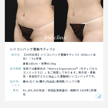
シリコンバッグ豊胸モティバ2
施術名
【20代女性】シリコンバッグ豊胸モティバ2（450cc×左
右）｜3ヵ月後
身長160cm・体重60.0kg
施術概要
当院では最新式の「Motiva Ergonomix2®（モティバエル
ゴノミックス2）」をご用意しております。耐久性・柔軟
性・安全性がさらに向上した豊胸用シリコンバッグです。
副作用・
痛み/むくみ/腫れ/内出血/違和感/ツッパリ感
リスク
費用
¥1,100,000 別途：術前血液検査代・麻酔代 2026年1月現
click
在