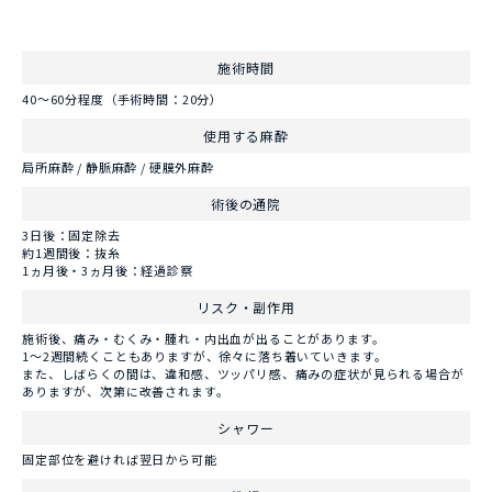
施術時間
40～60分程度（手術時間：20分）
使用する麻酔
局所麻酔 / 静脈麻酔 / 硬膜外麻酔
術後の通院
3日後：固定除去
約1週間後：抜糸
1ヵ月後・3ヵ月後：経過診察
リスク・副作用
施術後、痛み・むくみ・腫れ・内出血が出ることがあります。
1～2週間続くこともありますが、徐々に落ち着いていきます。
また、しばらくの間は、違和感、ツッパリ感、痛みの症状が見られる場合が
ありますが、次第に改善されます。
シャワー
固定部位を避ければ翌日から可能