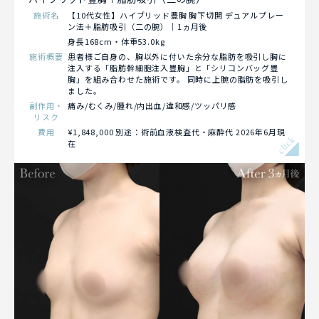
施術名
【10代女性】ハイブリッド豊胸 胸下切開 デュアルプレー
ン法＋脂肪吸引（二の腕）｜1ヵ月後
身長168cm・体重53.0kg
施術概要
患者様ご自身の、胸以外に付いた余分な脂肪を吸引し胸に
注入する「脂肪幹細胞注入豊胸」と「シリコンバッグ豊
胸」を組み合わせた施術です。 同時に上腕の脂肪を吸引し
ました。
副作用・
痛み/むくみ/腫れ/内出血/違和感/ツッパリ感
リスク
費用
¥1,848,000 別途：術前血液検査代・麻酔代 2026年6月現
click
在