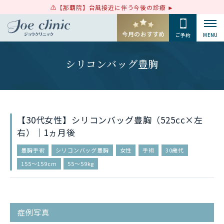
【那覇院】台風接近に伴う今後の診療
今月のおすすめ
ご予約
MENU
シリコンバッグ豊胸
【30代女性】シリコンバッグ豊胸（525cc×左
右）｜1ヵ月後
豊胸手術
シリコンバッグ豊胸
女性
手術
30歳代
155〜159cm
55〜59kg
症例写真