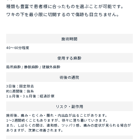
種類も豊富で患者様に合ったものを選ぶことが可能です。
ワキの下を最小限に切開するので傷跡も目立ちません。
施術時間
40～60分程度
使用する麻酔
局所麻酔 / 静脈麻酔 / 硬膜外麻酔
術後の通院
3日後：固定除去
約1週間後：抜糸
1ヵ月後・3ヵ月後：経過診察
リスク・副作用
施術後、痛み・むくみ・腫れ・内出血が出ることがあります。
1～2週間続くこともありますが、徐々に落ち着いていきます。
また、しばらくの間は、違和感、ツッパリ感、痛みの症状が見られる場合が
ありますが、次第に改善されます。