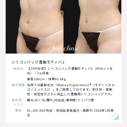
シリコンバッグ豊胸モティバ2
施術名
【20代女性】シリコンバッグ豊胸モティバ2（450cc×左
右）｜3ヵ月後
身長160cm・体重60.0kg
施術概要
当院では最新式の「Motiva Ergonomix2®（モティバエル
ゴノミックス2）」をご用意しております。耐久性・柔軟
性・安全性がさらに向上した豊胸用シリコンバッグです。
副作用・
痛み/むくみ/腫れ/内出血/違和感/ツッパリ感
リスク
費用
¥1,100,000 別途：術前血液検査代・麻酔代 2026年1月現
click
在