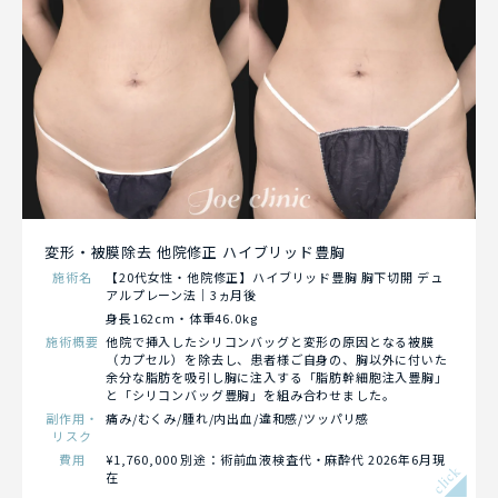
変形・被膜除去 他院修正 ハイブリッド豊胸
施術名
【20代女性・他院修正】ハイブリッド豊胸 胸下切開 デュ
アルプレーン法｜3ヵ月後
身長162cm・体重46.0kg
施術概要
他院で挿入したシリコンバッグと変形の原因となる被膜
（カプセル）を除去し、患者様ご自身の、胸以外に付いた
余分な脂肪を吸引し胸に注入する「脂肪幹細胞注入豊胸」
と「シリコンバッグ豊胸」を組み合わせました。
副作用・
痛み/むくみ/腫れ/内出血/違和感/ツッパリ感
リスク
費用
¥1,760,000 別途：術前血液検査代・麻酔代 2026年6月現
click
在