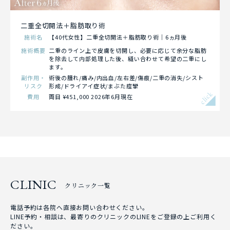
二重全切開法＋脂肪取り術
施術名
【40代女性】二重全切開法＋脂肪取り術｜6ヵ月後
施術概要
二重のライン上で皮膚を切開し、必要に応じて余分な脂肪
を除去して内部処理した後、縫い合わせて希望の二重にし
ます。
副作用・
術後の腫れ/痛み/内出血/左右差/傷痕/二重の消失/シスト
リスク
形成/ドライアイ症状/まぶた痙攣
click
費用
両目 ¥451,000 2026年6月現在
CLINIC
クリニック一覧
電話予約は各院へ直接お問い合わせください。
LINE予約・相談は、最寄りのクリニックのLINEをご登録の上ご利用く
ださい。