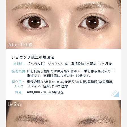
ジョウクリ式二重埋没法
施術名
【20代女性】ジョウクリ式二重埋没法2点留め｜1ヵ月後
施術概要
針を使用し極細の医療用糸で留めて二重を作る埋没法の二
重術です。施術時間はわずか5～10分です。
副作用・
術後の腫れ/痛み/内出血/後戻り/左右差/異物感/糸の露出/
リスク
ドライアイ症状/まぶた痙攣
click
費用
¥88,000 2026年6月現在