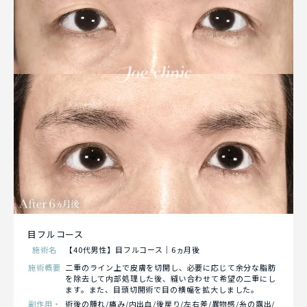
目フルコース
施術名
【40代男性】目フルコース｜6ヵ月後
施術概要
二重のライン上で皮膚を切開し、必要に応じて余分な脂肪
を除去して内部処理した後、縫い合わせて希望の二重にし
ます。また、目頭切開術で目の横幅を拡大しました。
副作用・
術後の腫れ/痛み/内出血/後戻り/左右差/異物感/糸の露出/