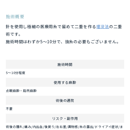
施術概要
針を使用し極細の医療用糸で留めて二重を作る
埋没法
の二重
術です。
施術時間はわずか5～10分で、抜糸の必要もございません。
施術時間
5～10分程度
使用する麻酔
点眼麻酔・局所麻酔
術後の通院
不要
リスク・副作用
術後の腫れ/痛み/内出血/後戻り/左右差/異物感/糸の露出/ドライアイ症状/ま