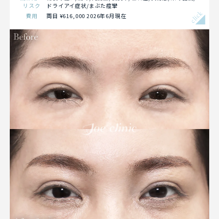
リスク
ドライアイ症状/まぶた痙攣
click
費用
両目 ¥616,000 2026年6月現在