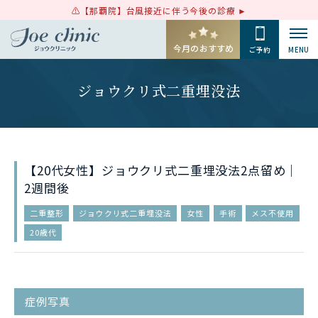
【那覇院】台風接近に伴う今後の診療
今月のおすすめ
ご予約
MENU
ジョウクリ式二重埋没法
【20代女性】ジョウクリ式二重埋没法2点留め｜
2週間後
二重整形
ジョウクリ式二重埋没法
女性
手術
メス不使用
20歳代
症例写真