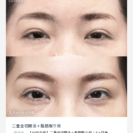
二重全切開法＋脂肪取り術
施術名
【40代女性】二重全切開法＋脂肪取り術｜6ヵ月後