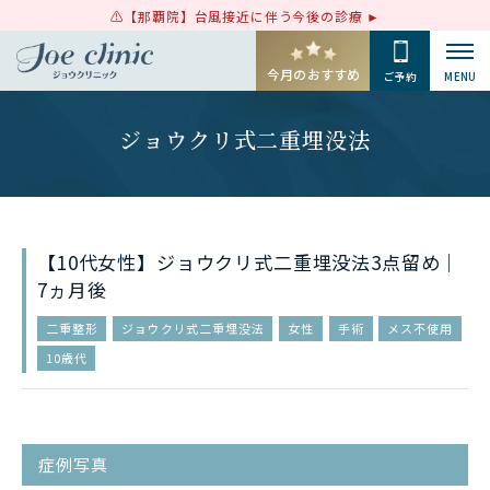
【那覇院】台風接近に伴う今後の診療
今月のおすすめ
ご予約
MENU
ジョウクリ式二重埋没法
【10代女性】ジョウクリ式二重埋没法3点留め｜
7ヵ月後
二重整形
ジョウクリ式二重埋没法
女性
手術
メス不使用
10歳代
症例写真