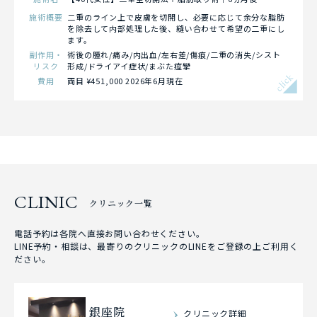
施術概要
二重のライン上で皮膚を切開し、必要に応じて余分な脂肪
を除去して内部処理した後、縫い合わせて希望の二重にし
ます。
副作用・
術後の腫れ/痛み/内出血/左右差/傷痕/二重の消失/シスト
リスク
形成/ドライアイ症状/まぶた痙攣
click
費用
両目 ¥451,000 2026年6月現在
CLINIC
クリニック一覧
電話予約は各院へ直接お問い合わせください。
LINE予約・相談は、最寄りのクリニックのLINEをご登録の上ご利用く
ださい。
銀座院
クリニック詳細