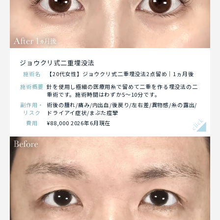
ジョウクリ式二重埋没法
施術名
【20代女性】ジョウクリ式二重埋没法2点留め｜1ヵ月後
施術概要
針を使用し極細の医療用糸で留めて二重を作る埋没法の二
重術です。施術時間はわずか5～10分です。
副作用・
術後の腫れ/痛み/内出血/後戻り/左右差/異物感/糸の露出/
リスク
ドライアイ症状/まぶた痙攣
click
費用
¥88,000 2026年6月現在