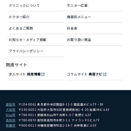
クリニックについて
モニター応募
ドクター紹介
機器別メニュー
よくあるご質問
料金表
お知らせ・メディア掲載
お取り扱い商品
プライバシーポリシー
関連サイト
求人サイト
採用情報
コラムサイト
美容ナビ
銀座院
〒104-0061 東京都中央区銀座8-11-3 銀座露木ビル7F・8F
大阪院
〒530-0002 大阪府大阪市北区曽根崎新地1-4-20 桜橋IMビル4F
松山院
〒790-0011 愛媛県松山市千舟町4-3-7 青野ビル3F
高知院
〒780-0870 高知県高知市本町3-1-1 アイランド1ビル7F
那覇院
〒900-0013 沖縄県那覇市牧志2-18-7 共伸産業ビル5F