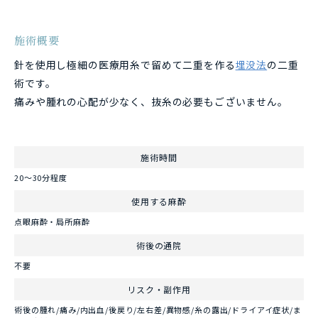
施術概要
針を使用し極細の医療用糸で留めて二重を作る
埋没法
の二重
術です。
痛みや腫れの心配が少なく、抜糸の必要もございません。
施術時間
20〜30分程度
使用する麻酔
点眼麻酔・局所麻酔
術後の通院
不要
リスク・副作用
術後の腫れ/痛み/内出血/後戻り/左右差/異物感/糸の露出/ドライアイ症状/ま