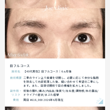
目フルコース
施術名
【40代男性】目フルコース｜6ヵ月後
施術概要
二重のライン上で皮膚を切開し、必要に応じて余分な脂肪
を除去して内部処理した後、縫い合わせて希望の二重にし
ます。また、目頭切開術で目の横幅を拡大しました。
副作用・
術後の腫れ/痛み/内出血/後戻り/左右差/異物感/糸の露出/
リスク
ドライアイ症状/まぶた痙攣
click
費用
両目 ¥616,000 2026年6月現在