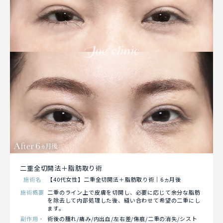
二重全切開法＋脂肪取り術
施術名
【40代女性】二重全切開法＋脂肪取り術｜6ヵ月後
施術概要
二重のライン上で皮膚を切開し、必要に応じて余分な脂肪
を除去して内部処理した後、縫い合わせて希望の二重にし
ます。
副作用・
術後の腫れ/痛み/内出血/左右差/傷痕/二重の消失/シスト