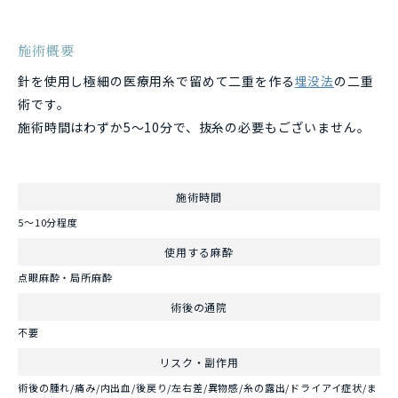
施術概要
針を使用し極細の医療用糸で留めて二重を作る
埋没法
の二重
術です。
施術時間はわずか5～10分で、抜糸の必要もございません。
施術時間
5～10分程度
使用する麻酔
点眼麻酔・局所麻酔
術後の通院
不要
リスク・副作用
術後の腫れ/痛み/内出血/後戻り/左右差/異物感/糸の露出/ドライアイ症状/ま