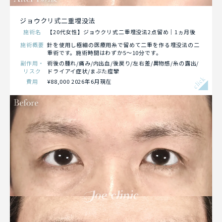
ジョウクリ式二重埋没法
施術名
【20代女性】ジョウクリ式二重埋没法2点留め｜1ヵ月後
施術概要
針を使用し極細の医療用糸で留めて二重を作る埋没法の二
重術です。施術時間はわずか5～10分です。
副作用・
術後の腫れ/痛み/内出血/後戻り/左右差/異物感/糸の露出/
リスク
ドライアイ症状/まぶた痙攣
click
費用
¥88,000 2026年6月現在