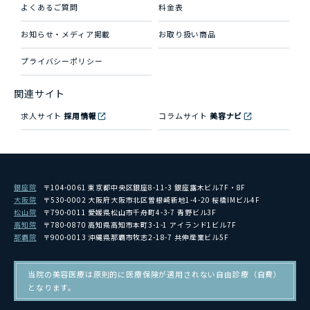
よくあるご質問
料金表
お知らせ・メディア掲載
お取り扱い商品
プライバシーポリシー
関連サイト
求人サイト
採用情報
コラムサイト
美容ナビ
銀座院
〒104-0061 東京都中央区銀座8-11-3 銀座露木ビル7F・8F
大阪院
〒530-0002 大阪府大阪市北区曽根崎新地1-4-20 桜橋IMビル4F
松山院
〒790-0011 愛媛県松山市千舟町4-3-7 青野ビル3F
高知院
〒780-0870 高知県高知市本町3-1-1 アイランド1ビル7F
那覇院
〒900-0013 沖縄県那覇市牧志2-18-7 共伸産業ビル5F
当院の美容医療は原則的に医療保険が適用されない自由診療（自費）
となります。