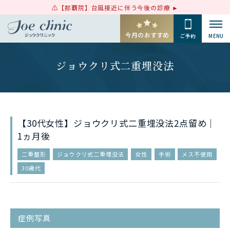
【那覇院】台風接近に伴う今後の診療
今月のおすすめ
ご予約
MENU
ジョウクリ式二重埋没法
【30代女性】ジョウクリ式二重埋没法2点留め｜
1ヵ月後
二重整形
ジョウクリ式二重埋没法
女性
手術
メス不使用
30歳代
症例写真