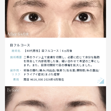
目フルコース
施術名
【40代男性】目フルコース｜6ヵ月後
施術概要
二重のライン上で皮膚を切開し、必要に応じて余分な脂肪
を除去して内部処理した後、縫い合わせて希望の二重にし
ます。また、目頭切開術で目の横幅を拡大しました。
副作用・
術後の腫れ/痛み/内出血/後戻り/左右差/異物感/糸の露出/
リスク
ドライアイ症状/まぶた痙攣
click
費用
両目 ¥616,000 2026年6月現在