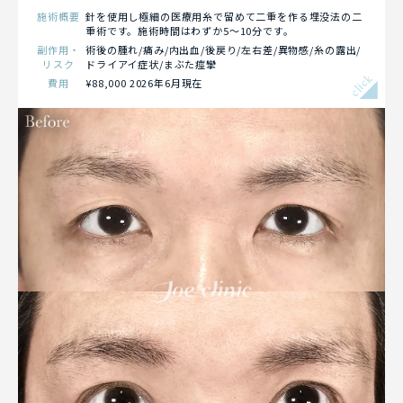
施術概要
針を使用し極細の医療用糸で留めて二重を作る埋没法の二
重術です。施術時間はわずか5～10分です。
副作用・
術後の腫れ/痛み/内出血/後戻り/左右差/異物感/糸の露出/
リスク
ドライアイ症状/まぶた痙攣
click
費用
¥88,000 2026年6月現在