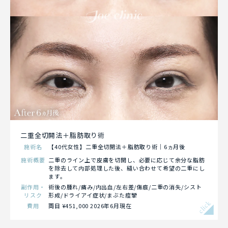
二重全切開法＋脂肪取り術
施術名
【40代女性】二重全切開法＋脂肪取り術｜6ヵ月後
施術概要
二重のライン上で皮膚を切開し、必要に応じて余分な脂肪
を除去して内部処理した後、縫い合わせて希望の二重にし
ます。
副作用・
術後の腫れ/痛み/内出血/左右差/傷痕/二重の消失/シスト
リスク
形成/ドライアイ症状/まぶた痙攣
click
費用
両目 ¥451,000 2026年6月現在