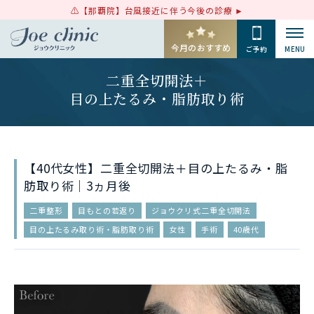
【那覇院】台風接近に伴う今後の診療
今月のおすすめ
ご予約
MENU
二重全切開法＋
目の上たるみ・脂肪取り術
【40代女性】二重全切開法＋目の上たるみ・脂
肪取り術｜3ヵ月後
二重整形
目もとの若返り
ジョウクリ式二重全切開法
目の上たるみ取り術・脂肪取り術
女性
手術
40歳代