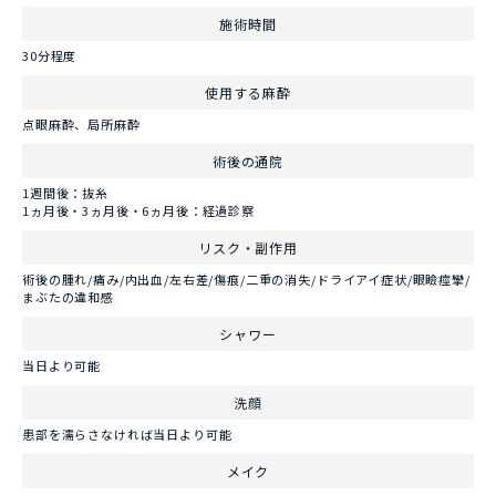
施術時間
30分程度
使用する麻酔
点眼麻酔、局所麻酔
術後の通院
1週間後：抜糸
1ヵ月後・3ヵ月後・6ヵ月後：経過診察
リスク・副作用
術後の腫れ/痛み/内出血/左右差/傷痕/二重の消失/ドライアイ症状/眼瞼痙攣/
まぶたの違和感
シャワー
当日より可能
洗顔
患部を濡らさなければ当日より可能
メイク