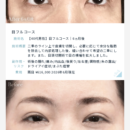
目フルコース
施術名
【40代男性】目フルコース｜6ヵ月後
施術概要
二重のライン上で皮膚を切開し、必要に応じて余分な脂肪
を除去して内部処理した後、縫い合わせて希望の二重にし
ます。また、目頭切開術で目の横幅を拡大しました。
副作用・
術後の腫れ/痛み/内出血/後戻り/左右差/異物感/糸の露出/
リスク
ドライアイ症状/まぶた痙攣
click
費用
両目 ¥616,000 2026年6月現在