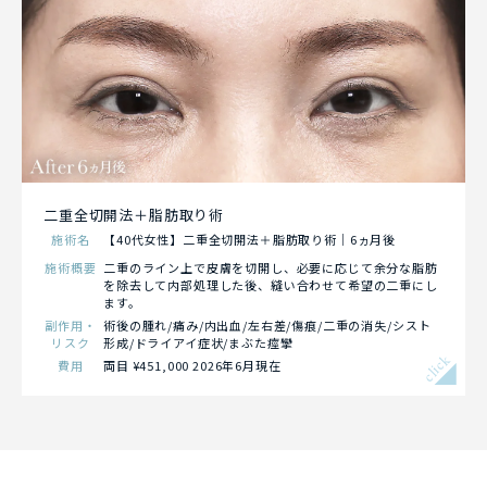
二重全切開法＋脂肪取り術
施術名
【40代女性】二重全切開法＋脂肪取り術｜6ヵ月後
施術概要
二重のライン上で皮膚を切開し、必要に応じて余分な脂肪
を除去して内部処理した後、縫い合わせて希望の二重にし
ます。
副作用・
術後の腫れ/痛み/内出血/左右差/傷痕/二重の消失/シスト
リスク
形成/ドライアイ症状/まぶた痙攣
click
費用
両目 ¥451,000 2026年6月現在