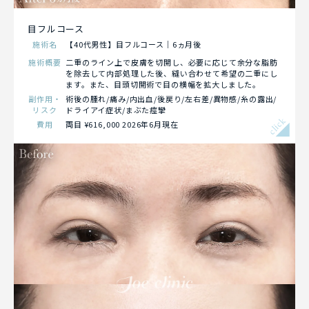
目フルコース
施術名
【40代男性】目フルコース｜6ヵ月後
施術概要
二重のライン上で皮膚を切開し、必要に応じて余分な脂肪
を除去して内部処理した後、縫い合わせて希望の二重にし
ます。また、目頭切開術で目の横幅を拡大しました。
副作用・
術後の腫れ/痛み/内出血/後戻り/左右差/異物感/糸の露出/
リスク
ドライアイ症状/まぶた痙攣
click
費用
両目 ¥616,000 2026年6月現在