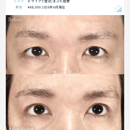
リスク
ドライアイ症状/まぶた痙攣
click
費用
¥88,000 2026年6月現在