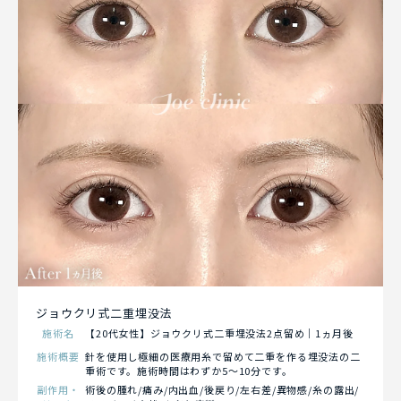
ジョウクリ式二重埋没法
施術名
【20代女性】ジョウクリ式二重埋没法2点留め｜1ヵ月後
施術概要
針を使用し極細の医療用糸で留めて二重を作る埋没法の二
重術です。施術時間はわずか5～10分です。
副作用・
術後の腫れ/痛み/内出血/後戻り/左右差/異物感/糸の露出/