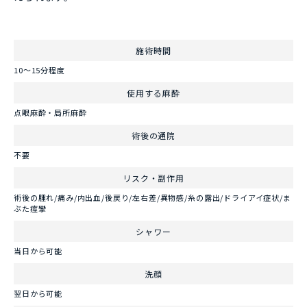
施術時間
10～15分程度
使用する麻酔
点眼麻酔・局所麻酔
術後の通院
不要
リスク・副作用
術後の腫れ/痛み/内出血/後戻り/左右差/異物感/糸の露出/ドライアイ症状/ま
ぶた痙攣
シャワー
当日から可能
洗顔
翌日から可能