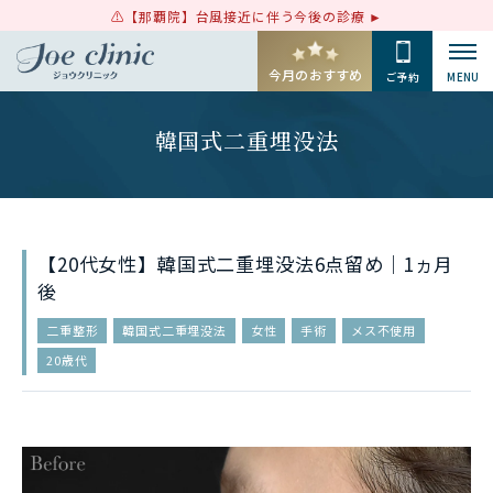
【那覇院】台風接近に伴う今後の診療
今月のおすすめ
ご予約
MENU
韓国式二重埋没法
【20代女性】韓国式二重埋没法6点留め｜1ヵ月
後
二重整形
韓国式二重埋没法
女性
手術
メス不使用
20歳代