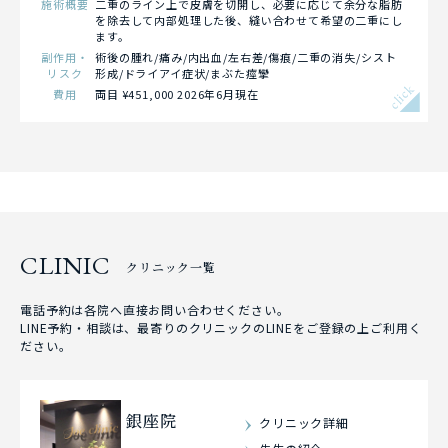
施術概要
二重のライン上で皮膚を切開し、必要に応じて余分な脂肪
を除去して内部処理した後、縫い合わせて希望の二重にし
ます。
副作用・
術後の腫れ/痛み/内出血/左右差/傷痕/二重の消失/シスト
リスク
形成/ドライアイ症状/まぶた痙攣
click
費用
両目 ¥451,000 2026年6月現在
CLINIC
クリニック一覧
電話予約は各院へ直接お問い合わせください。
LINE予約・相談は、最寄りのクリニックのLINEをご登録の上ご利用く
ださい。
銀座院
クリニック詳細