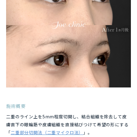
施術概要
二重のライン上を5mm程度切開し、結合組織を除去して
皮
膚直下の眼輪筋や皮膚組織を直接結びつけて希望の形にする
「
二重部分切開法（二重マイクロ法）
」。