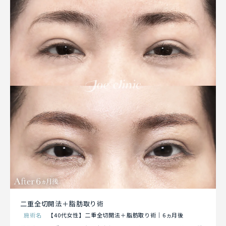
二重全切開法＋脂肪取り術
施術名
【40代女性】二重全切開法＋脂肪取り術｜6ヵ月後