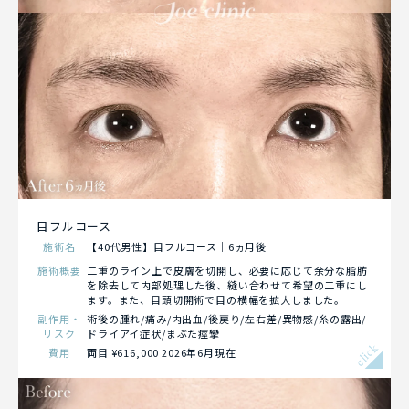
目フルコース
施術名
【40代男性】目フルコース｜6ヵ月後
施術概要
二重のライン上で皮膚を切開し、必要に応じて余分な脂肪
を除去して内部処理した後、縫い合わせて希望の二重にし
ます。また、目頭切開術で目の横幅を拡大しました。
副作用・
術後の腫れ/痛み/内出血/後戻り/左右差/異物感/糸の露出/
リスク
ドライアイ症状/まぶた痙攣
click
費用
両目 ¥616,000 2026年6月現在