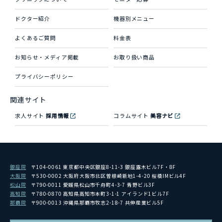
ドクター紹介
機器別メニュー
よくあるご質問
料金表
お知らせ・メディア掲載
お取り扱い商品
プライバシーポリシー
関連サイト
求人サイト
採用情報
コラムサイト
美容ナビ
銀座院
〒104-0061 東京都中央区銀座8-11-3 銀座露木ビル7F・8F
大阪院
〒530-0002 大阪府大阪市北区曽根崎新地1-4-20 桜橋IMビル4F
松山院
〒790-0011 愛媛県松山市千舟町4-3-7 青野ビル3F
高知院
〒780-0870 高知県高知市本町3-1-1 アイランド1ビル7F
那覇院
〒900-0013 沖縄県那覇市牧志2-18-7 共伸産業ビル5F