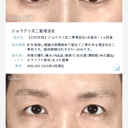
ジョウクリ式二重埋没法
施術名
【20代女性】ジョウクリ式二重埋没法2点留め｜1ヵ月後
施術概要
針を使用し極細の医療用糸で留めて二重を作る埋没法の二
重術です。施術時間はわずか5～10分です。
副作用・
術後の腫れ/痛み/内出血/後戻り/左右差/異物感/糸の露出/
リスク
ドライアイ症状/まぶた痙攣
click
費用
¥88,000 2026年6月現在