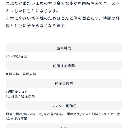
まぶたが重たい印象の方は余分な脂肪を同時除去でき、スッ
キリした目もとになります。
非常に小さい切開線のためほとんど傷も目立たず、時間の経
過とともに分からなくなります。
施術時間
20～30分程度
使用する麻酔
点眼麻酔・局所麻酔
術後の通院
1週間後：抜糸
1ヵ月後：経過診察
リスク・副作用
術後の腫れ/痛み/内出血/左右差/傷痕/二重の消失/シスト形成/ドライアイ症
状/まぶた痙攣
シャワー