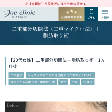
【那覇院】台風接近に伴う今後の診療
今月のおすすめ
ご予約
MENU
二重部分切開法（二重マイクロ法）＋
脂肪取り術
【20代女性】二重部分切開法＋脂肪取り術｜1ヵ
月後
二重整形
ジョウクリ式二重部分切開法（二重マイクロ法）
目の上たるみ取り術・脂肪取り術
女性
手術
20歳代