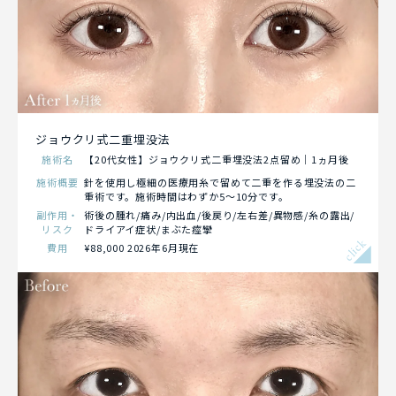
ジョウクリ式二重埋没法
施術名
【20代女性】ジョウクリ式二重埋没法2点留め｜1ヵ月後
施術概要
針を使用し極細の医療用糸で留めて二重を作る埋没法の二
重術です。施術時間はわずか5～10分です。
副作用・
術後の腫れ/痛み/内出血/後戻り/左右差/異物感/糸の露出/
リスク
ドライアイ症状/まぶた痙攣
click
費用
¥88,000 2026年6月現在