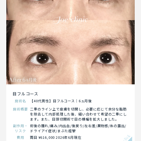
目フルコース
施術名
【40代男性】目フルコース｜6ヵ月後
施術概要
二重のライン上で皮膚を切開し、必要に応じて余分な脂肪
を除去して内部処理した後、縫い合わせて希望の二重にし
ます。また、目頭切開術で目の横幅を拡大しました。
副作用・
術後の腫れ/痛み/内出血/後戻り/左右差/異物感/糸の露出/
リスク
ドライアイ症状/まぶた痙攣
click
費用
両目 ¥616,000 2026年6月現在