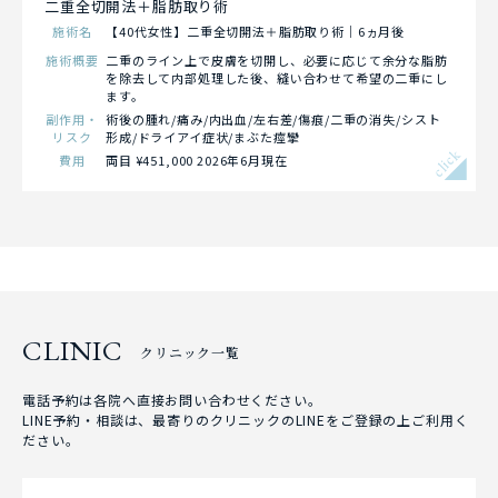
二重全切開法＋脂肪取り術
施術名
【40代女性】二重全切開法＋脂肪取り術｜6ヵ月後
施術概要
二重のライン上で皮膚を切開し、必要に応じて余分な脂肪
を除去して内部処理した後、縫い合わせて希望の二重にし
ます。
副作用・
術後の腫れ/痛み/内出血/左右差/傷痕/二重の消失/シスト
リスク
形成/ドライアイ症状/まぶた痙攣
click
費用
両目 ¥451,000 2026年6月現在
CLINIC
クリニック一覧
電話予約は各院へ直接お問い合わせください。
LINE予約・相談は、最寄りのクリニックのLINEをご登録の上ご利用く
ださい。