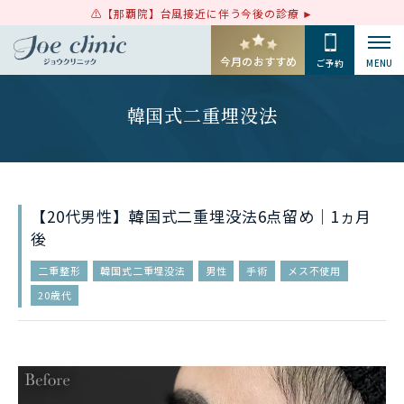
【那覇院】台風接近に伴う今後の診療
今月のおすすめ
ご予約
MENU
韓国式二重埋没法
【20代男性】韓国式二重埋没法6点留め｜1ヵ月
後
二重整形
韓国式二重埋没法
男性
手術
メス不使用
20歳代