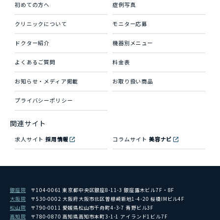
初めての方へ
症例写真
クリニックについて
モニター応募
ドクター紹介
機器別メニュー
よくあるご質問
料金表
お知らせ・メディア掲載
お取り扱い商品
プライバシーポリシー
関連サイト
求人サイト
採用情報
コラムサイト
美容ナビ
銀座院
〒104-0061 東京都中央区銀座8-11-3 銀座露木ビル7F・8F
大阪院
〒530-0002 大阪府大阪市北区曽根崎新地1-4-20 桜橋IMビル4F
松山院
〒790-0011 愛媛県松山市千舟町4-3-7 青野ビル3F
高知院
〒780-0870 高知県高知市本町3-1-1 アイランド1ビル7F