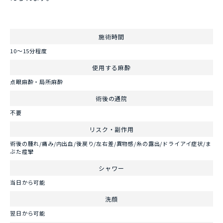
施術時間
10～15分程度
使用する麻酔
点眼麻酔・局所麻酔
術後の通院
不要
リスク・副作用
術後の腫れ/痛み/内出血/後戻り/左右差/異物感/糸の露出/ドライアイ症状/ま
ぶた痙攣
シャワー
当日から可能
洗顔
翌日から可能