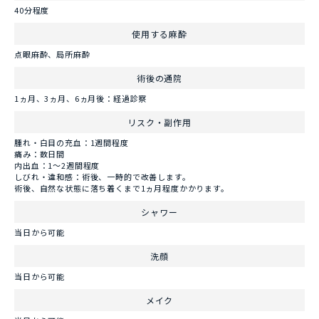
40分程度
使用する麻酔
点眼麻酔、局所麻酔
術後の通院
1ヵ月、3ヵ月、6ヵ月後：経過診察
リスク・副作用
腫れ・白目の充血：1週間程度
痛み：数日間
内出血：1～2週間程度
しびれ・違和感：術後、一時的で改善します。
術後、自然な状態に落ち着くまで1ヵ月程度かかります。
シャワー
当日から可能
洗顔
当日から可能
メイク