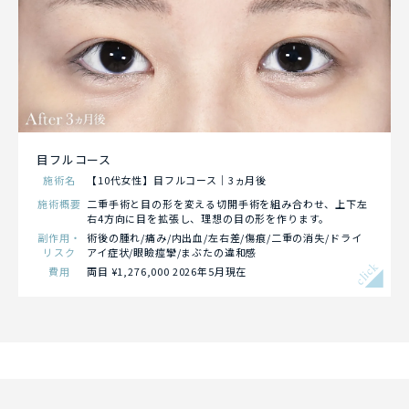
目フルコース
施術名
【10代女性】目フルコース｜3ヵ月後
施術概要
二重手術と目の形を変える切開手術を組み合わせ、上下左
右4方向に目を拡張し、理想の目の形を作ります。
副作用・
術後の腫れ/痛み/内出血/左右差/傷痕/二重の消失/ドライ
リスク
アイ症状/眼瞼痙攣/まぶたの違和感
click
費用
両目 ¥1,276,000 2026年5月現在