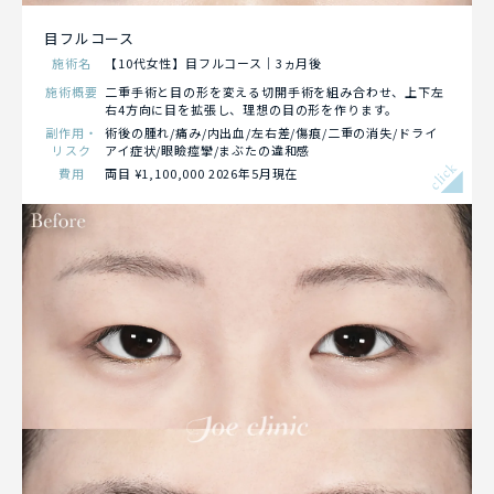
目フルコース
施術名
【10代女性】目フルコース｜3ヵ月後
施術概要
二重手術と目の形を変える切開手術を組み合わせ、上下左
右4方向に目を拡張し、理想の目の形を作ります。
副作用・
術後の腫れ/痛み/内出血/左右差/傷痕/二重の消失/ドライ
リスク
アイ症状/眼瞼痙攣/まぶたの違和感
click
費用
両目 ¥1,100,000 2026年5月現在