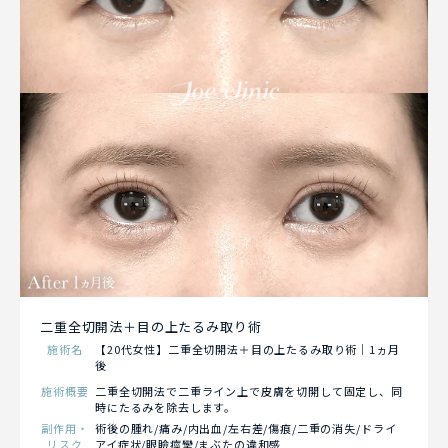
二重全切開法＋目の上たるみ取り術
施術名
【20代女性】二重全切開法＋目の上たるみ取り術｜1ヵ月
後
施術概要
二重全切開法で二重ライン上で皮膚を切開して固定し、同
時にたるみを除去します。
副作用・
術後の腫れ/痛み/内出血/左右差/傷痕/二重の消失/ドライ
リスク
アイ症状/眼瞼痙攣/まぶたの違和感