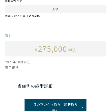
当日から可能
入浴
患部を除いて翌日より可能
費用
275,000
¥
税込
2023年10月現在
両目価格
当症例の施術詳細
目の下のクマ取り（脂肪取り
術）