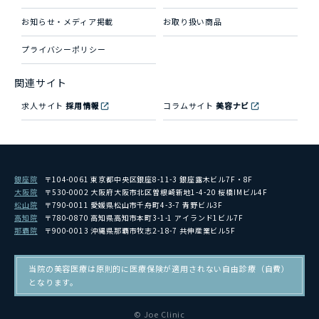
お知らせ・メディア掲載
お取り扱い商品
プライバシーポリシー
関連サイト
求人サイト
採用情報
コラムサイト
美容ナビ
銀座院
〒104-0061 東京都中央区銀座8-11-3 銀座露木ビル7F・8F
大阪院
〒530-0002 大阪府大阪市北区曽根崎新地1-4-20 桜橋IMビル4F
松山院
〒790-0011 愛媛県松山市千舟町4-3-7 青野ビル3F
高知院
〒780-0870 高知県高知市本町3-1-1 アイランド1ビル7F
那覇院
〒900-0013 沖縄県那覇市牧志2-18-7 共伸産業ビル5F
当院の美容医療は原則的に医療保険が適用されない自由診療（自費）
となります。
© Joe Clinic