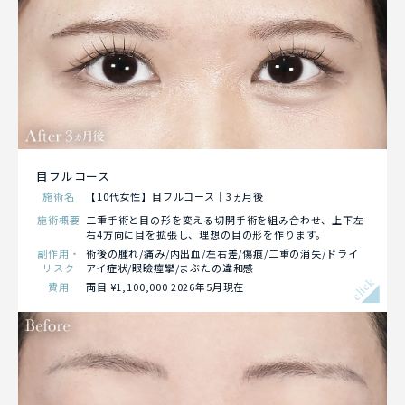
目フルコース
施術名
【10代女性】目フルコース｜3ヵ月後
施術概要
二重手術と目の形を変える切開手術を組み合わせ、上下左
右4方向に目を拡張し、理想の目の形を作ります。
副作用・
術後の腫れ/痛み/内出血/左右差/傷痕/二重の消失/ドライ
リスク
アイ症状/眼瞼痙攣/まぶたの違和感
click
費用
両目 ¥1,100,000 2026年5月現在