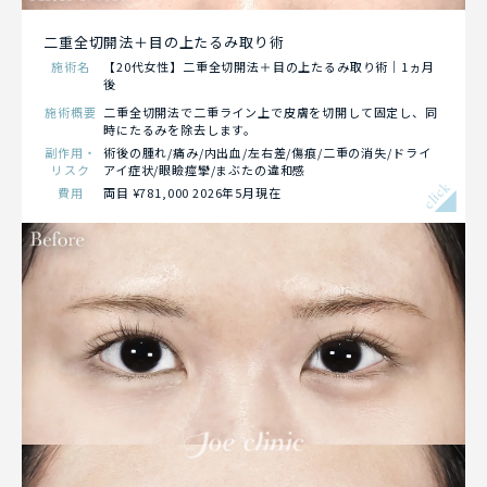
二重全切開法＋目の上たるみ取り術
施術名
【20代女性】二重全切開法＋目の上たるみ取り術｜1ヵ月
後
施術概要
二重全切開法で二重ライン上で皮膚を切開して固定し、同
時にたるみを除去します。
副作用・
術後の腫れ/痛み/内出血/左右差/傷痕/二重の消失/ドライ
リスク
アイ症状/眼瞼痙攣/まぶたの違和感
click
費用
両目 ¥781,000 2026年5月現在