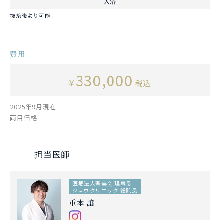
入浴
抜糸後より可能
費用
330,000
¥
税込
2025年9月現在
両目価格
担当医師
医療法人聖美会 理事長
ジョウクリニック 総院長
重本 譲