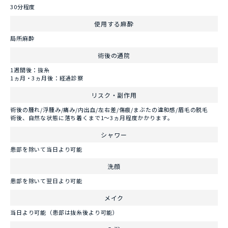
30分程度
使用する麻酔
局所麻酔
術後の通院
1週間後：抜糸
1ヵ月・3ヵ月後：経過診察
リスク・副作用
術後の腫れ/浮腫み/痛み/内出血/左右差/傷痕/まぶたの違和感/眉毛の脱毛
術後、自然な状態に落ち着くまで1～3ヵ月程度かかります。
シャワー
患部を除いて当日より可能
洗顔
患部を除いて翌日より可能
メイク
当日より可能（患部は抜糸後より可能）