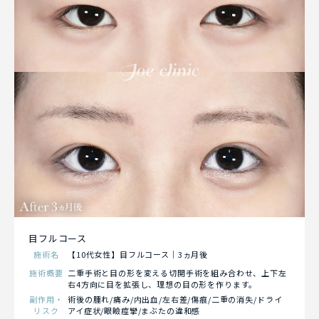
目フルコース
施術名
【10代女性】目フルコース｜3ヵ月後
施術概要
二重手術と目の形を変える切開手術を組み合わせ、上下左
右4方向に目を拡張し、理想の目の形を作ります。
副作用・
術後の腫れ/痛み/内出血/左右差/傷痕/二重の消失/ドライ
リスク
アイ症状/眼瞼痙攣/まぶたの違和感