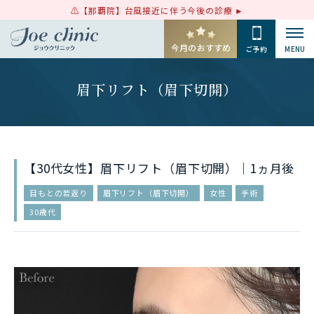
【那覇院】台風接近に伴う今後の診療
今月のおすすめ
ご予約
MENU
眉下リフト（眉下切開）
【30代女性】眉下リフト（眉下切開）｜1ヵ月後
目もとの若返り
眉下リフト（眉下切開）
女性
手術
30歳代