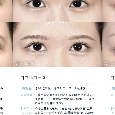
術
目フルコース
目
るみ
施術名
【10代女性】目フルコース｜3ヵ月後
施術概要
二重手術と目の形を変える切開手術を組み
施
開
合わせ、上下左右4方向に目を拡張し、理想
。
の目の形を作ります。
二重
副作用・
術後の腫れ/痛み/内出血/左右差/傷痕/二重
副
たの
リスク
の消失/ドライアイ症状/眼瞼痙攣/まぶたの