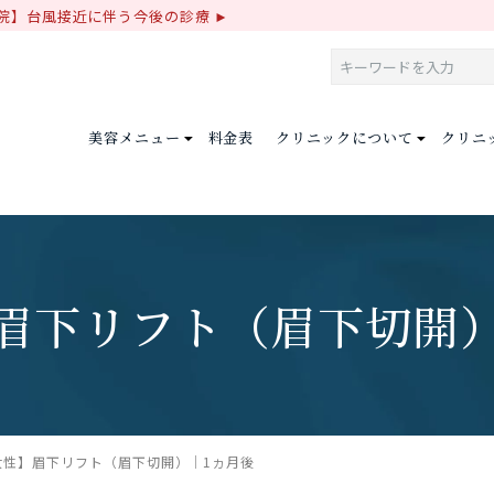
院】台風接近に伴う今後の診療
美容メニュー
料金表
クリニックについて
クリニ
眉下リフト（眉下切開
女性】眉下リフト（眉下切開）｜1ヵ月後