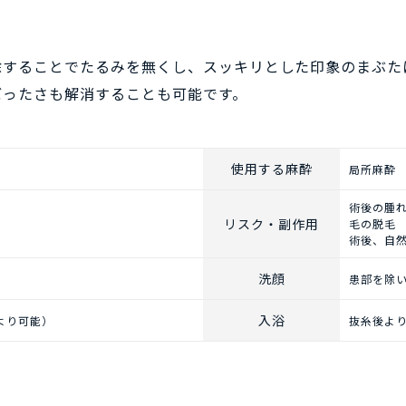
除することでたるみを無くし、スッキリとした印象のまぶた
ぼったさも解消することも可能です。
使用する麻酔
局所麻酔
術後の腫れ
リスク・副作用
毛の脱毛
術後、自
洗顔
患部を除
入浴
より可能）
抜糸後よ