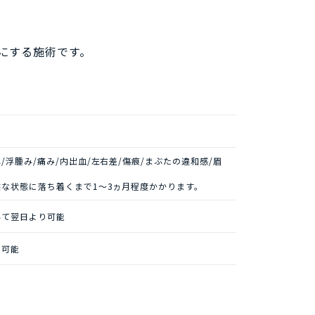
にする施術です。
/浮腫み/痛み/内出血/左右差/傷痕/まぶたの違和感/眉
然な状態に落ち着くまで1～3ヵ月程度かかります。
いて翌日より可能
り可能