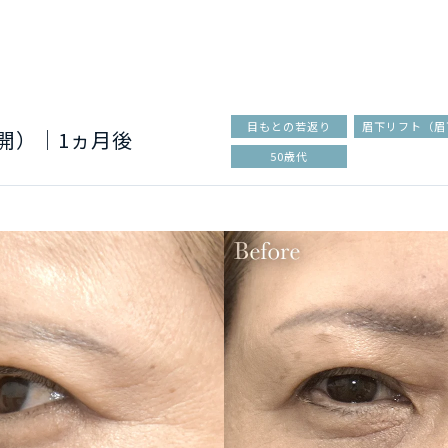
目もとの若返り
眉下リフト（眉
開）｜1ヵ月後
50歳代