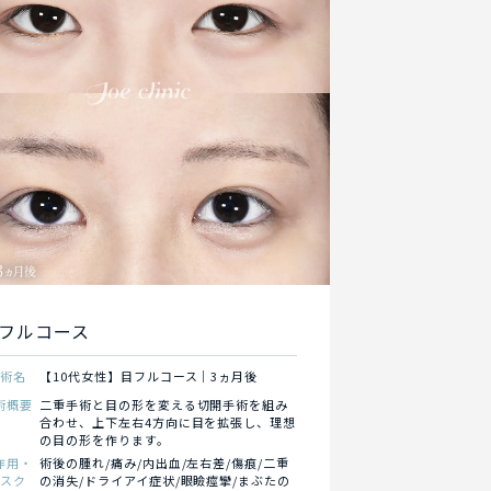
フルコース
施術名
【10代女性】目フルコース｜3ヵ月後
術概要
二重手術と目の形を変える切開手術を組み
合わせ、上下左右4方向に目を拡張し、理想
の目の形を作ります。
作用・
術後の腫れ/痛み/内出血/左右差/傷痕/二重
リスク
の消失/ドライアイ症状/眼瞼痙攣/まぶたの