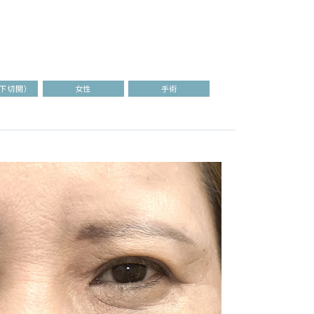
下切開）
女性
手術