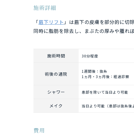
施術詳細
「
眉下リフト
」は眉下の皮膚を部分的に切
同時に脂肪を除去し、まぶたの厚みや腫れ
施術時間
30分程度
1週間後：抜糸
術後の通院
1ヵ月・3ヵ月後：経過診察
シャワー
患部を除いて当日より可能
メイク
当日より可能（患部は抜糸後
費用