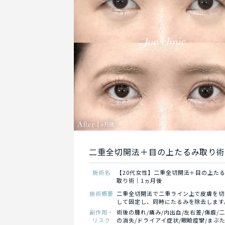
二重全切開法＋目の上たるみ取り
施術名
【20代女性】二重全切開法＋目の上た
取り術｜1ヵ月後
施術概要
二重全切開法で二重ライン上で皮膚を切
して固定し、同時にたるみを除去します
副作用・
術後の腫れ/痛み/内出血/左右差/傷痕/
リスク
の消失/ドライアイ症状/眼瞼痙攣/まぶ