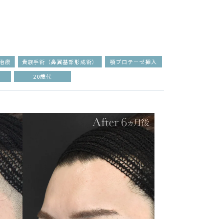
治療
貴族手術（鼻翼基部形成術）
顎プロテーゼ挿入
20歳代