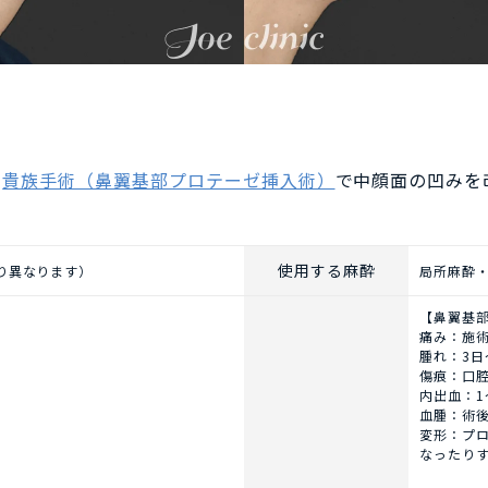
、
貴族手術（鼻翼基部プロテーゼ挿入術）
で中顔面の凹みを
使用する麻酔
より異なります）
局所麻酔
【鼻翼基
痛み：施
腫れ：3日
傷痕：口
内出血：1
血腫：術
変形：プ
】
なったり
）