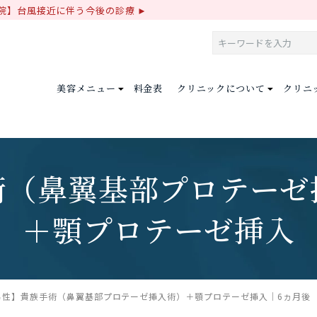
院】台風接近に伴う今後の診療
美容メニュー
料金表
クリニックについて
クリニ
術（鼻翼基部プロテーゼ
＋顎プロテーゼ挿入
男性】貴族手術（鼻翼基部プロテーゼ挿入術）＋顎プロテーゼ挿入｜6ヵ月後