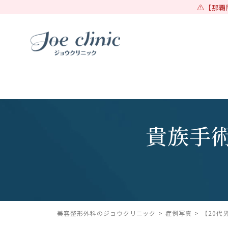
【那覇
貴族手
美容整形外科のジョウクリニック
症例写真
【20代