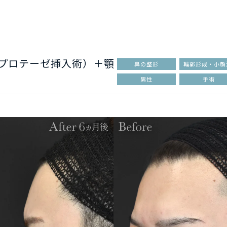
部プロテーゼ挿入術）＋顎
鼻の整形
輪郭形成・小顔
男性
手術