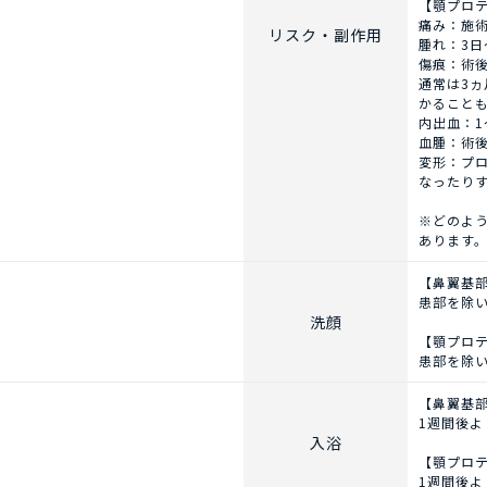
【顎プロ
痛み：施
リスク・副作用
腫れ：3日
傷痕：術
）
通常は3
かること
内出血：1
血腫：術
変形：プ
なったり
※どのよ
あります
】
【鼻翼基
患部を除
洗顔
【顎プロ
患部を除
】
【鼻翼基
1週間後よ
入浴
【顎プロ
1週間後よ