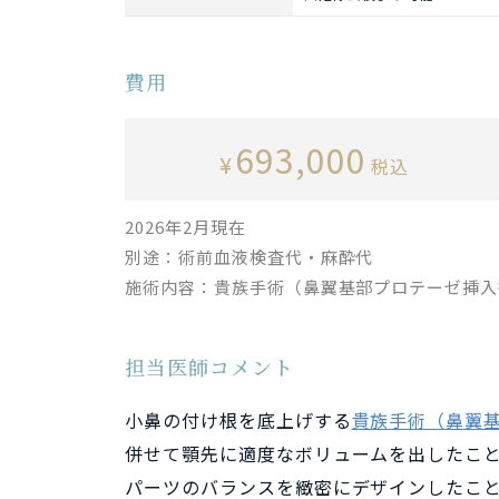
費用
693,000
¥
税込
2026年2月現在
別途：術前血液検査代・麻酔代
施術内容：貴族手術（鼻翼基部プロテーゼ挿入
担当医師コメント
小鼻の付け根を底上げする
貴族手術（鼻翼
併せて顎先に適度なボリュームを出したこ
パーツのバランスを緻密にデザインしたこ