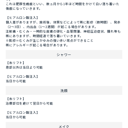
これは肥厚性瘢痕といい、数ヵ月から1年ほど時間をかけて白い落ち着いた
傷痕になっていきます。
【ヒアルロン酸注入】
個人差がありますが、施術後、体質などによって稀に膨疹（数時間）、発赤
（2～3日）、内出血（1～2週間）が起こる場合があります。
注射痛・むくみ・一時的な皮膚の硬化・血管閉塞、神経圧迫症状、腫れ等も
稀にありますが、時間経過で落ち着いていきます。
※膨疹＝むくみが生じかゆみの強い赤い斑点ができること
稀にアレルギーが起こる場合があります。
シャワー
【糸リフト】
患部以外は当日より可能
【ヒアルロン酸注入】
当日から可能
洗顔
【糸リフト】
治療部位を避けて翌日から可能
【ヒアルロン酸注入】
当日から可能
メイク