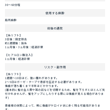
30〜60分程
使用する麻酔
局所麻酔
術後の通院
【糸リフト】
3日後：固定除去
約1週間後：抜糸
1ヵ月後・3ヵ月後：経過診察
【ヒアルロン酸注入】
1ヵ月後：経過診察
リスク・副作用
【糸リフト】
1週間～10日ほど、強い腫れがあります。
2～5日はガーゼ・テープで患部を圧迫する必要があります。
傷痕が落ち着くまで半年ほどかかります。
(基本的に髪の生え際や耳の前などを切開するため、髪を下ろすとほとんど気
付かれませんが、髪をアップにしたりする際には傷痕が見える場合がありま
す)
患者様の体質によって、稀に傷痕がケロイド状に赤く残る可能性がありま
す。