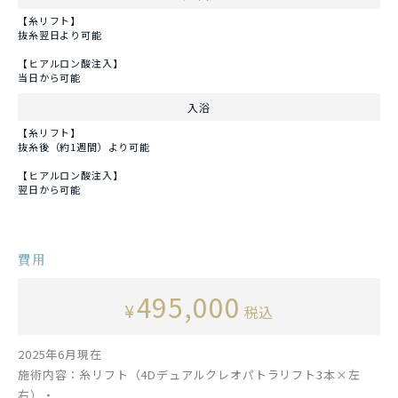
【糸リフト】
抜糸翌日より可能
【ヒアルロン酸注入】
当日から可能
入浴
【糸リフト】
抜糸後（約1週間）より可能
【ヒアルロン酸注入】
翌日から可能
費用
495,000
¥
税込
2025年6月現在
施術内容：糸リフト（4Dデュアルクレオパトラリフト3本×左
右）・