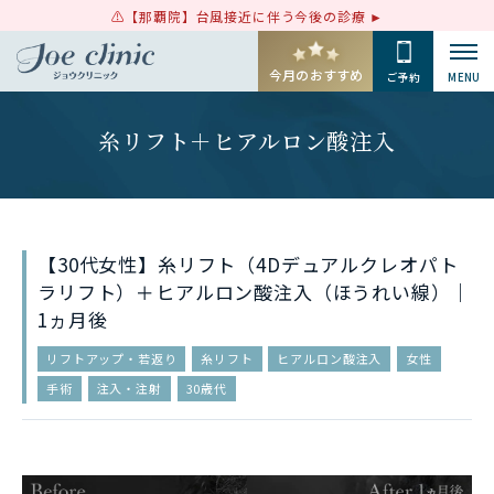
【那覇院】台風接近に伴う今後の診療
今月のおすすめ
ご予約
MENU
糸リフト＋ヒアルロン酸注入
【30代女性】糸リフト（4Dデュアルクレオパト
ラリフト）＋ヒアルロン酸注入（ほうれい線）｜
1ヵ月後
リフトアップ・若返り
糸リフト
ヒアルロン酸注入
女性
手術
注入・注射
30歳代