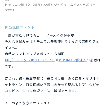
ヒアルロン酸注入（ほうれい線）ジュビダームビスタ® ボリュー
マXC 1cc
担当医師コメント
「顔が重たく見える...」「ノーメイクが不安」
そんなお悩みを《ナチュラル美調整》ですっきり若返りフェ
イスへ。
自然なリフトアップ×ボリューム補正！
4Dデュアルクレオパトラリフト
×
ヒアルロン酸注入
の患者様
です。
ほうれい線・鼻翼基部（小鼻の付け根）のくぼみ・マリオネ
ットライン（口の両端から顎に向かって現れるシワ）
などを
コンビネーション施術で一気に解消できます。
＜このような方にオススメ＞