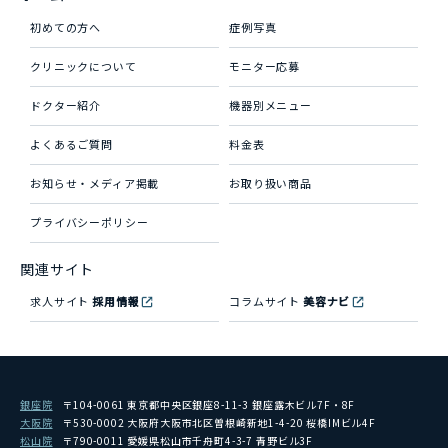
初めての方へ
症例写真
クリニックについて
モニター応募
ドクター紹介
機器別メニュー
よくあるご質問
料金表
お知らせ・メディア掲載
お取り扱い商品
プライバシーポリシー
関連サイト
求人サイト
採用情報
コラムサイト
美容ナビ
銀座院
〒104-0061 東京都中央区銀座8-11-3 銀座露木ビル7F・8F
大阪院
〒530-0002 大阪府大阪市北区曽根崎新地1-4-20 桜橋IMビル4F
松山院
〒790-0011 愛媛県松山市千舟町4-3-7 青野ビル3F