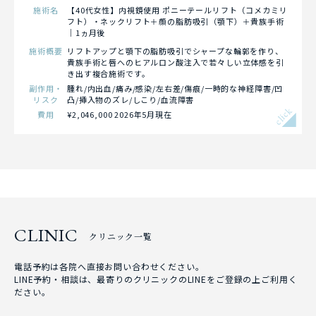
施術名
【40代女性】内視鏡使用 ポニーテールリフト（コメカミリ
フト）・ネックリフト＋顔の脂肪吸引（顎下）＋貴族手術
｜1ヵ月後
施術概要
リフトアップと顎下の脂肪吸引でシャープな輪郭を作り、
貴族手術と唇へのヒアルロン酸注入で若々しい立体感を引
き出す複合施術です。
副作用・
腫れ/内出血/痛み/感染/左右差/傷痕/一時的な神経障害/凹
リスク
凸/挿入物のズレ/しこり/血流障害
click
費用
¥2,046,000 2026年5月現在
CLINIC
クリニック一覧
電話予約は各院へ直接お問い合わせください。
LINE予約・相談は、最寄りのクリニックのLINEをご登録の上ご利用く
ださい。