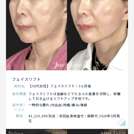
フェイスリフト
施術名
【50代女性】フェイスリフト｜3ヵ月後
施術概要
フェイスリフトは加齢などでたるんだ皮膚を切除し、剥離
して引き上げるリフトアップ手術です。
副作用・
一時的な腫れ/内出血/拘縮/痛み /傷痕
リスク
費用
¥1,210,000 別途：術前血液検査代・麻酔代 2026年5月現
click
在