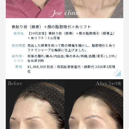
骨削り術（頬骨）＋顔の脂肪吸引＋糸リフト
施術名
【30代女性】骨削り術（頬骨）＋顔の脂肪吸引（頬骨上）
＋糸リフト｜3ヵ月後
施術概要
突出した頬骨を削って顔の横幅を縮小し、脂肪吸引と糸リ
フトでシャープな輪郭に仕上げました。
副作用・
術後の腫れ/痛み/内出血/傷の赤み/拘縮/血腫/変形/しびれ/
リスク
左右非対称
費用
¥1,408,000 別途：術前血液検査代・麻酔代 2026年5月現
click
在