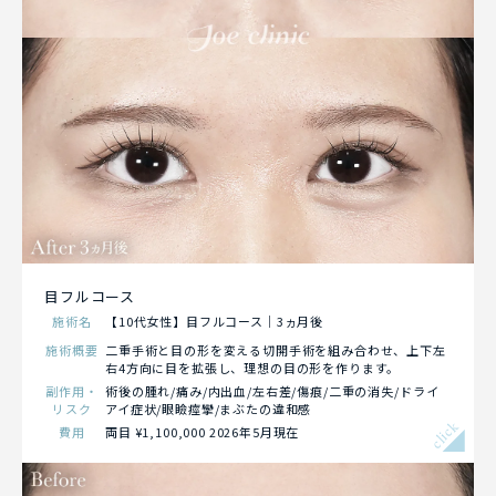
目フルコース
施術名
【10代女性】目フルコース｜3ヵ月後
施術概要
二重手術と目の形を変える切開手術を組み合わせ、上下左
右4方向に目を拡張し、理想の目の形を作ります。
副作用・
術後の腫れ/痛み/内出血/左右差/傷痕/二重の消失/ドライ
リスク
アイ症状/眼瞼痙攣/まぶたの違和感
click
費用
両目 ¥1,100,000 2026年5月現在