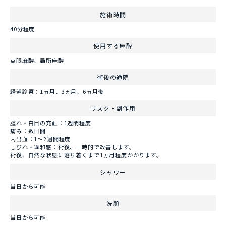
施術時間
40分程度
使用する麻酔
点眼麻酔、局所麻酔
術後の通院
経過診察：1ヵ月、3ヵ月、6ヵ月後
リスク・副作用
腫れ・白目の充血：1週間程度
痛み：数日間
内出血：1～2週間程度
しびれ・違和感：術後、一時的で改善します。
術後、自然な状態に落ち着くまで1ヵ月程度かかります。
シャワー
当日から可能
洗顔
当日から可能