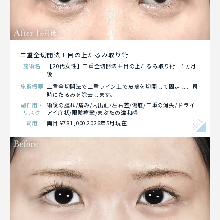
二重全切開法＋目の上たるみ取り術
施術名
【20代女性】二重全切開法＋目の上たるみ取り術｜1ヵ月
後
施術概要
二重全切開法で二重ライン上で皮膚を切開して固定し、同
時にたるみを除去します。
副作用・
術後の腫れ/痛み/内出血/左右差/傷痕/二重の消失/ドライ
リスク
アイ症状/眼瞼痙攣/まぶたの違和感
click
費用
両目 ¥781,000 2026年5月現在