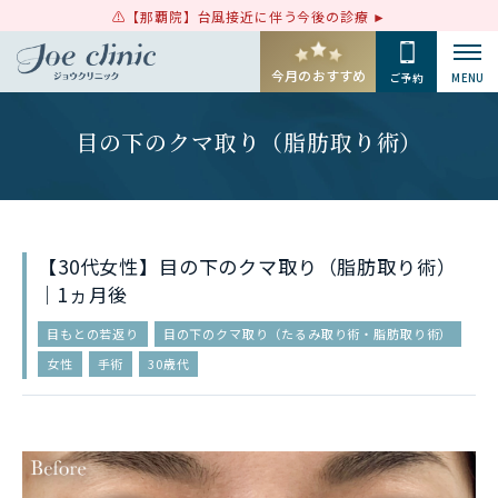
【那覇院】台風接近に伴う今後の診療
今月のおすすめ
ご予約
MENU
目の下のクマ取り（脂肪取り術）
【30代女性】目の下のクマ取り（脂肪取り術）
｜1ヵ月後
目もとの若返り
目の下のクマ取り（たるみ取り術・脂肪取り術）
女性
手術
30歳代