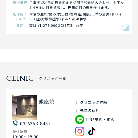
施術概要
二重手術と目の形を変える切開手術を組み合わせ、上下左
右4方向に目を拡張し、理想の目の形を作ります。
副作用・
術後の腫れ/痛み/内出血/左右差/傷痕/二重の消失/ドライ
リスク
アイ症状/眼瞼痙攣/まぶたの違和感
click
費用
両目 ¥1,276,000 2026年5月現在
CLINIC
クリニック一覧
銀座院
クリニック詳細
先生の紹介
LINE予約・相談
03-6263-8457
受付時間
10:00〜19:00