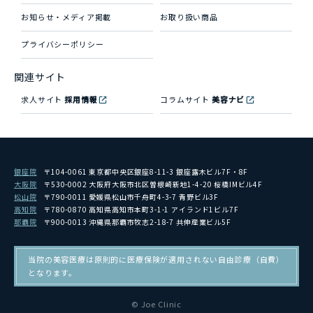
お知らせ・メディア掲載
お取り扱い商品
プライバシーポリシー
関連サイト
求人サイト
採用情報
コラムサイト
美容ナビ
銀座院
〒104-0061 東京都中央区銀座8-11-3 銀座露木ビル7F・8F
大阪院
〒530-0002 大阪府大阪市北区曽根崎新地1-4-20 桜橋IMビル4F
松山院
〒790-0011 愛媛県松山市千舟町4-3-7 青野ビル3F
高知院
〒780-0870 高知県高知市本町3-1-1 アイランド1ビル7F
那覇院
〒900-0013 沖縄県那覇市牧志2-18-7 共伸産業ビル5F
当院の美容医療は原則的に医療保険が適用されない自由診療（自費）
となります。
© Joe Clinic