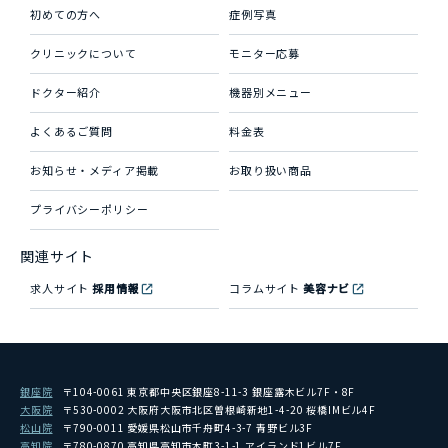
初めての方へ
症例写真
クリニックについて
モニター応募
ドクター紹介
機器別メニュー
よくあるご質問
料金表
お知らせ・メディア掲載
お取り扱い商品
プライバシーポリシー
関連サイト
求人サイト
採用情報
コラムサイト
美容ナビ
銀座院
〒104-0061 東京都中央区銀座8-11-3 銀座露木ビル7F・8F
大阪院
〒530-0002 大阪府大阪市北区曽根崎新地1-4-20 桜橋IMビル4F
松山院
〒790-0011 愛媛県松山市千舟町4-3-7 青野ビル3F
高知院
〒780-0870 高知県高知市本町3-1-1 アイランド1ビル7F