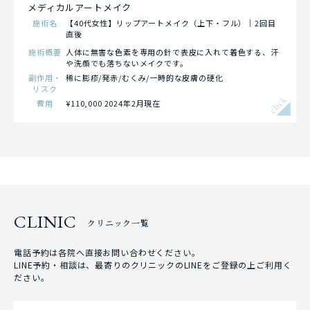
メディカルアートメイク
施術名
【40代女性】リップアートメイク（上下・フル）｜2回目
直後
施術概要
人体に無害な色素を専用の針で表皮に入れて着色する、汗
や洗顔でも落ちないメイクです。
副作用・
稀に膨疹/発赤/むくみ/一時的な皮膚の硬化
リスク
click
費用
¥110,000 2024年2月現在
CLINIC
クリニック一覧
電話予約は各院へ直接お問い合わせください。
LINE予約・相談は、最寄りのクリニックのLINEをご登録の上ご利用く
ださい。