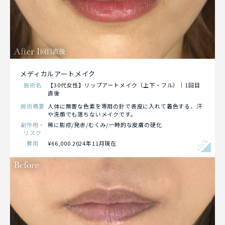
メディカルアートメイク
施術名
【30代女性】リップアートメイク（上下・フル）｜1回目
直後
施術概要
人体に無害な色素を専用の針で表皮に入れて着色する、汗
や洗顔でも落ちないメイクです。
副作用・
稀に膨疹/発赤/むくみ/一時的な皮膚の硬化
リスク
click
費用
¥66,000 2024年11月現在