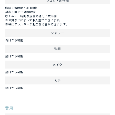
リスク・副作用
膨疹：数時間～3日程度
発赤：3日～1週間程度
むくみ・一時的な皮膚の硬化：数時間
※体質などによって個人差がございます。
※稀にアレルギーが起こる場合がございます。
シャワー
当日から可能
洗顔
翌日から可能
メイク
翌日から可能
入浴
翌日から可能
費用