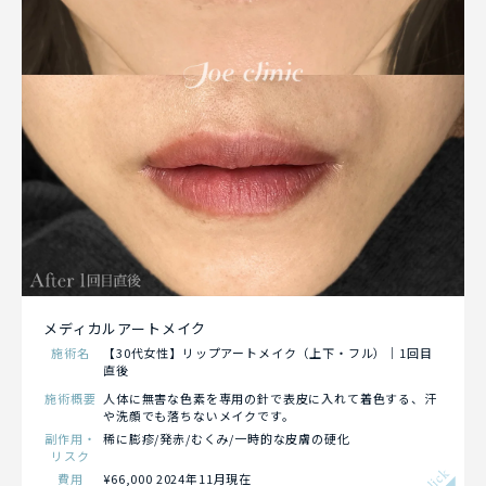
メディカルアートメイク
施術名
【30代女性】リップアートメイク（上下・フル）｜1回目
直後
施術概要
人体に無害な色素を専用の針で表皮に入れて着色する、汗
や洗顔でも落ちないメイクです。
副作用・
稀に膨疹/発赤/むくみ/一時的な皮膚の硬化
リスク
click
費用
¥66,000 2024年11月現在