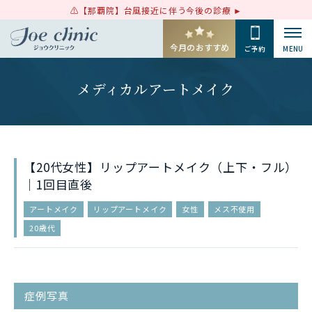
【那覇院】台風接近に伴う今後の診療
今月のおすすめ
ご予約
MENU
メディカルアートメイク
【20代女性】リップアートメイク（上下・フル）
｜1回目直後
アートメイク
リップアートメイク
女性
メス不使用
20歳代
症例写真