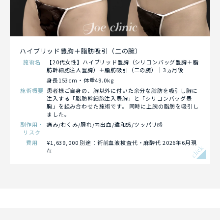
ハイブリッド豊胸＋脂肪吸引（二の腕）
施術名
【20代女性】ハイブリッド豊胸（シリコンバッグ豊胸＋脂
肪幹細胞注入豊胸）＋脂肪吸引（二の腕）｜3ヵ月後
身長153cm・体重49.0kg
施術概要
患者様ご自身の、胸以外に付いた余分な脂肪を吸引し胸に
注入する「脂肪幹細胞注入豊胸」と「シリコンバッグ豊
胸」を組み合わせた施術です。 同時に上腕の脂肪を吸引し
ました。
副作用・
痛み/むくみ/腫れ/内出血/違和感/ツッパリ感
リスク
費用
¥1,639,000 別途：術前血液検査代・麻酔代 2026年6月現
click
在