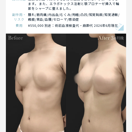
ます。 また、エラボトックス注射と顎プロテーゼ挿入で輪
郭をシャープに整えました。
副作用・
腫れ/筋肉痛/内出血/むくみ/拘縮/凸凹/知覚鈍麻/知覚過敏/
リスク
瘢痕/貧血/血腫/セローマ/感染症
click
費用
¥550,000 別途：術前血液検査代・麻酔代 2026年6月現在