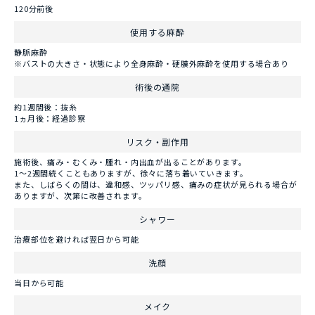
120分前後
使用する麻酔
静脈麻酔
※バストの大きさ・状態により全身麻酔・硬膜外麻酔を使用する場合あり
術後の通院
約1週間後：抜糸
1ヵ月後：経過診察
リスク・副作用
施術後、痛み・むくみ・腫れ・内出血が出ることがあります。
1～2週間続くこともありますが、徐々に落ち着いていきます。
また、しばらくの間は、違和感、ツッパリ感、痛みの症状が見られる場合が
ありますが、次第に改善されます。
シャワー
治療部位を避ければ翌日から可能
洗顔
当日から可能
メイク