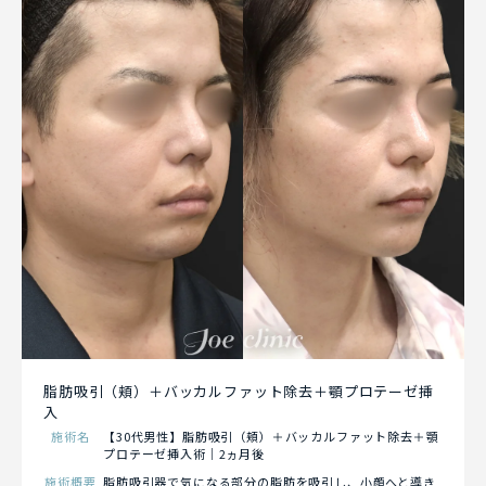
脂肪吸引（頬）＋バッカルファット除去＋顎プロテーゼ挿
入
施術名
【30代男性】脂肪吸引（頬）＋バッカルファット除去＋顎
プロテーゼ挿入術｜2ヵ月後
施術概要
脂肪吸引器で気になる部分の脂肪を吸引し、小顔へと導き