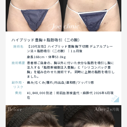
ハイブリッド豊胸＋脂肪吸引（二の腕）
施術名
【10代女性】ハイブリッド豊胸 胸下切開 デュアルプレー
ン法＋脂肪吸引（二の腕）｜1ヵ月後
身長168cm・体重53.0kg
施術概要
患者様ご自身の、胸以外に付いた余分な脂肪を吸引し胸に
注入する「脂肪幹細胞注入豊胸」と「シリコンバッグ豊
胸」を組み合わせた施術です。 同時に上腕の脂肪を吸引し
ました。
副作用・
痛み/むくみ/腫れ/内出血/違和感/ツッパリ感
リスク
費用
¥1,848,000 別途：術前血液検査代・麻酔代 2026年6月現
click
在