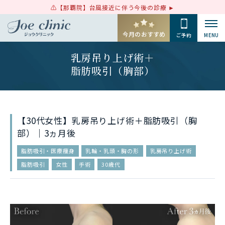
【那覇院】台風接近に伴う今後の診療
今月のおすすめ
ご予約
MENU
乳房吊り上げ術＋
脂肪吸引（胸部）
【30代女性】乳房吊り上げ術＋脂肪吸引（胸
部）｜3ヵ月後
脂肪吸引・医療痩身
乳輪・乳頭・胸の形
乳房吊り上げ術
脂肪吸引
女性
手術
30歳代