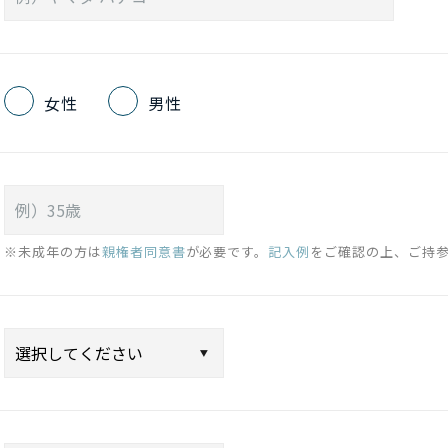
女性
男性
※未成年の方は
親権者同意書
が必要です。
記入例
をご確認の上、ご持