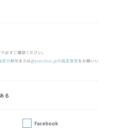
ので必ずご確認ください。
設定の解除
または
@joeclinic.jpの指定受信
をお願いい
ある
Facebook