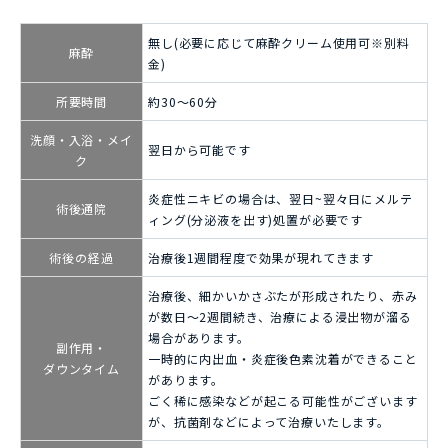
無し(必要に応じて麻酔クリーム使用可※別料
麻酔
金)
所要時間
約30～60分
洗顔・入浴・メイ
翌日から可能です
ク
炎症性ニキビの場合は、翌日~翌々日にメルテ
術後通院
ィング(分泌液を出す)処置が必要です
術後の経過
治療後1週間程度で効果が現れてきます
治療後、細かいかさぶたが形成されたり、赤み
が数日～2週間続き、治療による浸出物が溜る
場合があります。
副作用・
一時的に内出血・炎症後色素沈着ができること
ダウンタイム
があります。
ごく稀に感染などが起こる可能性がございます
が、抗菌剤などによって治療いたします。