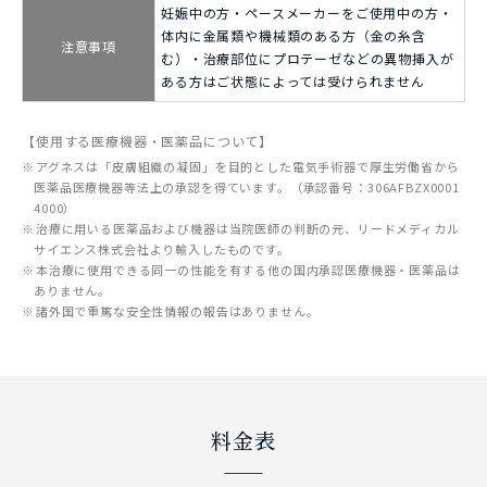
妊娠中の方・ペースメーカーをご使用中の方・
体内に金属類や機械類のある方（金の糸含
注意事項
む）・治療部位にプロテーゼなどの異物挿入が
ある方はご状態によっては受けられません
【使用する医療機器・医薬品について】
アグネスは「皮膚組織の凝固」を目的とした電気手術器で厚生労働省から
医薬品医療機器等法上の承認を得ています。（承認番号：306AFBZX0001
4000）
治療に用いる医薬品および機器は当院医師の判断の元、リードメディカル
サイエンス株式会社より輸入したものです。
本治療に使用できる同一の性能を有する他の国内承認医療機器・医薬品は
ありません。
諸外国で重篤な安全性情報の報告はありません。
料金表