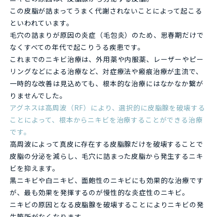
この皮脂が詰まってうまく代謝されないことによって起こる
といわれています。
毛穴の詰まりが原因の炎症（毛包炎）のため、思春期だけで
なくすべての年代で起こりうる疾患です。
これまでのニキビ治療は、外用薬や内服薬、レーザーやピー
リングなどによる治療など、対症療法や瘢痕治療が主流で、
一時的な改善は見込めても、根本的な治療にはなかなか繋が
りませんでした。
アグネスは高周波（RF）により、選択的に皮脂腺を破壊する
ことによって、根本からニキビを治療することができる治療
です。
高周波によって真皮に存在する皮脂腺だけを破壊することで
皮脂の分泌を減らし、毛穴に詰まった皮脂から発生するニキ
ビを抑えます。
黒ニキビや白ニキビ、面皰性のニキビにも効果的な治療です
が、最も効果を発揮するのが慢性的な炎症性のニキビ。
ニキビの原因となる皮脂腺を破壊することによりニキビの発
生箇所がなくなります。