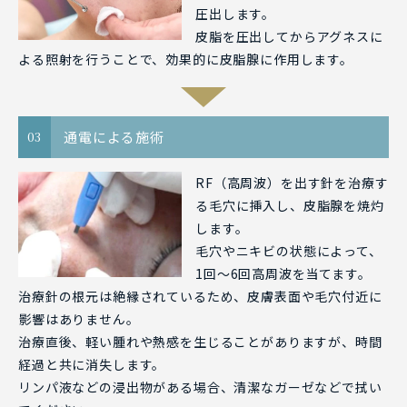
圧出します。
皮脂を圧出してからアグネスに
よる照射を行うことで、効果的に皮脂腺に作用します。
通電による施術
03
RF（高周波）を出す針を治療す
る毛穴に挿入し、皮脂腺を焼灼
します。
毛穴やニキビの状態によって、
1回～6回高周波を当てます。
治療針の根元は絶縁されているため、皮膚表面や毛穴付近に
影響はありません。
治療直後、軽い腫れや熱感を生じることがありますが、時間
経過と共に消失します。
リンパ液などの浸出物がある場合、清潔なガーゼなどで拭い