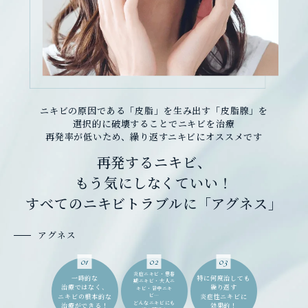
ニキビの原因である「皮脂」を生み出す「皮脂腺」を
選択的に破壊することでニキビを治療
再発率が低いため、繰り返すニキビにオススメです
再発するニキビ、
もう気にしなくていい！
すべてのニキビトラブルに「アグネス」
アグネス
01
02
03
炎症ニキビ・思春
一時的な
特に何度治しても
期ニキビ・大人ニ
治療ではなく、
繰り返す
キビ・背中ニキ
ニキビの根本的な
ビ…
炎症性ニキビに
どんなニキビにも
治療ができる！
効果的！