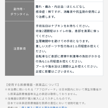
腫れ・痛み・内出血：ほとんどなし
副作用・
感染症：稀ですが、消毒液や抗生剤の使用によ
ダウンタイム
り治癒します。
手術当日はナプキンをお持ちください。
術後2週間程はトイレの後、患部を清潔に保っ
てください。
生理期間中を避けての手術となります。
激しいスポーツや性行為は1ヵ月程度お控えく
注意事項
ださい。
自転車など患部に摩擦や刺激等の負担がかかる
行為も1ヵ月程度お控えください。
プールや海水浴は2週間以上お控えください。
出産に影響はございません。
【使用する医療機器・医薬品について】
本治療に用いられる「アフロディーテ」は日本国内において厚生労働省か
ら医薬品医療機器等法上の承認は取得しておりません。
当機器は医師が個人輸入により入手したものです。
日本では未承認医療機器を医師の責任において使用可能です。
参考URL：
個人輸入に関する厚生労働省の案内