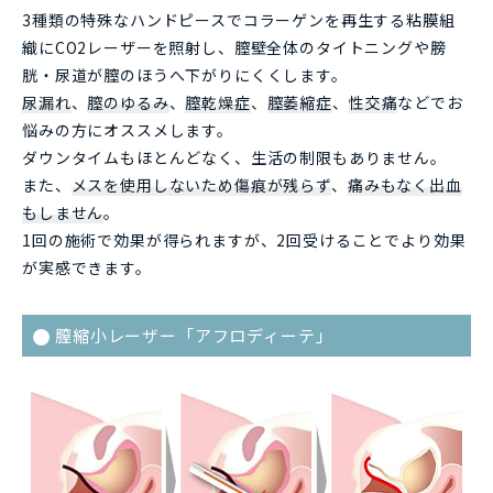
3種類の特殊なハンドピースでコラーゲンを再生する粘膜組
織にCO2レーザーを照射し、膣壁全体のタイトニングや膀
胱・尿道が膣のほうへ下がりにくくします。
尿漏れ
、
膣のゆるみ
、
膣乾燥症
、
膣萎縮症
、
性交痛
などでお
悩みの方にオススメします。
ダウンタイムもほとんどなく、生活の制限もありません。
また、
メスを使用しないため傷痕が残らず
、
痛みもなく出血
もしません
。
1回の施術で効果が得られますが、2回受けることでより効果
が実感できます。
膣縮小レーザー「アフロディーテ」