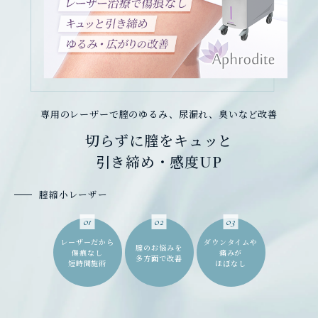
専用のレーザーで膣のゆるみ、尿漏れ、臭いなど改善
切らずに膣をキュッと
引き締め・感度UP
膣縮小レーザー
01
02
03
レーザーだから
ダウンタイムや
膣のお悩みを
傷痕なし
痛みが
多方面で改善
短時間施術
ほぼなし