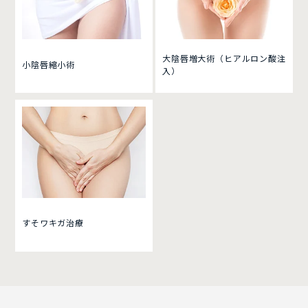
大陰唇増大術（ヒアルロン酸注
小陰唇縮小術
入）
すそワキガ治療