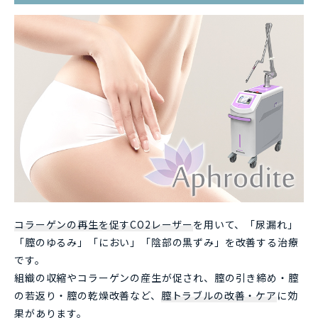
コラーゲンの再生を促すCO2レーザー
を用いて、「尿漏れ」
「膣のゆるみ」「におい」「陰部の黒ずみ」を改善する治療
です。
組織の収縮やコラーゲンの産生が促され、膣の引き締め・膣
の若返り・膣の乾燥改善など、
膣トラブルの改善・ケア
に効
果があります。