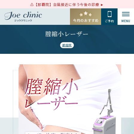
【那覇院】台風接近に伴う今後の診療
今月のおすすめ
ご予約
MENU
膣縮小レーザー
銀座院