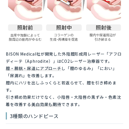
BISON Medical社が開発した外陰膣形成用レーザー「アフロ
ディーテ（Aphrodite）」はCO2レーザー治療器です。
膣・膀胱・尿道にアプローチ
し「膣のゆるみ」「におい」
「尿漏れ」を改善します。
膣内にハリを出しふっくらと若返らせて、膣を引き締めま
す。
引き締め効果だけでなく、小陰唇・大陰唇の黒ずみ・色素沈
着を改善する
美白効果も期待
できます。
3種類のハンドピース