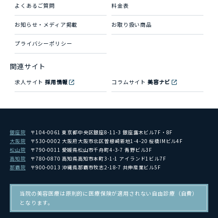
よくあるご質問
料金表
お知らせ・メディア掲載
お取り扱い商品
プライバシーポリシー
関連サイト
求人サイト
採用情報
コラムサイト
美容ナビ
銀座院
〒104-0061 東京都中央区銀座8-11-3 銀座露木ビル7F・8F
大阪院
〒530-0002 大阪府大阪市北区曽根崎新地1-4-20 桜橋IMビル4F
松山院
〒790-0011 愛媛県松山市千舟町4-3-7 青野ビル3F
高知院
〒780-0870 高知県高知市本町3-1-1 アイランド1ビル7F
那覇院
〒900-0013 沖縄県那覇市牧志2-18-7 共伸産業ビル5F
当院の美容医療は原則的に医療保険が適用されない自由診療（自費）
となります。