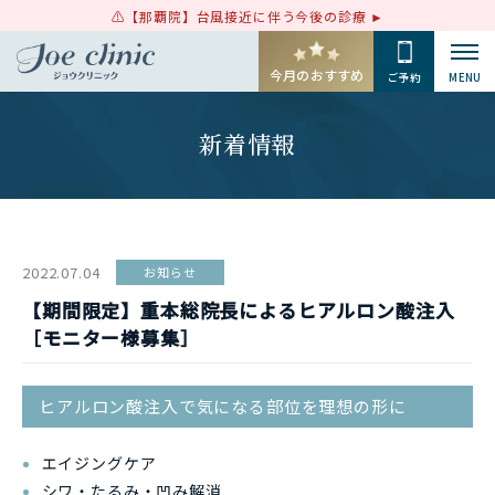
【那覇院】台風接近に伴う今後の診療
今月のおすすめ
ご予約
MENU
新着情報
2022.07.04
お知らせ
【期間限定】重本総院長によるヒアルロン酸注入
［モニター様募集］
ヒアルロン酸注入で気になる部位を理想の形に
エイジングケア
シワ・たるみ・凹み解消