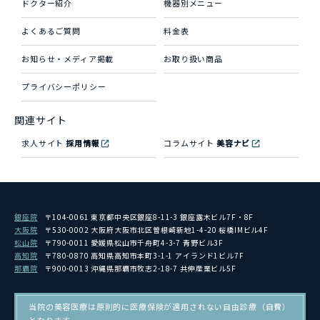
ドクター紹介
機器別メニュー
よくあるご質問
料金表
お知らせ・メディア掲載
お取り扱い商品
プライバシーポリシー
関連サイト
求人サイト
採用情報
コラムサイト
美容ナビ
銀座院
〒104-0061 東京都中央区銀座8-11-3 銀座露木ビル7F・8F
大阪院
〒530-0002 大阪府大阪市北区曽根崎新地1-4-20 桜橋IMビル4F
松山院
〒790-0011 愛媛県松山市千舟町4-3-7 青野ビル3F
高知院
〒780-0870 高知県高知市本町3-1-1 アイランド1ビル7F
那覇院
〒900-0013 沖縄県那覇市牧志2-18-7 共伸産業ビル5F
当院の美容医療は原則的に医療保険が適用されない自由診療（自費）