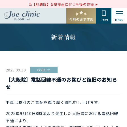
【那覇院】台風接近に伴う今後の診療
今月のおすすめ
ご予約
MENU
新着情報
2025.09.10
お知らせ
［大阪院］電話回線不通のお詫びと復旧のお知ら
せ
平素は格別のご高配を賜り厚く御礼申し上げます。
2025年9月10日8時頃より発生した大阪院における電話回線
不通により、