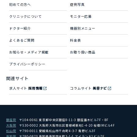
初めての方へ
症例写真
クリニックについて
モニター応募
ドクター紹介
機器別メニュー
よくあるご質問
料金表
お知らせ・メディア掲載
お取り扱い商品
プライバシーポリシー
関連サイト
求人サイト
採用情報
コラムサイト
美容ナビ
銀座院
〒104-0061 東京都中央区銀座8-11-3 銀座露木ビル7F・8F
大阪院
〒530-0002 大阪府大阪市北区曽根崎新地1-4-20 桜橋IMビル4F
松山院
〒790-0011 愛媛県松山市千舟町4-3-7 青野ビル3F
高知院
〒780-0870 高知県高知市本町3-1-1 アイランド1ビル7F