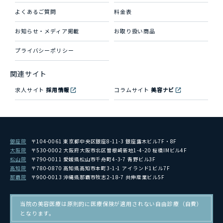
よくあるご質問
料金表
お知らせ・メディア掲載
お取り扱い商品
プライバシーポリシー
関連サイト
求人サイト
採用情報
コラムサイト
美容ナビ
銀座院
〒104-0061 東京都中央区銀座8-11-3 銀座露木ビル7F・8F
大阪院
〒530-0002 大阪府大阪市北区曽根崎新地1-4-20 桜橋IMビル4F
松山院
〒790-0011 愛媛県松山市千舟町4-3-7 青野ビル3F
高知院
〒780-0870 高知県高知市本町3-1-1 アイランド1ビル7F
那覇院
〒900-0013 沖縄県那覇市牧志2-18-7 共伸産業ビル5F
当院の美容医療は原則的に医療保険が適用されない自由診療（自費）
となります。