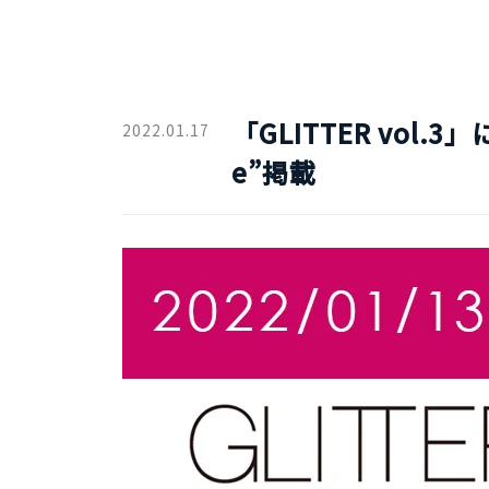
「GLITTER vol.3
2022.01.17
e”掲載