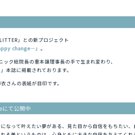
ITTER」との新プロジェクト
ppy change―」
。
ニック総院長の重本譲理事長の手で生まれ変わり、
Vol.3」本誌に掲載されております。
白石麻衣さんの表紙が目印です。
beにて公開中
分になって叶えたい夢がある、見た目から自信をもちたい、
られる美というものは、心身ともに大きな自信を与えてくれ