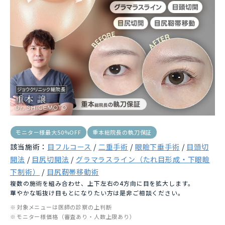
モニター様最大50%OFF
重本総院長の執刀保証
該当施術：
目フルコース
/
二重手術
/
眼瞼下垂手術
/
目頭切
開法
/
目尻切開法
/
グラマラスライン（たれ目形成・下眼瞼
下制術）
/
目尻靭帯移動術
複数の施術を組み合わせ、上下左右の4方向に目を拡大します。
華やかな垢抜け目もとになりたい方は是非ご相談ください。
対象メニューは医師の診察の上判断
モニター様価格（審査あり・人数上限あり）