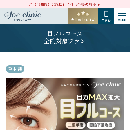
【那覇院】台風接近に伴う今後の診療
今月のおすすめ
ご予約
MENU
目フルコース
全院対象プラン
重本 譲