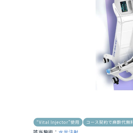
“Vital Injector”使用
コース契約で麻酔代無
該当施術：
水光注射