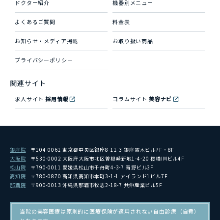
ドクター紹介
機器別メニュー
よくあるご質問
料金表
お知らせ・メディア掲載
お取り扱い商品
プライバシーポリシー
関連サイト
求人サイト
採用情報
コラムサイト
美容ナビ
銀座院
〒104-0061 東京都中央区銀座8-11-3 銀座露木ビル7F・8F
大阪院
〒530-0002 大阪府大阪市北区曽根崎新地1-4-20 桜橋IMビル4F
松山院
〒790-0011 愛媛県松山市千舟町4-3-7 青野ビル3F
高知院
〒780-0870 高知県高知市本町3-1-1 アイランド1ビル7F
那覇院
〒900-0013 沖縄県那覇市牧志2-18-7 共伸産業ビル5F
当院の美容医療は原則的に医療保険が適用されない自由診療（自費）