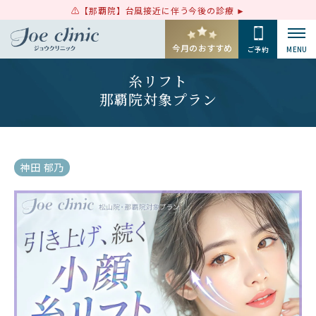
【那覇院】台風接近に伴う今後の診療
今月のおすすめ
ご予約
MENU
糸リフト
那覇院対象プラン
神田 郁乃