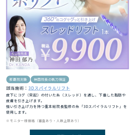
那覇院対象
神田院長の執刀保証
該当施術：
3Dスパイラルリフト
皮下にコグ（突起）の付いた糸（スレッド）を通し、下垂した脂肪や
皮膚を引き上げます。
強い引き上げ力を持つ重本総院長監修の糸「3Dスパイラルリフト」を
使用します。
モニター様価格（審査あり・人数上限あり）