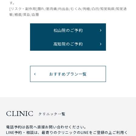
す。
[リスク・副作用]腫れ/筋肉痛/内出血/むくみ/拘縮/凸凹/知覚鈍麻/知覚過
敏/瘢痕/貧血/血腫
松山院のご予約
高知院のご予約
おすすめプラン一覧
CLINIC
クリニック一覧
電話予約は各院へ直接お問い合わせください。
LINE予約・相談は、最寄りのクリニックのLINEをご登録の上ご利用く