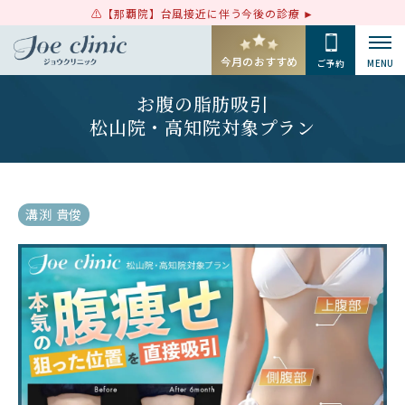
【那覇院】台風接近に伴う今後の診療
今月のおすすめ
ご予約
MENU
お腹の脂肪吸引
松山院・高知院対象プラン
溝渕 貴俊