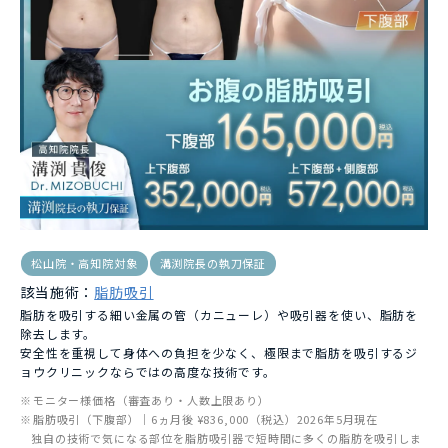
松山院・高知院対象
溝渕院長の執刀保証
該当施術：
脂肪吸引
脂肪を吸引する細い金属の管（カニューレ）や吸引器を使い、脂肪を
除去します。
安全性を重視して身体への負担を少なく、極限まで脂肪を吸引するジ
ョウクリニックならではの高度な技術です。
モニター様価格（審査あり・人数上限あり）
脂肪吸引（下腹部）｜6ヵ月後 ¥836,000（税込）2026年5月現在
独自の技術で気になる部位を脂肪吸引器で短時間に多くの脂肪を吸引しま