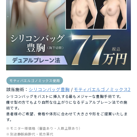
モティバエルゴノミックス使用
該当施術：
シリコンバッグ豊胸
/
モティバエルゴノミックス2
シリコンバッグをバストに挿入する最もメジャーな豊胸手術です。
痩せ型の方でもより自然な仕上がりになるデュアルプレーン法での施
術です。
患者様のご希望、骨格や体形に合わせて大きさや形をご提案いたしま
す。
モニター様価格（審査あり・人数上限あり）
別途静脈麻酔代・処方薬代