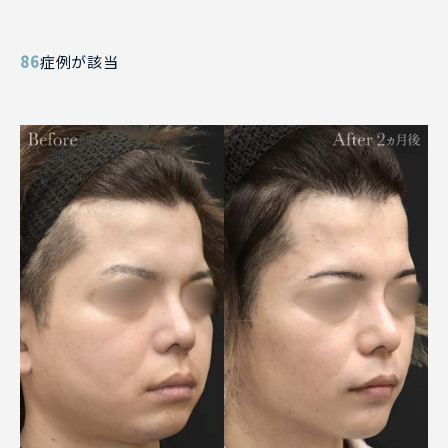
86
症例が該当