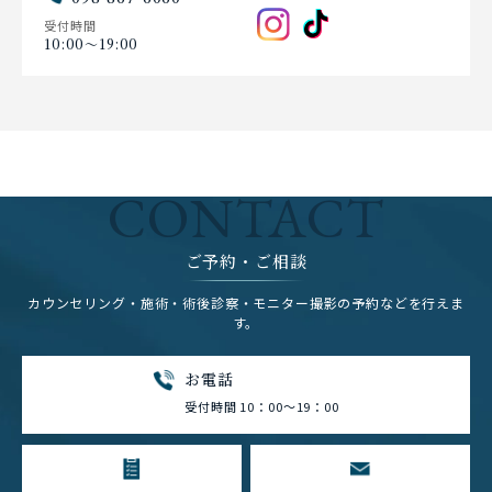
受付時間
10:00〜19:00
CONTACT
ご予約・ご相談
カウンセリング・施術・術後診察・モニター撮影の予約などを行えま
す。
お電話
受付時間 10：00～19：00