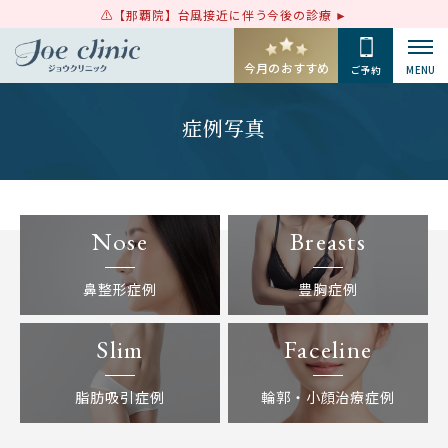
【那覇院】台風接近に伴う今後の診療
今月のおすすめ
ご予約
MENU
症例写真
Nose
Breasts
鼻整形症例
豊胸症例
Slim
Faceline
脂肪吸引症例
輪郭・小顔治療症例