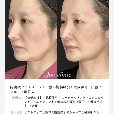
内視鏡フェイスリフト＋顔の脂肪吸引＋貴族手術＋口唇ヒ
アルロン酸注入
施術名
【40代女性】内視鏡使用 ポニーテールリフト（コメカミリ
フト）・ネックリフト＋顔の脂肪吸引（顎下）＋貴族手術
｜1ヵ月後
施術概要
リフトアップと顎下の脂肪吸引でシャープな輪郭を作り、