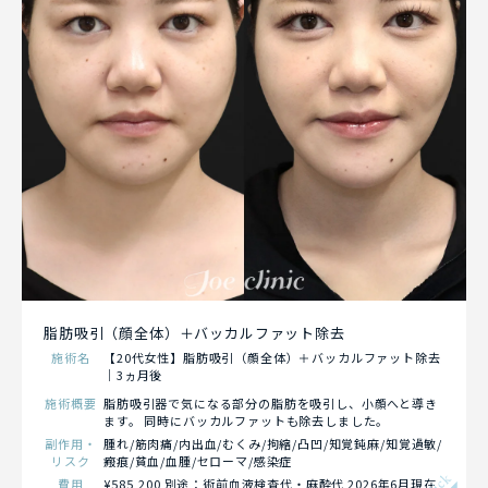
脂肪吸引（顔全体）＋バッカルファット除去
施術名
【20代女性】脂肪吸引（顔全体）＋バッカルファット除去
｜3ヵ月後
施術概要
脂肪吸引器で気になる部分の脂肪を吸引し、小顔へと導き
ます。 同時にバッカルファットも除去しました。
副作用・
腫れ/筋肉痛/内出血/むくみ/拘縮/凸凹/知覚鈍麻/知覚過敏/
リスク
瘢痕/貧血/血腫/セローマ/感染症
click
費用
¥585,200 別途：術前血液検査代・麻酔代 2026年6月現在