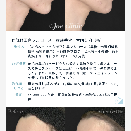
他院修正鼻フルコース＋貴族手術＋骨削り術（顎）
施術名
【30代女性・他院修正】鼻フルコース（鼻複合自家組織移
植術 肋軟骨使用）＋他院鼻プロテーゼ入替＋小鼻縮小術＋
貴族手術＋骨削り術（顎）｜6ヵ月後
施術概要
他院の鼻プロテーゼを入れ替えて鼻筋を整えて鼻フルコー
スで鼻尖をシャープに仕上げ、小鼻縮小術で小鼻を整えま
した。また、貴族手術・骨削り術（顎）でフェイスライン
を優しげな印象に整えました。
副作用・
術後の腫れ/痛み/内出血/傷の赤み/拘縮/血腫/変形/しびれ/
リスク
左右非対称
費用
¥3,355,000 別途：術前血液検査代・麻酔代 2026年3月現
click
在