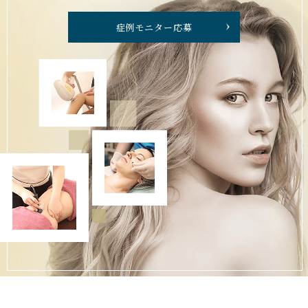
症例モニター応募