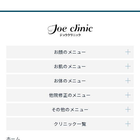
お顔のメニュー
お肌のメニュー
お体のメニュー
他院修正のメニュー
その他のメニュー
クリニック一覧
ホーム