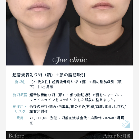
超音波骨削り術（顎）＋顔の脂肪吸引
施術名
【20代女性】超音波骨削り術（顎）＋顔の脂肪吸引（顎
下）｜6ヵ月後
施術概要
超音波骨削り術（顎）・顔の脂肪吸引で顎をシャープに、
フェイスラインをスッキリとした印象に整えました。
副作用・
術後の腫れ/痛み/内出血/傷の赤み/拘縮/血腫/変形/しびれ/
リスク
左右非対称
費用
¥1,012,000 別途：術前血液検査代・麻酔代 2026年3月現
click
在