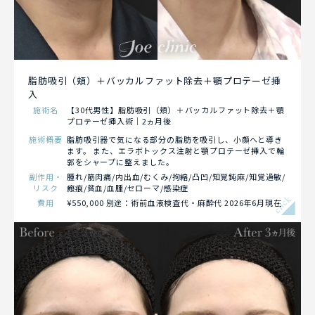
脂肪吸引（頬）＋バッカルファット除去＋顎プロテーゼ挿
入
施術名
【30代男性】脂肪吸引（頬）＋バッカルファット除去＋顎
プロテーゼ挿入術｜2ヵ月後
施術概要
脂肪吸引器で気になる部分の脂肪を吸引し、小顔へと導き
ます。 また、エラボトックス注射と顎プロテーゼ挿入で輪
郭をシャープに整えました。
副作用・
腫れ/筋肉痛/内出血/むくみ/拘縮/凸凹/知覚鈍麻/知覚過敏/
リスク
瘢痕/貧血/血腫/セローマ/感染症
click
費用
¥550,000 別途：術前血液検査代・麻酔代 2026年6月現在