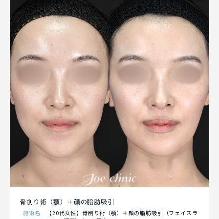
骨削り術（顎）＋顔の脂肪吸引
施術名
【20代女性】骨削り術（顎）＋顔の脂肪吸引（フェイスラ