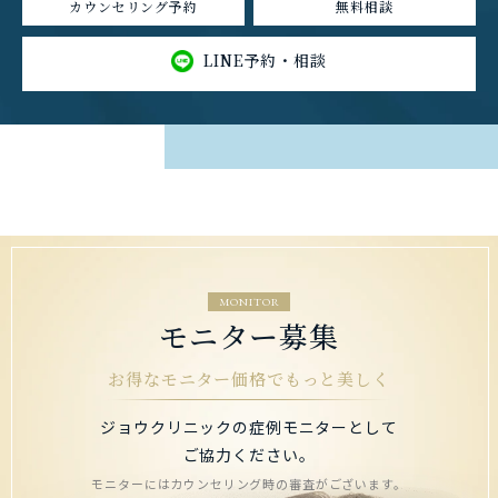
カウンセリング予約
無料相談
LINE予約・相談
MONITOR
モニター募集
お得なモニター価格でもっと美しく
ジョウクリニックの症例モニターとして
ご協力ください。
モニターにはカウンセリング時の審査がございます。