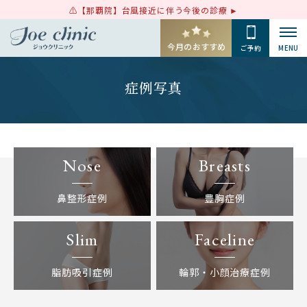
【那覇院】台風接近に伴う今後の診療
今月のおすすめ
ご予約
MENU
症例写真
Nose
Breasts
鼻整形症例
豊胸症例
Slim
Faceline
脂肪吸引症例
輪郭・小顔治療症例