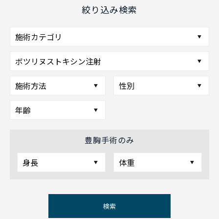
絞り込み検索
豊胸手術のみ
検索