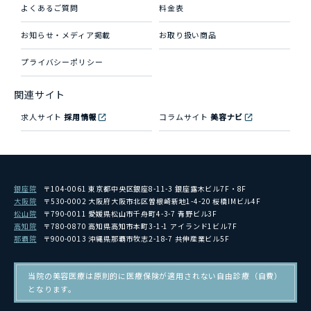
よくあるご質問
料金表
お知らせ・メディア掲載
お取り扱い商品
プライバシーポリシー
関連サイト
求人サイト
採用情報
コラムサイト
美容ナビ
銀座院
〒104-0061 東京都中央区銀座8-11-3 銀座露木ビル7F・8F
大阪院
〒530-0002 大阪府大阪市北区曽根崎新地1-4-20 桜橋IMビル4F
松山院
〒790-0011 愛媛県松山市千舟町4-3-7 青野ビル3F
高知院
〒780-0870 高知県高知市本町3-1-1 アイランド1ビル7F
那覇院
〒900-0013 沖縄県那覇市牧志2-18-7 共伸産業ビル5F
当院の美容医療は原則的に医療保険が適用されない自由診療（自費）
となります。