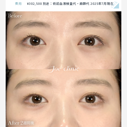
click
費用
¥302,500 別途：術前血液検査代・麻酔代 2025年7月現在