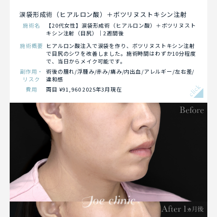
涙袋形成術（ヒアルロン酸）＋ボツリヌストキシン注射
施術名
【20代女性】涙袋形成術（ヒアルロン酸）＋ボツリヌスト
キシン注射（目尻）｜2週間後
施術概要
ヒアルロン酸注入で涙袋を作り、ボツリヌストキシン注射
で目尻のシワを改善しました。施術時間はわずか10分程度
で、当日からメイク可能です。
副作用・
術後の腫れ/浮腫み/赤み/痛み/内出血/アレルギー/左右差/
リスク
違和感
click
費用
両目 ¥91,960 2025年3月現在