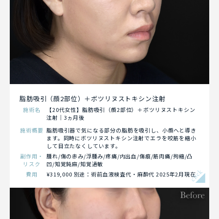
脂肪吸引（顔2部位）＋ボツリヌストキシン注射
施術名
【20代女性】脂肪吸引（顔2部位）＋ボツリヌストキシン
注射｜3ヵ月後
施術概要
脂肪吸引器で気になる部分の脂肪を吸引し、小顔へと導き
ます。同時にボツリヌストキシン注射でエラを咬筋を縮小
して目立たなくしています。
副作用・
腫れ/傷の赤み/浮腫み/疼痛/内出血/傷痕/筋肉痛/拘縮/凸
リスク
凹/知覚鈍麻/知覚過敏
click
費用
¥319,000 別途：術前血液検査代・麻酔代 2025年2月現在