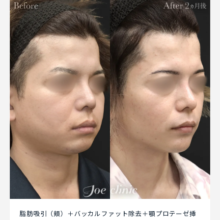
脂肪吸引（頬）＋バッカルファット除去＋顎プロテーゼ挿