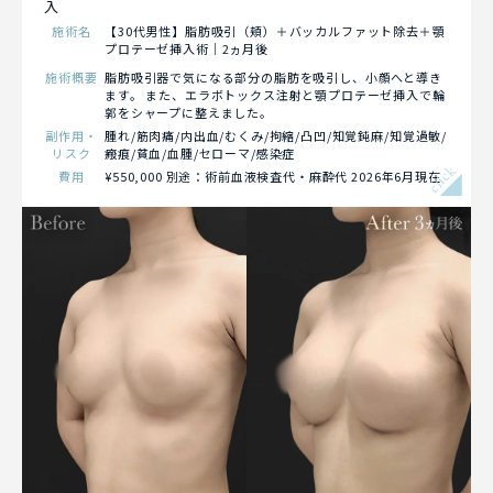
入
施術名
【30代男性】脂肪吸引（頬）＋バッカルファット除去＋顎
プロテーゼ挿入術｜2ヵ月後
施術概要
脂肪吸引器で気になる部分の脂肪を吸引し、小顔へと導き
ます。 また、エラボトックス注射と顎プロテーゼ挿入で輪
郭をシャープに整えました。
副作用・
腫れ/筋肉痛/内出血/むくみ/拘縮/凸凹/知覚鈍麻/知覚過敏/
リスク
瘢痕/貧血/血腫/セローマ/感染症
click
費用
¥550,000 別途：術前血液検査代・麻酔代 2026年6月現在