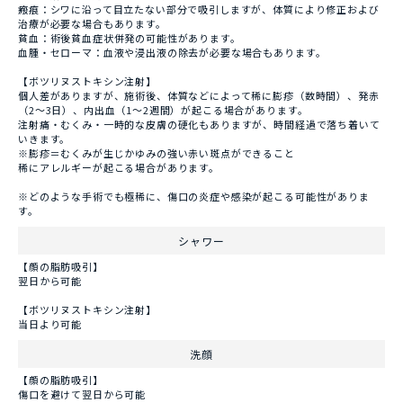
瘢痕：シワに沿って目立たない部分で吸引しますが、体質により修正および
治療が必要な場合もあります。
貧血：術後貧血症状併発の可能性があります。
血腫・セローマ：血液や浸出液の除去が必要な場合もあります。
【ボツリヌストキシン注射】
個人差がありますが、施術後、体質などによって稀に膨疹（数時間）、発赤
（2～3日）、内出血（1～2週間）が起こる場合があります。
注射痛・むくみ・一時的な皮膚の硬化もありますが、時間経過で落ち着いて
いきます。
※膨疹＝むくみが生じかゆみの強い赤い斑点ができること
稀にアレルギーが起こる場合があります。
※どのような手術でも極稀に、傷口の炎症や感染が起こる可能性がありま
す。
シャワー
【顔の脂肪吸引】
翌日から可能
【ボツリヌストキシン注射】
当日より可能
洗顔
【顔の脂肪吸引】
傷口を避けて翌日から可能