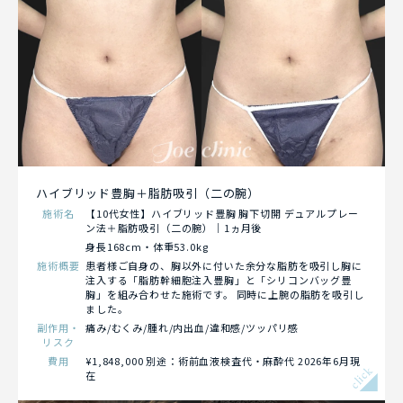
ハイブリッド豊胸＋脂肪吸引（二の腕）
施術名
【10代女性】ハイブリッド豊胸 胸下切開 デュアルプレー
ン法＋脂肪吸引（二の腕）｜1ヵ月後
身長168cm・体重53.0kg
施術概要
患者様ご自身の、胸以外に付いた余分な脂肪を吸引し胸に
注入する「脂肪幹細胞注入豊胸」と「シリコンバッグ豊
胸」を組み合わせた施術です。 同時に上腕の脂肪を吸引し
ました。
副作用・
痛み/むくみ/腫れ/内出血/違和感/ツッパリ感
リスク
費用
¥1,848,000 別途：術前血液検査代・麻酔代 2026年6月現
click
在