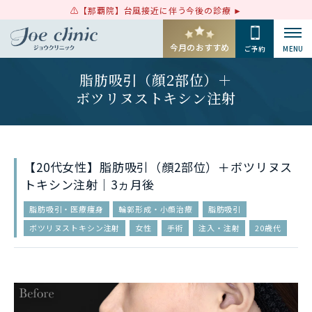
【那覇院】台風接近に伴う今後の診療
今月のおすすめ
ご予約
MENU
脂肪吸引（顔2部位）＋
ボツリヌストキシン注射
【20代女性】脂肪吸引（顔2部位）＋ボツリヌス
トキシン注射｜3ヵ月後
脂肪吸引・医療痩身
輪郭形成・小顔治療
脂肪吸引
ボツリヌストキシン注射
女性
手術
注入・注射
20歳代