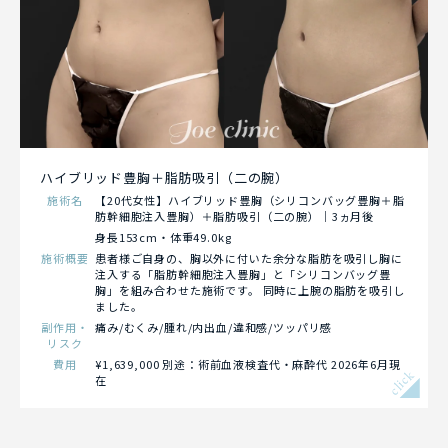
ハイブリッド豊胸＋脂肪吸引（二の腕）
施術名
【20代女性】ハイブリッド豊胸（シリコンバッグ豊胸＋脂
肪幹細胞注入豊胸）＋脂肪吸引（二の腕）｜3ヵ月後
身長153cm・体重49.0kg
施術概要
患者様ご自身の、胸以外に付いた余分な脂肪を吸引し胸に
注入する「脂肪幹細胞注入豊胸」と「シリコンバッグ豊
胸」を組み合わせた施術です。 同時に上腕の脂肪を吸引し
ました。
副作用・
痛み/むくみ/腫れ/内出血/違和感/ツッパリ感
リスク
費用
¥1,639,000 別途：術前血液検査代・麻酔代 2026年6月現
click
在