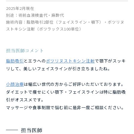
2025年2月現在
別途：術前血液検査代・麻酔代
施術内容：脂肪吸引2部位（フェイスライン・顎下）・ボツリヌ
ストキシン注射（ボツラックス100単位）
担当医師コメント
脂肪吸引
とエラへの
ボツリヌストキシン注射
で顎下がスッキ
リして、
美しいフェイスラインが引き立ちましたね。
小顔治療
は幅広い世代の方からご好評いただいております。
ダイエットで痩せにくい顎下・フェイスラインは特に脂肪吸
引がオススメです。
マッサージや食事制限で悩む前に是非一度ご相談ください。
担当医師