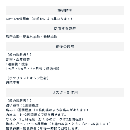
施術時間
60～120分程度（※部位により異なります）
使用する麻酔
局所麻酔・硬膜外麻酔・静脈麻酔
術後の通院
【顔の脂肪吸引】
診察・血液検査
1週間後：抜糸
1ヵ月・3ヵ月・6ヵ月後：経過検診
【ボツリヌストキシン注射】
通院不要
リスク・副作用
【顔の脂肪吸引】
強い腫れ：1週間程度
痛み：1週間程度（※筋肉痛のような痛みがあります）
内出血：1～2週間ほどで落ち着きます。
むくみ：3ヵ月程度（むくみのピークは2週間程度）
拘縮、凸凹：2～3ヵ月程度（拘縮の改善とともに凸凹も改善します）
知覚鈍麻・知覚過敏：術後一時的で回復します。