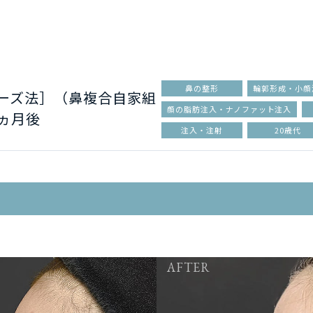
鼻の整形
輪郭形成・小顔
ローズ法］（鼻複合自家組
顔の脂肪注入・ナノファット注入
ヵ月後
注入・注射
20歳代
AFTER