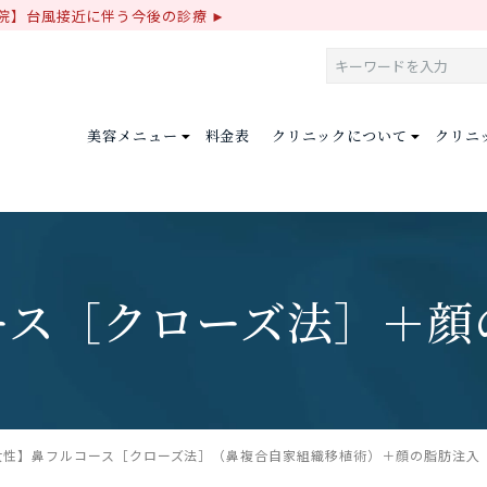
院】台風接近に伴う今後の診療
美容メニュー
料金表
クリニックについて
クリニ
ース［クローズ法］
＋顔
女性】鼻フルコース［クローズ法］（鼻複合自家組織移植術）＋顔の脂肪注入｜