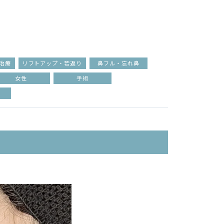
治療
リフトアップ・若返り
鼻フル・忘れ鼻
女性
手術