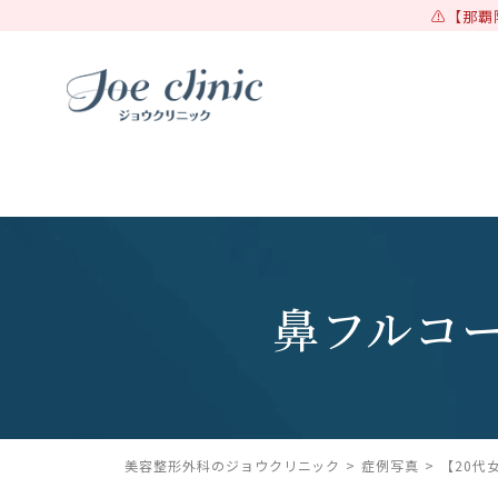
【那覇
鼻フルコ
美容整形外科のジョウクリニック
症例写真
【20代