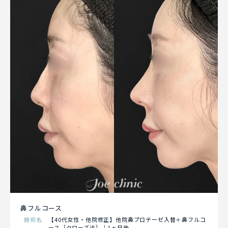
鼻フルコース
施術名
【40代女性・他院修正】他院鼻プロテーゼ入替＋鼻フルコ
ース［クローズ法］｜1ヵ月後