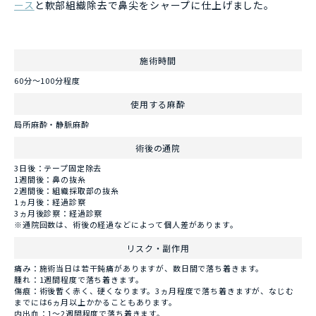
ース
と軟部組織除去で鼻尖をシャープに仕上げました。
施術時間
60分～100分程度
使用する麻酔
局所麻酔・静脈麻酔
術後の通院
3日後：テープ固定除去
1週間後：鼻の抜糸
2週間後：組織採取部の抜糸
1ヵ月後：経過診察
3ヵ月後診察：経過診察
※通院回数は、術後の経過などによって個人差があります。
リスク・副作用
痛み：施術当日は若干鈍痛がありますが、数日間で落ち着きます。
腫れ：1週間程度で落ち着きます。
傷痕：術後暫く赤く、硬くなります。3ヵ月程度で落ち着きますが、なじむ
までには6ヵ月以上かかることもあります。
内出血：1～2週間程度で落ち着きます。