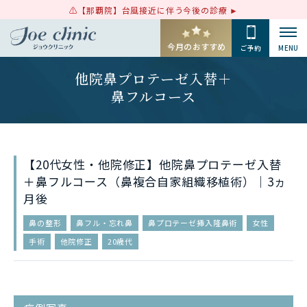
【那覇院】台風接近に伴う今後の診療
今月のおすすめ
ご予約
MENU
他院鼻プロテーゼ入替＋
鼻フルコース
【20代女性・他院修正】他院鼻プロテーゼ入替
＋鼻フルコース（鼻複合自家組織移植術）｜3ヵ
月後
鼻の整形
鼻フル・忘れ鼻
鼻プロテーゼ挿入隆鼻術
女性
手術
他院修正
20歳代