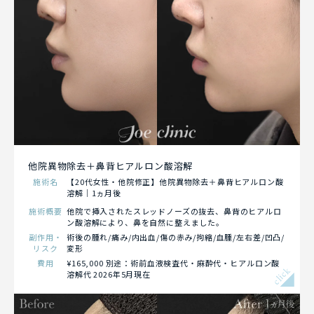
他院異物除去＋鼻背ヒアルロン酸溶解
施術名
【20代女性・他院修正】他院異物除去＋鼻背ヒアルロン酸
溶解｜1ヵ月後
施術概要
他院で挿入されたスレッドノーズの抜去、鼻背のヒアルロ
ン酸溶解により、鼻を自然に整えました。
副作用・
術後の腫れ/痛み/内出血/傷の赤み/拘縮/血腫/左右差/凹凸/
リスク
変形
費用
¥165,000 別途：術前血液検査代・麻酔代・ヒアルロン酸
click
溶解代 2026年5月現在