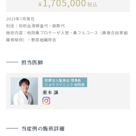
1,705,000
¥
税込
2023年7月現在
別途：術前血液検査代・麻酔代
施術内容：他院鼻プロテーゼ入替・鼻フルコース（鼻複合自家組
織移植術）・軟部組織除去
担当医師
医療法人聖美会 理事長
ジョウクリニック 総院長
重本 譲
当症例の施術詳細