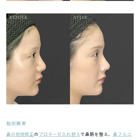
BEFORE
AFTER
施術概要
鼻の他院修正
の
プロテーゼ入れ替え
で鼻筋を整え、
鼻フルコ