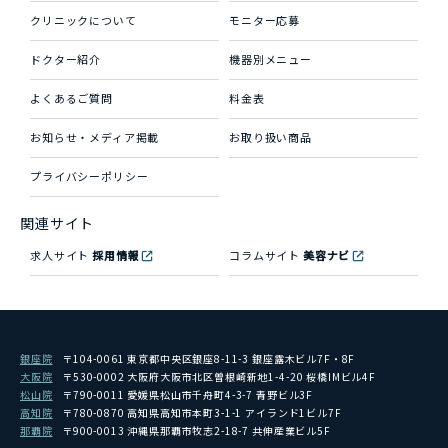
クリニックについて
モニター応募
ドクター紹介
機器別メニュー
よくあるご質問
料金表
お知らせ・メディア掲載
お取り扱い商品
プライバシーポリシー
関連サイト
求人サイト
採用情報
コラムサイト
美容ナビ
銀座院
〒104-0061 東京都中央区銀座8-11-3 銀座露木ビル7F・8F
大阪院
〒530-0002 大阪府大阪市北区曽根崎新地1-4-20 桜橋IMビル4F
松山院
〒790-0011 愛媛県松山市千舟町4-3-7 青野ビル3F
高知院
〒780-0870 高知県高知市本町3-1-1 アイランド1ビル7F
那覇院
〒900-0013 沖縄県那覇市牧志2-18-7 共伸産業ビル5F