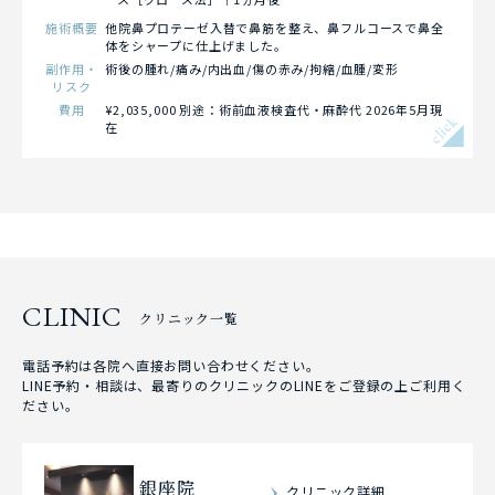
施術概要
他院鼻プロテーゼ入替で鼻筋を整え、鼻フルコースで鼻全
体をシャープに仕上げました。
副作用・
術後の腫れ/痛み/内出血/傷の赤み/拘縮/血腫/変形
リスク
費用
¥2,035,000 別途：術前血液検査代・麻酔代 2026年5月現
click
在
CLINIC
クリニック一覧
電話予約は各院へ直接お問い合わせください。
LINE予約・相談は、最寄りのクリニックのLINEをご登録の上ご利用く
ださい。
銀座院
クリニック詳細