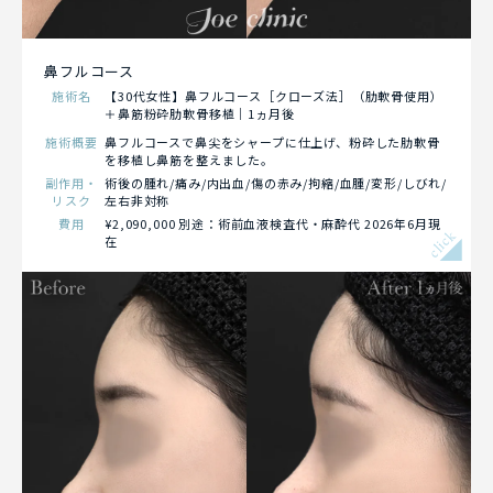
鼻フルコース
施術名
【30代女性】鼻フルコース［クローズ法］（肋軟骨使用）
＋鼻筋粉砕肋軟骨移植｜1ヵ月後
施術概要
鼻フルコースで鼻尖をシャープに仕上げ、粉砕した肋軟骨
を移植し鼻筋を整えました。
副作用・
術後の腫れ/痛み/内出血/傷の赤み/拘縮/血腫/変形/しびれ/
リスク
左右非対称
費用
¥2,090,000 別途：術前血液検査代・麻酔代 2026年6月現
click
在