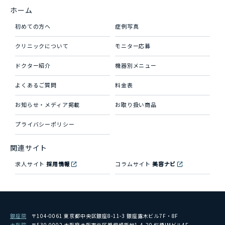
ホーム
初めての方へ
症例写真
クリニックについて
モニター応募
ドクター紹介
機器別メニュー
よくあるご質問
料金表
お知らせ・メディア掲載
お取り扱い商品
プライバシーポリシー
関連サイト
求人サイト
採用情報
コラムサイト
美容ナビ
銀座院
〒104-0061 東京都中央区銀座8-11-3 銀座露木ビル7F・8F
大阪院
〒530-0002 大阪府大阪市北区曽根崎新地1-4-20 桜橋IMビル4F