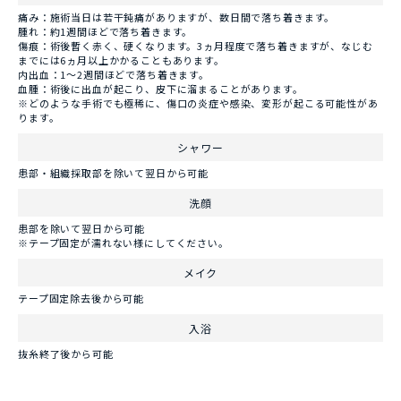
痛み：施術当日は若干鈍痛がありますが、数日間で落ち着きます。
腫れ：約1週間ほどで落ち着きます。
傷痕：術後暫く赤く、硬くなります。3ヵ月程度で落ち着きますが、なじむ
までには6ヵ月以上かかることもあります。
内出血：1～2週間ほどで落ち着きます。
血腫：術後に出血が起こり、皮下に溜まることがあります。
※どのような手術でも極稀に、傷口の炎症や感染、変形が起こる可能性があ
ります。
シャワー
患部・組織採取部を除いて翌日から可能
洗顔
患部を除いて翌日から可能
※テープ固定が濡れない様にしてください。
メイク
テープ固定除去後から可能
入浴
抜糸終了後から可能