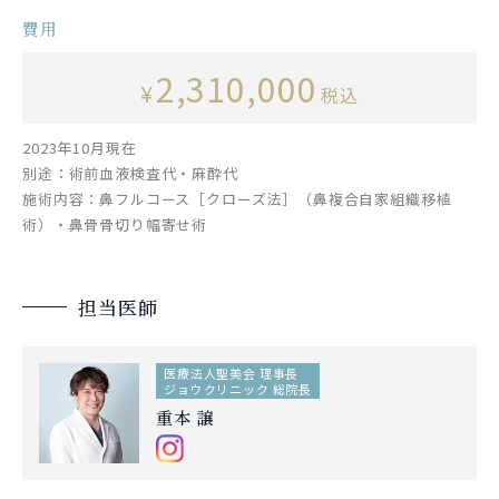
費用
2,310,000
¥
税込
2023年10月現在
別途：術前血液検査代・麻酔代
施術内容：鼻フルコース［クローズ法］（鼻複合自家組織移植
術）・鼻骨骨切り幅寄せ術
担当医師
医療法人聖美会 理事長
ジョウクリニック 総院長
重本 譲