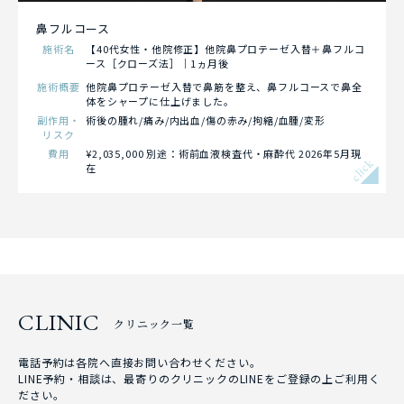
鼻フルコース
施術名
【40代女性・他院修正】他院鼻プロテーゼ入替＋鼻フルコ
ース［クローズ法］｜1ヵ月後
施術概要
他院鼻プロテーゼ入替で鼻筋を整え、鼻フルコースで鼻全
体をシャープに仕上げました。
副作用・
術後の腫れ/痛み/内出血/傷の赤み/拘縮/血腫/変形
リスク
費用
¥2,035,000 別途：術前血液検査代・麻酔代 2026年5月現
click
在
CLINIC
クリニック一覧
電話予約は各院へ直接お問い合わせください。
LINE予約・相談は、最寄りのクリニックのLINEをご登録の上ご利用く
ださい。