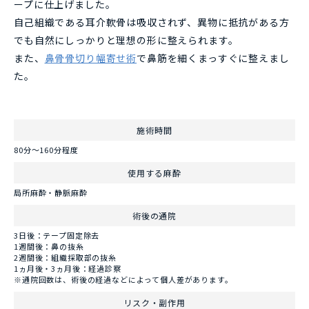
ープに仕上げました。
自己組織である耳介軟骨は吸収されず、異物に抵抗がある方
でも自然にしっかりと理想の形に整えられます。
また、
鼻骨骨切り幅寄せ術
で鼻筋を細くまっすぐに整えまし
た。
施術時間
80分〜160分程度
使用する麻酔
局所麻酔・静脈麻酔
術後の通院
3日後：テープ固定除去
1週間後：鼻の抜糸
2週間後：組織採取部の抜糸
1ヵ月後・3ヵ月後：経過診察
※通院回数は、術後の経過などによって個人差があります。
リスク・副作用