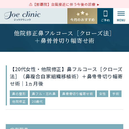
【那覇院】台風接近に伴う今後の診療
今月のおすすめ
ご予約
MENU
他院修正鼻フルコース［クローズ法］
＋鼻骨骨切り幅寄せ術
【20代女性・他院修正】鼻フルコース［クローズ
法］（鼻複合自家組織移植術）＋鼻骨骨切り幅寄
せ術｜1ヵ月後
鼻の整形
鼻フル・忘れ鼻
鼻骨骨切り幅寄せ術
女性
手術
他院修正
20歳代