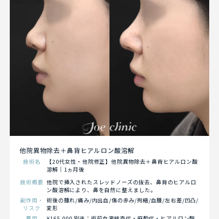
他院異物除去＋鼻背ヒアルロン酸溶解
施術名
【20代女性・他院修正】他院異物除去＋鼻背ヒアルロン酸
溶解｜1ヵ月後
施術概要
他院で挿入されたスレッドノーズの抜去、鼻背のヒアルロ
ン酸溶解により、鼻を自然に整えました。
副作用・
術後の腫れ/痛み/内出血/傷の赤み/拘縮/血腫/左右差/凹凸/
リスク
変形
費用
¥165,000 別途：術前血液検査代・麻酔代・ヒアルロン酸