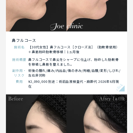
鼻フルコース
施術名
【30代女性】鼻フルコース［クローズ法］（肋軟骨使用）
＋鼻筋粉砕肋軟骨移植｜1ヵ月後
施術概要
鼻フルコースで鼻尖をシャープに仕上げ、粉砕した肋軟骨
を移植し鼻筋を整えました。
副作用・
術後の腫れ/痛み/内出血/傷の赤み/拘縮/血腫/変形/しびれ/
リスク
左右非対称
費用
¥2,090,000 別途：術前血液検査代・麻酔代 2026年6月現
click
在