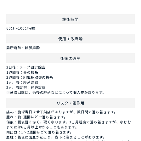
施術時間
60分～100分程度
使用する麻酔
局所麻酔・静脈麻酔
術後の通院
3日後：テープ固定除去
1週間後：鼻の抜糸
2週間後：組織採取部の抜糸
1ヵ月後：経過診察
3ヵ月後診察：経過診察
※通院回数は、術後の経過などによって個人差があります。
リスク・副作用
痛み：施術当日は若干鈍痛がありますが、数日間で落ち着きます。
腫れ：約1週間ほどで落ち着きます。
傷痕：術後暫く赤く、硬くなります。3ヵ月程度で落ち着きますが、なじむ
までには6ヵ月以上かかることもあります。
内出血：1～2週間ほどで落ち着きます。
血腫：術後に出血が起こり、皮下に溜まることがあります。