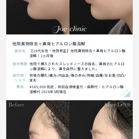
他院異物除去＋鼻背ヒアルロン酸溶解
施術名
【20代女性・他院修正】他院異物除去＋鼻背ヒアルロン酸
溶解｜1ヵ月後
施術概要
他院で挿入されたスレッドノーズの抜去、鼻背のヒアルロ
ン酸溶解により、鼻を自然に整えました。
副作用・
術後の腫れ/痛み/内出血/傷の赤み/拘縮/血腫/左右差/凹凸/
リスク
変形
費用
¥165,000 別途：術前血液検査代・麻酔代・ヒアルロン酸
click
溶解代 2026年5月現在