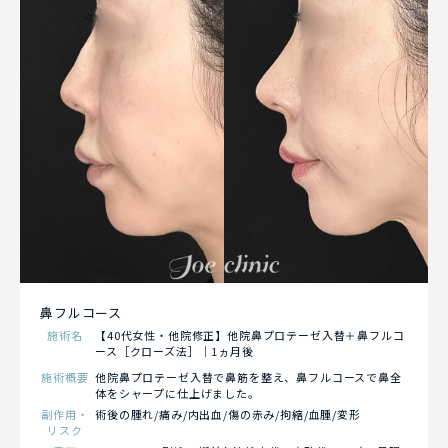
鼻フルコース
施術名
【40代女性・他院修正】他院鼻プロテーゼ入替＋鼻フルコ
ース［クローズ法］｜1ヵ月後
施術概要
他院鼻プロテーゼ入替で鼻筋を整え、鼻フルコースで鼻全
体をシャープに仕上げました。
副作用・
術後の腫れ/痛み/内出血/傷の赤み/拘縮/血腫/変形
リスク