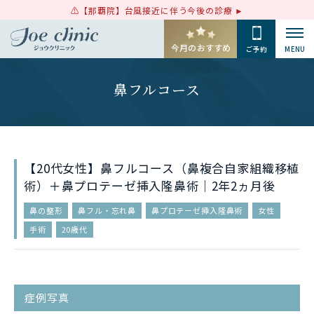
【那覇院】台風接近に伴う今後の診療
今月のおすすめ
ご予約
MENU
鼻フルコース
【20代女性】鼻フルコース（鼻複合自家組織移植
術）＋鼻プロテーゼ挿入隆鼻術｜2年2ヵ月後
鼻の整形
鼻フル・忘れ鼻
鼻プロテーゼ挿入隆鼻術
女性
手術
20歳代
症例写真