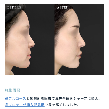
BEFORE
AFTER
施術概要
鼻フルコース
と軟部組織除去で鼻先全体をシャープに整え、
鼻プロテーゼ挿入隆鼻術
で鼻を高くしました。