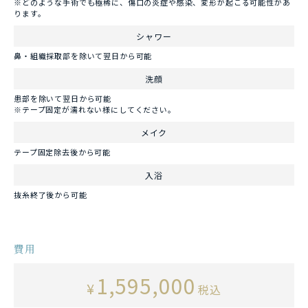
※どのような手術でも極稀に、傷口の炎症や感染、変形が起こる可能性があ
ります。
シャワー
鼻・組織採取部を除いて翌日から可能
洗顔
患部を除いて翌日から可能
※テープ固定が濡れない様にしてください。
メイク
テープ固定除去後から可能
入浴
抜糸終了後から可能
費用
1,595,000
¥
税込