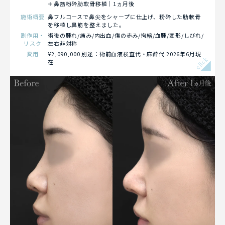
＋鼻筋粉砕肋軟骨移植｜1ヵ月後
施術概要
鼻フルコースで鼻尖をシャープに仕上げ、粉砕した肋軟骨
を移植し鼻筋を整えました。
副作用・
術後の腫れ/痛み/内出血/傷の赤み/拘縮/血腫/変形/しびれ/
リスク
左右非対称
費用
¥2,090,000 別途：術前血液検査代・麻酔代 2026年6月現
click
在