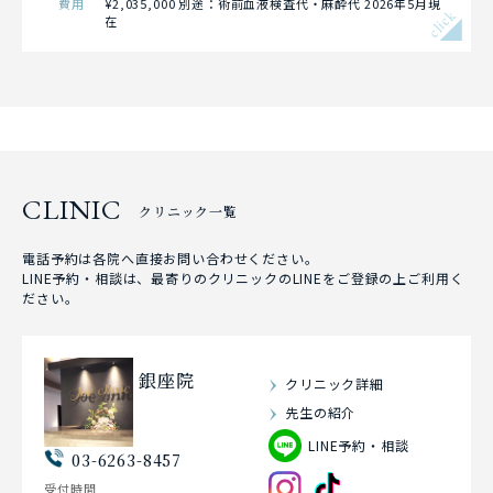
費用
¥2,035,000 別途：術前血液検査代・麻酔代 2026年5月現
click
在
CLINIC
クリニック一覧
電話予約は各院へ直接お問い合わせください。
LINE予約・相談は、最寄りのクリニックのLINEをご登録の上ご利用く
ださい。
銀座院
クリニック詳細
先生の紹介
LINE予約・相談
03-6263-8457
受付時間