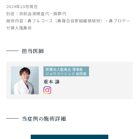
2024年10月現在
別途：術前血液検査代・麻酔代
施術内容：鼻フルコース（鼻複合自家組織移植術）・鼻プロテー
ゼ挿入隆鼻術
担当医師
医療法人聖美会 理事長
ジョウクリニック 総院長
重本 譲
当症例の施術詳細