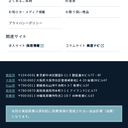
よくあるご質問
料金表
お知らせ・メディア掲載
お取り扱い商品
プライバシーポリシー
関連サイト
求人サイト
採用情報
コラムサイト
美容ナビ
銀座院
〒104-0061 東京都中央区銀座8-11-3 銀座露木ビル7F・8F
大阪院
〒530-0002 大阪府大阪市北区曽根崎新地1-4-20 桜橋IMビル4F
松山院
〒790-0011 愛媛県松山市千舟町4-3-7 青野ビル3F
高知院
〒780-0870 高知県高知市本町3-1-1 アイランド1ビル7F
那覇院
〒900-0013 沖縄県那覇市牧志2-18-7 共伸産業ビル5F
当院の美容医療は原則的に医療保険が適用されない自由診療（自費）
となります。