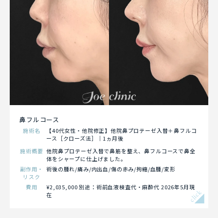
鼻フルコース
施術名
【40代女性・他院修正】他院鼻プロテーゼ入替＋鼻フルコ
ース［クローズ法］｜1ヵ月後
施術概要
他院鼻プロテーゼ入替で鼻筋を整え、鼻フルコースで鼻全
体をシャープに仕上げました。
副作用・
術後の腫れ/痛み/内出血/傷の赤み/拘縮/血腫/変形
リスク
費用
¥2,035,000 別途：術前血液検査代・麻酔代 2026年5月現
click
在