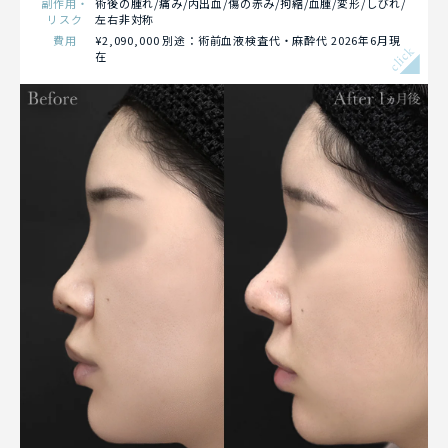
副作用・
術後の腫れ/痛み/内出血/傷の赤み/拘縮/血腫/変形/しびれ/
リスク
左右非対称
費用
¥2,090,000 別途：術前血液検査代・麻酔代 2026年6月現
click
在