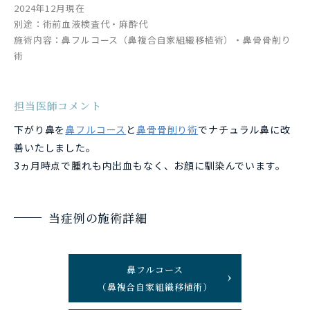
2024年12月現在
別途：術前血液検査代・麻酔代
施術内容：鼻フルコース（鼻複合自家組織移植術）・鼻骨骨削り
術
担当医師コメント
下がり鼻を
鼻フルコース
と
鼻骨骨削り術
でナチュラル鼻に改
善いたしました。
3ヵ月時点で腫れも内出血もなく、お顔に馴染んでいます。
当症例の施術詳細
鼻フルコース
（鼻複合自家組織移植術）