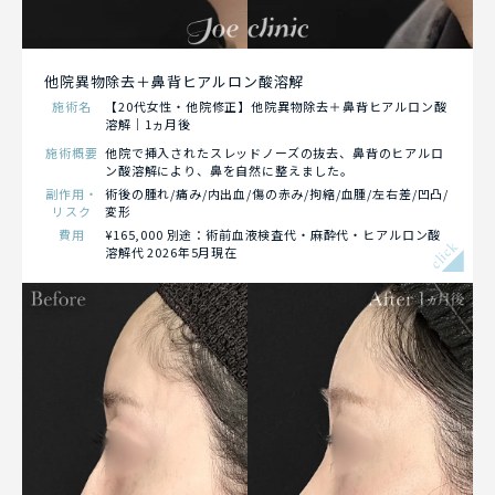
他院異物除去＋鼻背ヒアルロン酸溶解
施術名
【20代女性・他院修正】他院異物除去＋鼻背ヒアルロン酸
溶解｜1ヵ月後
施術概要
他院で挿入されたスレッドノーズの抜去、鼻背のヒアルロ
ン酸溶解により、鼻を自然に整えました。
副作用・
術後の腫れ/痛み/内出血/傷の赤み/拘縮/血腫/左右差/凹凸/
リスク
変形
費用
¥165,000 別途：術前血液検査代・麻酔代・ヒアルロン酸
click
溶解代 2026年5月現在