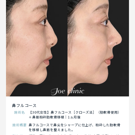
鼻フルコース
施術名
【30代女性】鼻フルコース［クローズ法］（肋軟骨使用）
＋鼻筋粉砕肋軟骨移植｜1ヵ月後
施術概要
鼻フルコースで鼻尖をシャープに仕上げ、粉砕した肋軟骨
を移植し鼻筋を整えました。