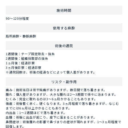
施術時間
90～120分程度
使用する麻酔
局所麻酔・静脈麻酔
術後の通院
1週間後：テープ固定除去・抜糸
2週間後：組織採取部の抜糸
1ヵ月後：経過診察
3ヵ月後診察：経過診察
※通院回数は、術後の経過などによって個人差があります。
リスク・副作用
痛み：施術当日は若干鈍痛がありますが、数日間で落ち着きます。
腫れ：個人差がありますが、大きな腫れは2～3週間で徐々に治まります。
むくみ：完全に取れるのは3～6ヵ月かかることもあります。
傷痕：術後暫く赤く、硬くなります。3ヵ月程度で落ち着きますが、なじむ
までには6ヵ月以上かかることもあります。
内出血：1～2週間ほどで落ち着きます。
血腫：術後に出血が起こり、皮下に溜まることがあります。
鼻閉症状：術後腫れの影響で鼻づまりの症状が現れますが、1～3ヵ月程度で
回復します。