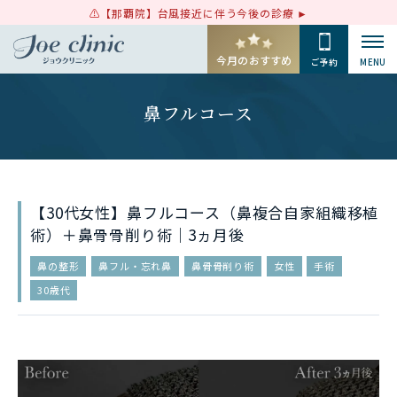
【那覇院】台風接近に伴う今後の診療
今月のおすすめ
ご予約
MENU
鼻フルコース
【30代女性】鼻フルコース（鼻複合自家組織移植
術）＋鼻骨骨削り術｜3ヵ月後
鼻の整形
鼻フル・忘れ鼻
鼻骨骨削り術
女性
手術
30歳代