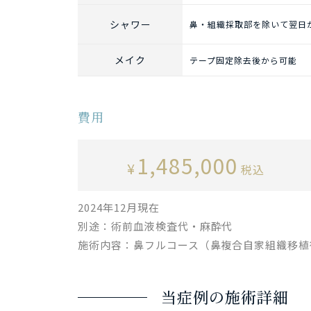
シャワー
鼻・組織採取部を除いて翌日
メイク
テープ固定除去後から可能
費用
1,485,000
¥
税込
2024年12月現在
別途：術前血液検査代・麻酔代
施術内容：鼻フルコース（鼻複合自家組織移植
当症例の施術詳細