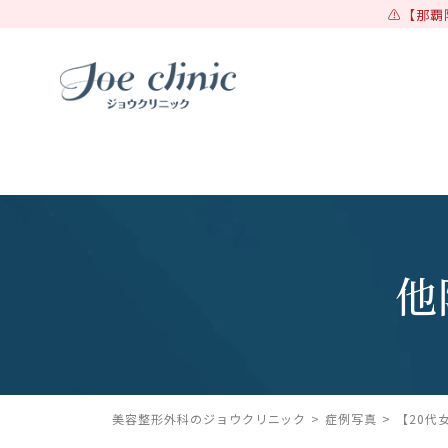
【那覇
他
美容整形外科のジョウクリニック
症例写真
【20代