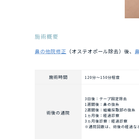
施術概要
鼻の他院修正
（オステオポール除去）後、
施術時間
120分～150分程度
3日後：テープ固定除去
1週間後：鼻の抜糸
2週間後：組織採取部の抜糸
術後の通院
1ヵ月後：経過診察
3ヵ月後診察：経過診察
※通院回数は、術後の経過な