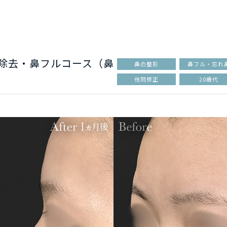
物除去・鼻フルコース（鼻
鼻の整形
鼻フル・忘れ
他院修正
20歳代