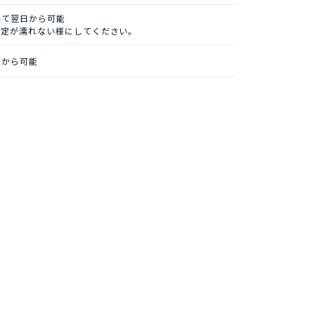
いて翌日から可能
固定が濡れない様にしてください。
後から可能