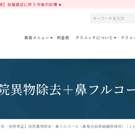
院】台風接近に伴う今後の診療
美容メニュー
料金表
クリニックについて
クリニ
院異物除去＋鼻フルコ
女性・他院修正】他院異物除去・鼻フルコース（鼻複合自家組織移植術）｜1