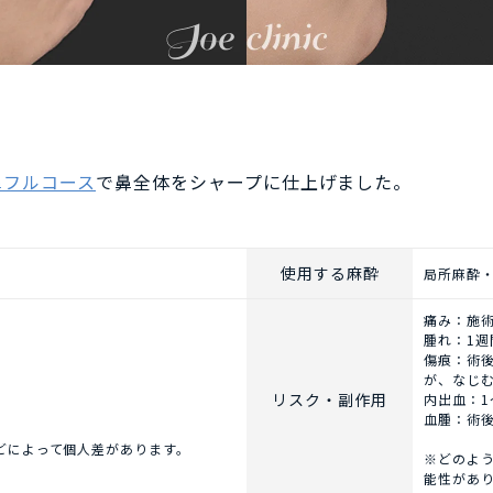
鼻フルコース
で鼻全体をシャープに仕上げました。
使用する麻酔
局所麻酔
痛み：施
腫れ：1
傷痕：術
が、なじ
リスク・副作用
内出血：1
血腫：術
どによって個人差があります。
※どのよ
能性があ