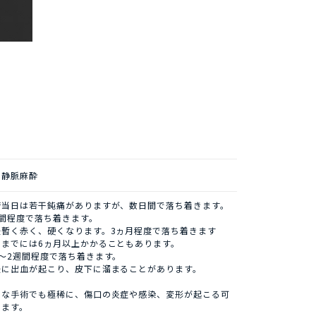
・静脈麻酔
術当日は若干鈍痛がありますが、数日間で落ち着きます。
週間程度で落ち着きます。
後暫く赤く、硬くなります。3ヵ月程度で落ち着きます
むまでには6ヵ月以上かかることもあります。
～2週間程度で落ち着きます。
後に出血が起こり、皮下に溜まることがあります。
うな手術でも極稀に、傷口の炎症や感染、変形が起こる可
ります。