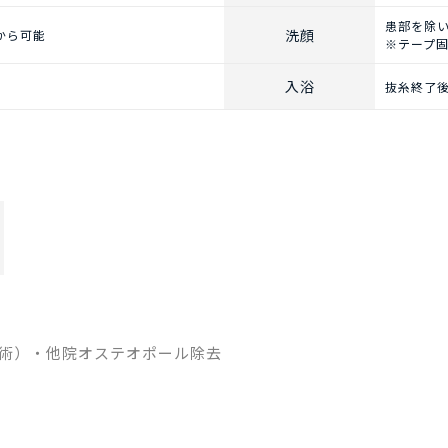
患部を除
洗顔
から可能
※テープ
入浴
抜糸終了
術）・他院オステオポール除去