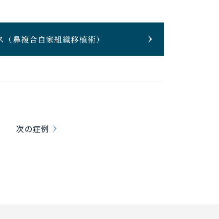
ス
（鼻複合自家組織移植術）
次の症例