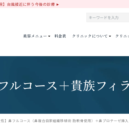
院】台風接近に伴う今後の診療
美容メニュー
料金表
クリニックについて
クリニ
フルコース＋貴族フィ
女性】鼻フルコース（鼻複合自家組織移植術 肋軟骨使用）＋鼻プロテーゼ挿