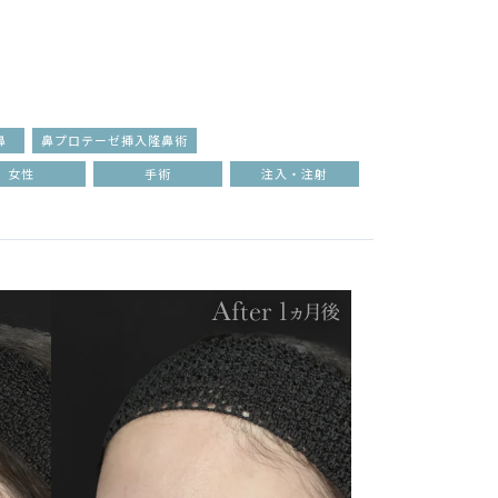
鼻
鼻プロテーゼ挿入隆鼻術
女性
手術
注入・注射