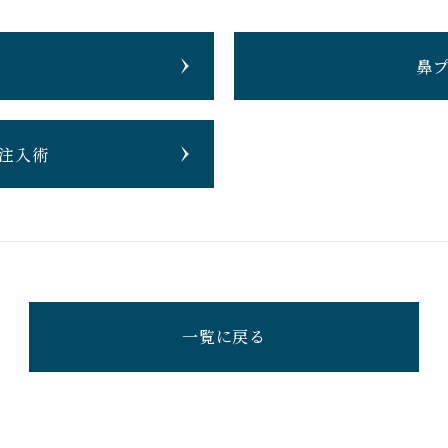
鼻
注入術
一覧に戻る