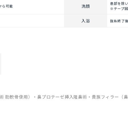
患部を除
洗顔
から可能
※テープ
入浴
抜糸終了
術 肋軟骨使用）・鼻プロテーゼ挿入隆鼻術・貴族フィラー（鼻