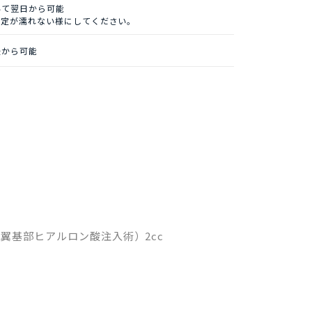
いて翌日から可能
固定が濡れない様にしてください。
後から可能
翼基部ヒアルロン酸注入術）2cc