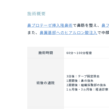
施術概要
鼻プロテーゼ挿入隆鼻術
で鼻筋を整え、
鼻
また、
鼻翼基部へのヒアルロン酸注入
で中
施術時間
60分～100分程度
3日後：テープ固定除去
1週間後：鼻の抜糸
術後の通院
2週間後：組織採取部の抜糸
1ヵ月後・3ヵ月後：経過診察