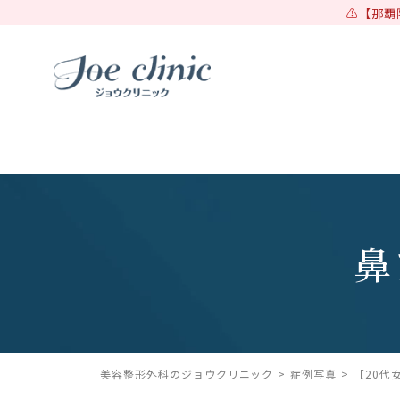
【那覇
鼻
美容整形外科のジョウクリニック
症例写真
【20代