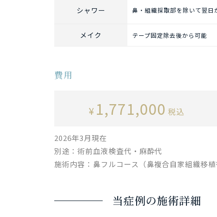
シャワー
鼻・組織採取部を除いて翌日
メイク
テープ固定除去後から可能
費用
1,771,000
¥
税込
2026年3月現在
別途：術前血液検査代・麻酔代
施術内容：鼻フルコース（鼻複合自家組織移植
当症例の施術詳細