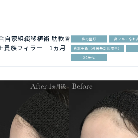
合自家組織移植術 肋軟骨
鼻の整形
鼻フル・忘れ
＋貴族フィラー｜1ヵ月
貴族手術（鼻翼基部形成術）
20歳代