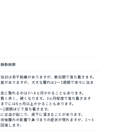
・静脈麻酔
術当日は若干鈍痛がありますが、数日間で落ち着きます。
人差がありますが、大きな腫れは2～3週間で徐々に治ま
完全に取れるのは3～6ヵ月かかることもあります。
後暫く赤く、硬くなります。3ヵ月程度で落ち着きます
むまでには6ヵ月以上かかることもあります。
～2週間ほどで落ち着きます。
後に出血が起こり、皮下に溜まることがあります。
：術後腫れの影響で鼻づまりの症状が現れますが、1～3
で回復します。