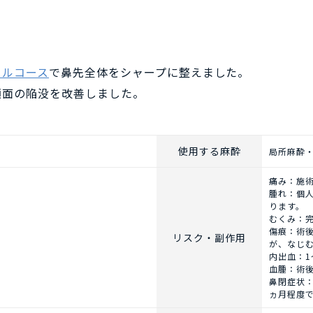
フルコース
で鼻先全体をシャープに整えました。
顔面の陥没を改善しました。
使用する麻酔
局所麻酔
痛み：施
腫れ：個
ります。
むくみ：
傷痕：術
リスク・副作用
が、なじ
内出血：1
血腫：術
鼻閉症状
ヵ月程度